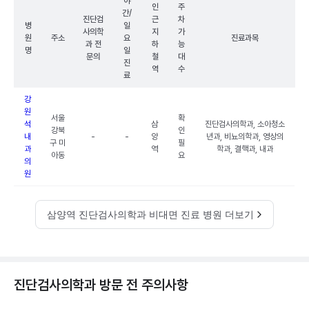
야
인
주
간/
진단검
근
차
병
일
사의학
지
가
원
주소
요
진료과목
과 전
하
능
명
일
문의
철
대
진
역
수
료
강
원
서울
확
석
삼
진단검사의학과, 소아청소
강북
인
내
-
-
양
년과, 비뇨의학과, 영상의
구 미
필
과
역
학과, 결핵과, 내과
아동
요
의
원
삼양역 진단검사의학과 비대면 진료 병원 더보기
진단검사의학과 방문 전 주의사항