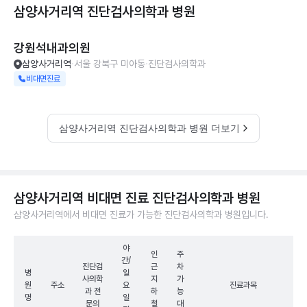
삼양사거리역 진단검사의학과
병원
강원석내과의원
삼양사거리역
서울 강북구 미아동
진단검사의학과
비대면진료
삼양사거리역 진단검사의학과 병원 더보기
삼양사거리역 비대면 진료 진단검사의학과 병원
삼양사거리역에서 비대면 진료가 가능한 진단검사의학과 병원입니다.
야
인
주
간/
진단검
근
차
병
일
사의학
지
가
원
주소
요
진료과목
과 전
하
능
명
일
문의
철
대