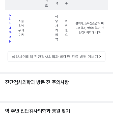
진
역
수
료
강
삼
원
서울
양
확
석
결핵과, 소아청소년과, 비
강북
사
인
내
-
-
뇨의학과, 영상의학과, 진
구 미
거
필
과
단검사의학과, 내과
아동
리
요
의
역
원
삼양사거리역 진단검사의학과 비대면 진료 병원 더보기
진단검사의학과 방문 전 주의사항
역 주변
진단검사의학과
병원 찾기