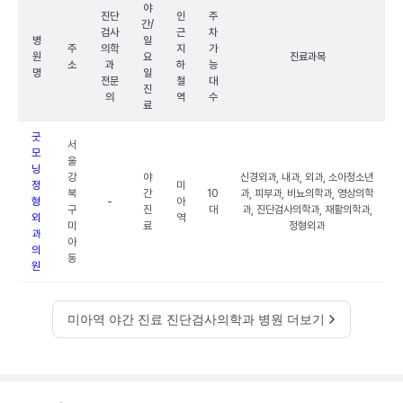
야
진단
인
주
간/
검사
근
차
병
일
주
의학
지
가
원
요
진료과목
소
과
하
능
명
일
전문
철
대
진
의
역
수
료
굿
서
모
울
닝
강
야
신경외과, 내과, 외과, 소아청소년
정
미
북
간
10
과, 피부과, 비뇨의학과, 영상의학
형
-
아
구
진
대
과, 진단검사의학과, 재활의학과,
외
역
미
료
정형외과
과
아
의
동
원
미아역 야간 진료 진단검사의학과 병원 더보기