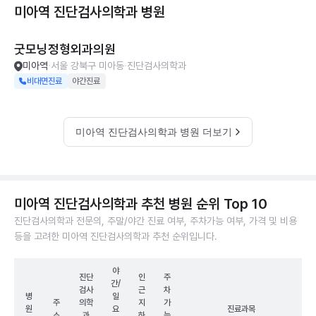
미아역 진단검사의학과
병원
굿모닝정형외과의원
미아역
서울 강북구 미아동
진단검사의학과
비대면진료
야간진료
미아역 진단검사의학과 병원 더보기
미아역 진단검사의학과 추천 병원 순위 Top 10
진단검사의학과 전문의, 주말/야간 진료 여부, 주차가능 여부, 가격 및 비용
등을 고려한 미아역 진단검사의학과 추천 순위입니다.
야
진단
인
주
간/
검사
근
차
병
일
주
의학
지
가
원
요
진료과목
소
과
하
능