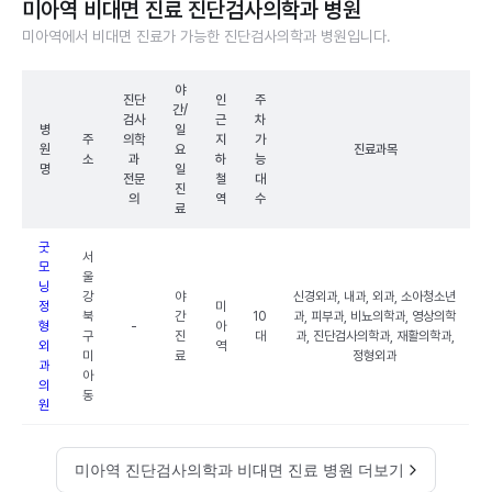
미아역 비대면 진료 진단검사의학과 병원
미아역에서 비대면 진료가 가능한 진단검사의학과 병원입니다.
야
진단
인
주
간/
검사
근
차
병
일
주
의학
지
가
원
요
진료과목
소
과
하
능
명
일
전문
철
대
진
의
역
수
료
굿
서
모
울
닝
강
야
신경외과, 내과, 외과, 소아청소년
정
미
북
간
10
과, 피부과, 비뇨의학과, 영상의학
형
-
아
구
진
대
과, 진단검사의학과, 재활의학과,
외
역
미
료
정형외과
과
아
의
동
원
미아역 진단검사의학과 비대면 진료 병원 더보기