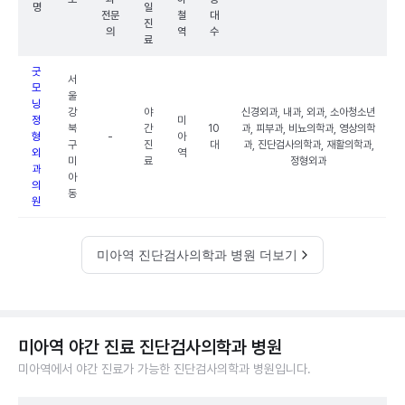
명
일
전문
철
대
진
의
역
수
료
굿
서
모
울
닝
강
야
신경외과, 내과, 외과, 소아청소년
정
미
북
간
10
과, 피부과, 비뇨의학과, 영상의학
형
-
아
구
진
대
과, 진단검사의학과, 재활의학과,
외
역
미
료
정형외과
과
아
의
동
원
미아역 진단검사의학과 병원 더보기
미아역 야간 진료 진단검사의학과 병원
미아역에서 야간 진료가 가능한 진단검사의학과 병원입니다.