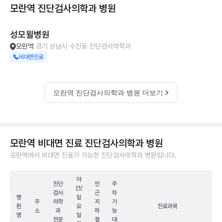
모란역 진단검사의학과
병원
성모윌병원
모란역
경기 성남시 수진동
진단검사의학과
비대면진료
모란역 진단검사의학과 병원 더보기
모란역 비대면 진료 진단검사의학과 병원
모란역에서 비대면 진료가 가능한 진단검사의학과 병원입니다.
야
진단
인
주
간/
검사
근
차
병
일
주
의학
지
가
원
요
진료과목
소
과
하
능
명
일
전문
철
대