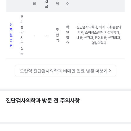
진
의
역
수
료
경
기
성
성
확
진단검사의학과, 외과, 마취통증의
모
모
남
인
학과, 소아청소년과, 가정의학과,
윌
-
-
란
시
필
내과, 신경과, 정형외과, 신경외과,
병
역
수
요
영상의학과
원
진
동
모란역 진단검사의학과 비대면 진료 병원 더보기
진단검사의학과 방문 전 주의사항