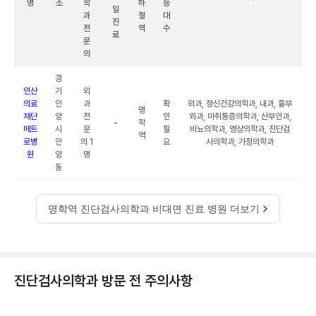
명
소
학
하
능
일
과
철
대
진
전
역
수
료
문
의
경
인산
기
외
의료
안
과
확
외과, 정신건강의학과, 내과, 흉부
명
재단
양
전
인
외과, 마취통증의학과, 산부인과,
-
학
메트
시
문
필
비뇨의학과, 영상의학과, 진단검
역
로병
안
의 1
요
사의학과, 가정의학과
원
양
명
동
명학역 진단검사의학과 비대면 진료 병원 더보기
진단검사의학과 방문 전 주의사항