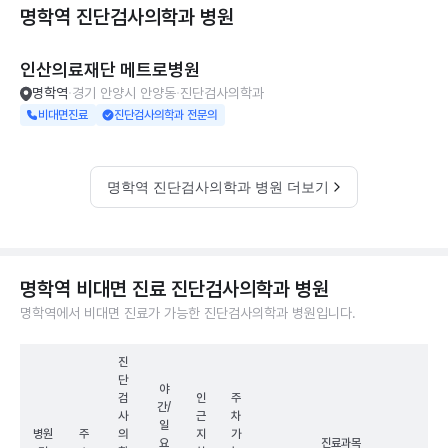
명학역 진단검사의학과
병원
인산의료재단 메트로병원
명학역
경기 안양시 안양동
진단검사의학과
비대면진료
진단검사의학과 전문의
명학역 진단검사의학과 병원 더보기
명학역 비대면 진료 진단검사의학과 병원
명학역에서 비대면 진료가 가능한 진단검사의학과 병원입니다.
진
단
야
검
인
주
간/
사
근
차
일
병원
주
의
지
가
요
진료과목