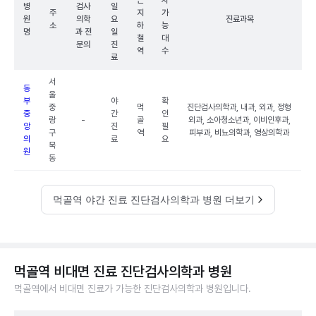
근
차
병
검사
일
주
지
가
원
의학
요
진료과목
소
하
능
명
과 전
일
철
대
문의
진
역
수
료
서
동
울
부
야
확
중
먹
진단검사의학과, 내과, 외과, 정형
중
간
인
랑
-
골
외과, 소아청소년과, 이비인후과,
앙
진
필
구
역
피부과, 비뇨의학과, 영상의학과
의
료
요
묵
원
동
먹골역 야간 진료 진단검사의학과 병원 더보기
먹골역 비대면 진료 진단검사의학과 병원
먹골역에서 비대면 진료가 가능한 진단검사의학과 병원입니다.