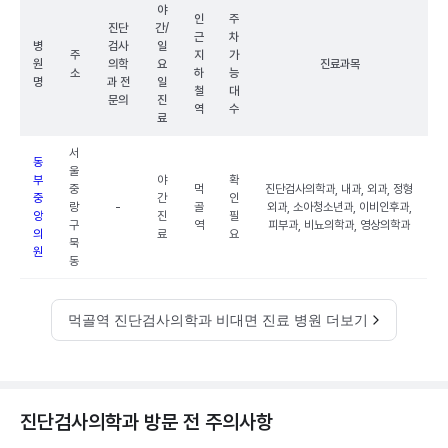
야
인
주
진단
간/
근
차
병
검사
일
주
지
가
원
의학
요
진료과목
소
하
능
명
과 전
일
철
대
문의
진
역
수
료
서
동
울
부
야
확
중
먹
진단검사의학과, 내과, 외과, 정형
중
간
인
랑
-
골
외과, 소아청소년과, 이비인후과,
앙
진
필
구
역
피부과, 비뇨의학과, 영상의학과
의
료
요
묵
원
동
먹골역 진단검사의학과 비대면 진료 병원 더보기
진단검사의학과 방문 전 주의사항