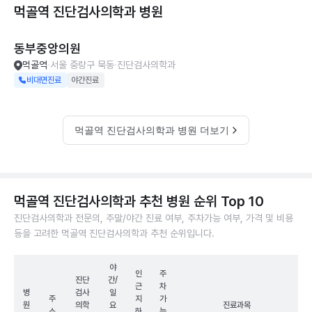
먹골역 진단검사의학과
병원
동부중앙의원
먹골역
서울 중랑구 묵동
진단검사의학과
비대면진료
야간진료
먹골역 진단검사의학과 병원 더보기
먹골역 진단검사의학과 추천 병원 순위 Top 10
진단검사의학과 전문의, 주말/야간 진료 여부, 주차가능 여부, 가격 및 비용
등을 고려한 먹골역 진단검사의학과 추천 순위입니다.
야
인
주
진단
간/
근
차
병
검사
일
주
지
가
원
의학
요
진료과목
소
하
능