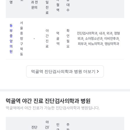
명
과 전
일
철
대
문의
진
역
수
료
서
동
울
부
야
확
중
먹
진단검사의학과, 내과, 외과, 정형
중
간
인
랑
-
골
외과, 소아청소년과, 이비인후과,
앙
진
필
구
역
피부과, 비뇨의학과, 영상의학과
의
료
요
묵
원
동
먹골역 진단검사의학과 병원 더보기
먹골역 야간 진료 진단검사의학과 병원
먹골역에서 야간 진료가 가능한 진단검사의학과 병원입니다.
야
인
주
진단
간/