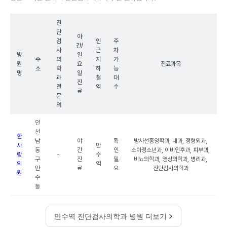
진
단
야
검
인
주
간/
사
근
차
병
일
주
의
지
가
원
요
진료과목
소
학
하
능
명
일
과
철
대
진
전
역
수
료
문
의
인
천
한
남
야
확
방사선종양학과, 내과, 정형외과,
사
만
동
간
인
소아청소년과, 이비인후과, 피부과,
랑
-
수
구
진
필
비뇨의학과, 영상의학과, 병리과,
의
역
만
료
요
진단검사의학과
원
수
동
만수역 진단검사의학과 병원 더보기