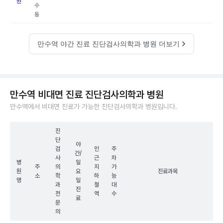
원
수
동
만수역 야간 진료 진단검사의학과 병원 더보기
만수역 비대면 진료 진단검사의학과 병원
만수역에서 비대면 진료가 가능한 진단검사의학과 병원입니다.
진
단
야
검
인
주
간/
사
근
차
병
일
주
의
지
가
원
요
진료과목
소
학
하
능
명
일
과
철
대
진
전
역
수
료
문
의