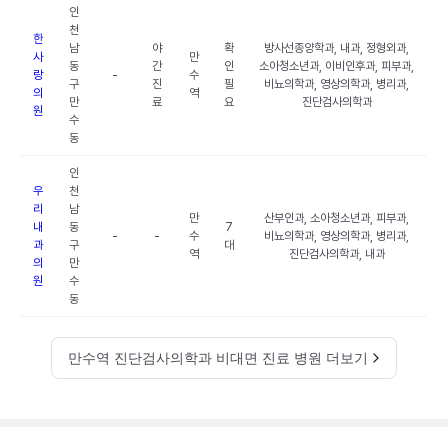
인
천
한
남
야
확
방사선종양학과, 내과, 정형외과,
사
만
동
간
인
소아청소년과, 이비인후과, 피부과,
랑
-
수
구
진
필
비뇨의학과, 영상의학과, 병리과,
의
역
만
료
요
진단검사의학과
원
수
동
인
우
천
리
남
만
산부인과, 소아청소년과, 피부과,
내
동
7
-
-
수
비뇨의학과, 영상의학과, 병리과,
과
구
대
역
진단검사의학과, 내과
의
만
원
수
동
만수역 진단검사의학과 비대면 진료 병원 더보기