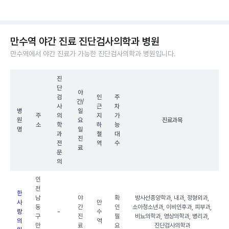
만수역 야간 진료 진단검사의학과 병원
만수역에서 야간 진료가 가능한 진단검사의학과 병원입니다.
진
단
야
검
인
주
간/
사
근
차
병
일
주
의
지
가
원
요
진료과목
소
학
하
능
명
일
과
철
대
진
전
역
수
료
문
의
인
천
한
남
야
확
방사선종양학과, 내과, 정형외과,
사
만
동
간
인
소아청소년과, 이비인후과, 피부과,
랑
-
수
구
진
필
비뇨의학과, 영상의학과, 병리과,
의
역
만
료
요
진단검사의학과