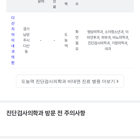
문의
진
역
수
료
다
산
지
경기
확
영상의학과, 소아청소년과, 이
아
남양
도
인
비인후과, 피부과, 비뇨의학과,
이
주시
-
-
농
필
진단검사의학과, 가정의학과,
내
다산
역
요
내과
과
동
의
원
도농역 진단검사의학과 비대면 진료 병원 더보기
진단검사의학과 방문 전 주의사항