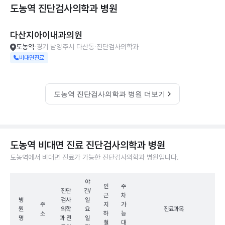
도농역 진단검사의학과
병원
다산지아이내과의원
도농역
경기 남양주시 다산동
진단검사의학과
비대면진료
도농역 진단검사의학과 병원 더보기
도농역 비대면 진료 진단검사의학과 병원
도농역에서 비대면 진료가 가능한 진단검사의학과 병원입니다.
야
인
주
진단
간/
근
차
병
검사
일
주
지
가
원
의학
요
진료과목
소
하
능
명
과 전
일
철
대