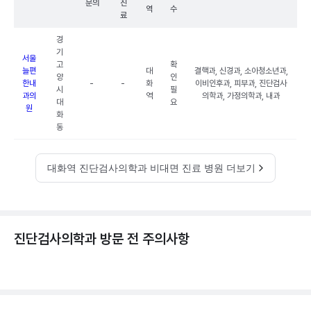
문의
진
역
수
료
경
기
서울
고
확
늘편
대
결핵과, 신경과, 소아청소년과,
양
인
한내
-
-
화
이비인후과, 피부과, 진단검사
시
필
과의
역
의학과, 가정의학과, 내과
대
요
원
화
동
대화역 진단검사의학과 비대면 진료 병원 더보기
진단검사의학과 방문 전 주의사항