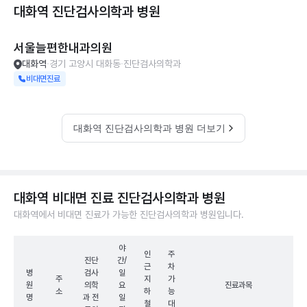
대화역 진단검사의학과
병원
서울늘편한내과의원
대화역
경기 고양시 대화동
진단검사의학과
비대면진료
대화역 진단검사의학과 병원 더보기
대화역 비대면 진료 진단검사의학과 병원
대화역에서 비대면 진료가 가능한 진단검사의학과 병원입니다.
야
인
주
진단
간/
근
차
병
검사
일
주
지
가
원
의학
요
진료과목
소
하
능
명
과 전
일
철
대