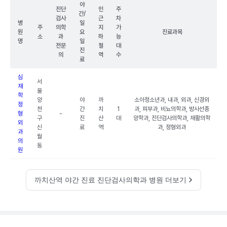
야
진단
인
주
간/
검사
근
차
병
일
주
의학
지
가
원
요
진료과목
소
과
하
능
명
일
전문
철
대
진
의
역
수
료
심
서
재
울
학
양
야
까
소아청소년과, 내과, 외과, 신경외
정
천
간
치
1
과, 피부과, 비뇨의학과, 방사선종
형
-
구
진
산
대
양학과, 진단검사의학과, 재활의학
외
신
료
역
과, 정형외과
과
월
의
동
원
까치산역 야간 진료 진단검사의학과 병원 더보기