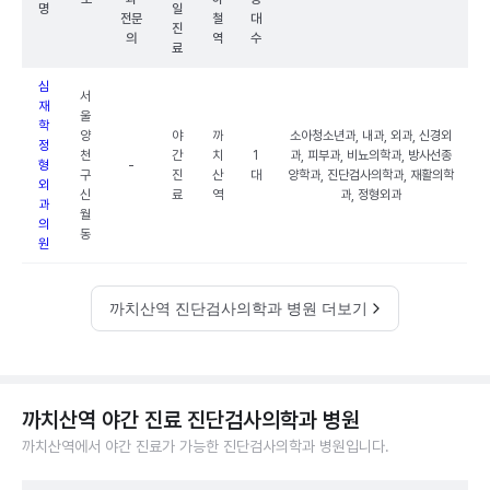
명
일
전문
철
대
진
의
역
수
료
심
서
재
울
학
양
야
까
소아청소년과, 내과, 외과, 신경외
정
천
간
치
1
과, 피부과, 비뇨의학과, 방사선종
형
-
구
진
산
대
양학과, 진단검사의학과, 재활의학
외
신
료
역
과, 정형외과
과
월
의
동
원
까치산역 진단검사의학과 병원 더보기
까치산역 야간 진료 진단검사의학과 병원
까치산역에서 야간 진료가 가능한 진단검사의학과 병원입니다.