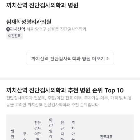
까치산역 진단검사의학과
병원
심재학정형외과의원
까치산역
서울 양천구 신월동
진단검사의학과
야간진료
까치산역 진단검사의학과 병원 더보기
까치산역 진단검사의학과 추천 병원 순위 Top 10
진단검사의학과 전문의, 주말/야간 진료 여부, 주차가능 여부, 가격 및 비용
등을 고려한 까치산역 진단검사의학과 추천 순위입니다.
야
진단
인
주
간/
검사
근
차
병
일
주
의학
지
가
원
요
진료과목
소
과
하
능