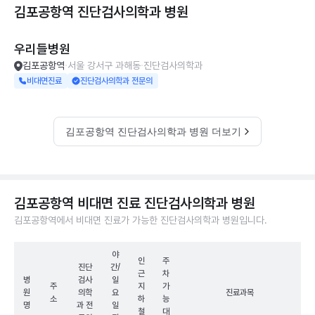
김포공항역 진단검사의학과
병원
우리들병원
김포공항역
서울 강서구 과해동
진단검사의학과
비대면진료
진단검사의학과 전문의
김포공항역 진단검사의학과 병원 더보기
김포공항역 비대면 진료 진단검사의학과 병원
김포공항역에서 비대면 진료가 가능한 진단검사의학과 병원입니다.
야
인
주
진단
간/
근
차
병
검사
일
주
지
가
원
의학
요
진료과목
소
하
능
명
과 전
일
철
대