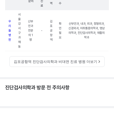
문의
진
역
수
료
서
울
우
산부
김
강
확
산부인과, 내과, 외과, 정형외과,
리
인과
포
서
인
신경외과, 마취통증의학과, 영상
들
전문
-
공
구
필
의학과, 진단검사의학과, 재활의
병
의 1
항
과
요
학과
원
명
역
해
동
김포공항역 진단검사의학과 비대면 진료 병원 더보기
진단검사의학과 방문 전 주의사항