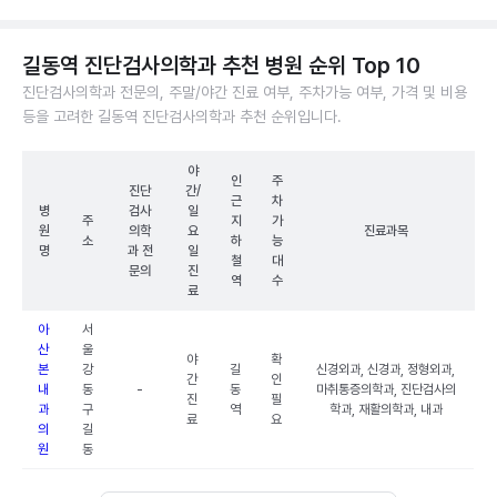
길동역 진단검사의학과 추천 병원 순위 Top 10
진단검사의학과 전문의, 주말/야간 진료 여부, 주차가능 여부, 가격 및 비용
등을 고려한 길동역 진단검사의학과 추천 순위입니다.
야
인
주
진단
간/
근
차
병
검사
일
주
지
가
원
의학
요
진료과목
소
하
능
명
과 전
일
철
대
문의
진
역
수
료
아
서
산
울
야
확
본
강
길
신경외과, 신경과, 정형외과,
간
인
내
동
-
동
마취통증의학과, 진단검사의
진
필
과
구
역
학과, 재활의학과, 내과
료
요
의
길
원
동