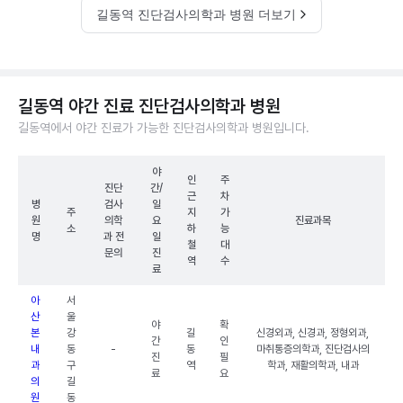
길동역 진단검사의학과 병원 더보기
길동역 야간 진료 진단검사의학과 병원
길동역에서 야간 진료가 가능한 진단검사의학과 병원입니다.
야
인
주
진단
간/
근
차
병
검사
일
주
지
가
원
의학
요
진료과목
소
하
능
명
과 전
일
철
대
문의
진
역
수
료
아
서
산
울
야
확
본
강
길
신경외과, 신경과, 정형외과,
간
인
내
동
-
동
마취통증의학과, 진단검사의
진
필
과
구
역
학과, 재활의학과, 내과
료
요
의
길
원
동