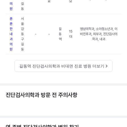
료
요
의
길
원
동
훈
서
훈
울
한
강
길
영상의학과, 소아청소년과, 이
15
내
동
-
-
동
비인후과, 피부과, 진단검사의
대
과
구
역
학과, 내과
의
길
원
동
길동역 진단검사의학과 비대면 진료 병원 더보기
진단검사의학과 방문 전 주의사항