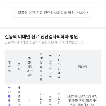
길동역 야간 진료 진단검사의학과 병원 더보기
길동역 비대면 진료 진단검사의학과 병원
길동역에서 비대면 진료가 가능한 진단검사의학과 병원입니다.
야
인
주
진단
간/
근
차
병
검사
일
주
지
가
원
의학
요
진료과목
소
하
능
명
과 전
일
철
대
문의
진
역
수
료
아
서
산
울
야
확
본
강
길
신경외과, 신경과, 정형외과,
간
인
내
동
-
동
마취통증의학과, 진단검사의
진
필
과
구
역
학과, 재활의학과, 내과