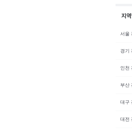
지
서울
경기
인천
부산
대구
대전