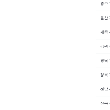
광주
울산
세종
강원
경남
경북
전남
전북