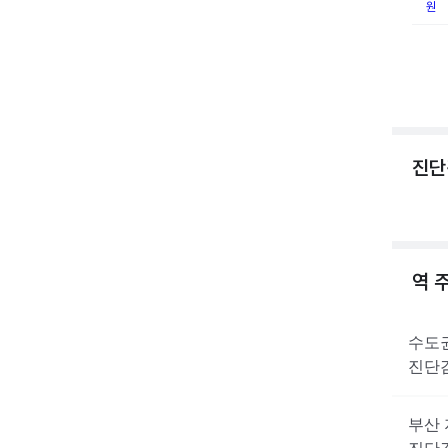
원
진단
역 
수도
진단
부산