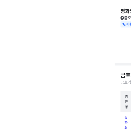
평화
금호
비
금호
금호역
병
원
명
평
화
의