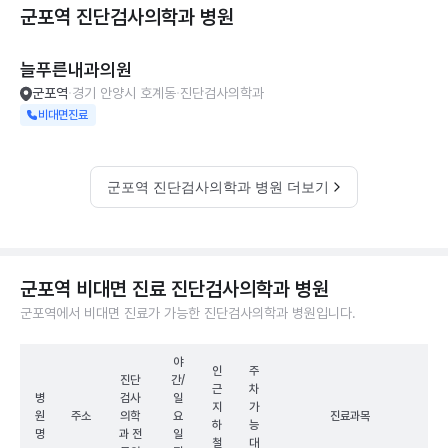
군포역 진단검사의학과
병원
늘푸른내과의원
군포역
경기 안양시 호계동
진단검사의학과
비대면진료
군포역 진단검사의학과 병원 더보기
군포역 비대면 진료 진단검사의학과 병원
군포역에서 비대면 진료가 가능한 진단검사의학과 병원입니다.
야
인
주
진단
간/
근
차
병
검사
일
지
가
원
주소
의학
요
진료과목
하
능
명
과 전
일
철
대