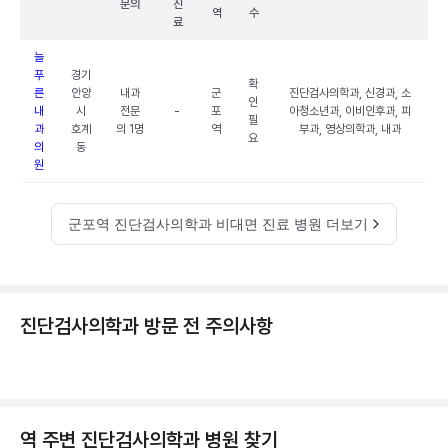
문의
진
역
수
료
늘
푸
경기
확
른
안양
내과
군
진단검사의학과, 신경과, 소
인
내
시
전문
-
포
아청소년과, 이비인후과, 피
필
과
호계
의 1명
역
부과, 영상의학과, 내과
요
의
동
원
군포역 진단검사의학과 비대면 진료 병원 더보기
진단검사의학과 방문 전 주의사항
역 주변
진단검사의학과
병원 찾기