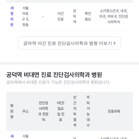
세
서울
공
소아청소년과, 내과,
정
마포
야간
확인
-
덕
외과, 피부과, 진단검
의
구 도
진료
필요
역
사의학과
원
화동
공덕역 야간 진료 진단검사의학과 병원 더보기
공덕역 비대면 진료 진단검사의학과 병원
공덕역에서 비대면 진료가 가능한 진단검사의학과 병원입니다.
인
주
진단검
야간/
근
차
병
사의학
일요
지
가
원
주소
진료과목
과 전문
일 진
하
능
명
의
료
철
대
역
수
세
서울