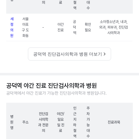
의
료
철
대
역
수
세
서울
공
소아청소년과, 내과,
정
마포
야간
확인
-
덕
외과, 피부과, 진단검
의
구 도
진료
필요
역
사의학과
원
화동
공덕역 진단검사의학과 병원 더보기
공덕역 야간 진료 진단검사의학과 병원
공덕역에서 야간 진료가 가능한 진단검사의학과 병원입니다.
인
주
진단검
야간/
근
차
병
사의학
일요
지
가
원
주소
진료과목
과 전문
일 진
하
능
명
의
료
철
대
역
수