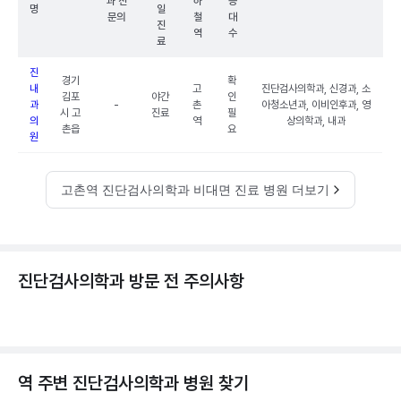
과 전
하
능
명
일
문의
철
대
진
역
수
료
진
경기
확
내
고
진단검사의학과, 신경과, 소
김포
야간
인
과
-
촌
아청소년과, 이비인후과, 영
시 고
진료
필
의
역
상의학과, 내과
촌읍
요
원
고촌역 진단검사의학과 비대면 진료 병원 더보기
진단검사의학과 방문 전 주의사항
역 주변
진단검사의학과
병원 찾기