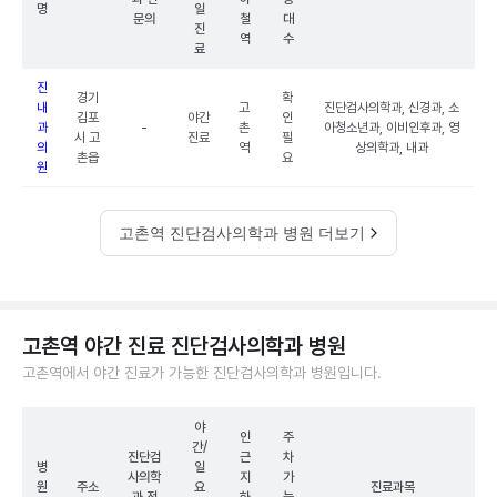
명
일
문의
철
대
진
역
수
료
진
경기
확
내
고
진단검사의학과, 신경과, 소
김포
야간
인
과
-
촌
아청소년과, 이비인후과, 영
시 고
진료
필
의
역
상의학과, 내과
촌읍
요
원
고촌역 진단검사의학과 병원 더보기
고촌역 야간 진료 진단검사의학과 병원
고촌역에서 야간 진료가 가능한 진단검사의학과 병원입니다.
야
인
주
간/
진단검
근
차
병
일
사의학
지
가
원
주소
요
진료과목