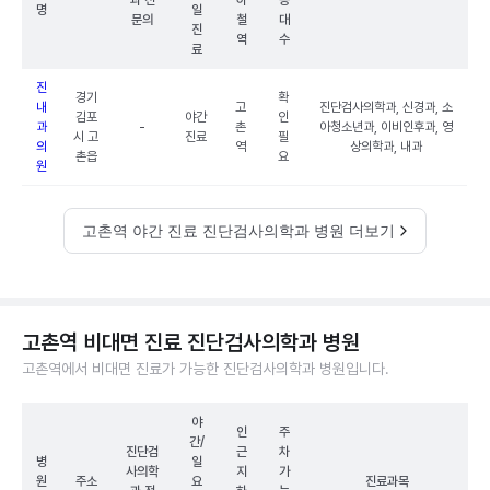
과 전
하
능
명
일
문의
철
대
진
역
수
료
진
경기
확
내
고
진단검사의학과, 신경과, 소
김포
야간
인
과
-
촌
아청소년과, 이비인후과, 영
시 고
진료
필
의
역
상의학과, 내과
촌읍
요
원
고촌역 야간 진료 진단검사의학과 병원 더보기
고촌역 비대면 진료 진단검사의학과 병원
고촌역에서 비대면 진료가 가능한 진단검사의학과 병원입니다.
야
인
주
간/
진단검
근
차
병
일
사의학
지
가
원
주소
요
진료과목