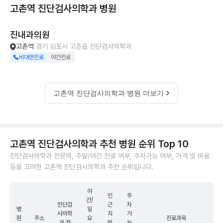
고촌역 진단검사의학과
병원
진내과의원
고촌역
경기 김포시 고촌읍
진단검사의학과
비대면진료
야간진료
고촌역 진단검사의학과 병원 더보기
고촌역 진단검사의학과 추천 병원 순위 Top 10
진단검사의학과 전문의, 주말/야간 진료 여부, 주차가능 여부, 가격 및 비용
등을 고려한 고촌역 진단검사의학과 추천 순위입니다.
야
인
주
간/
진단검
근
차
병
일
사의학
지
가
원
주소
요
진료과목
과 전
하
능