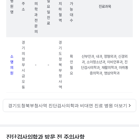
병
일
주
의
지
가
원
요
진료과목
소
학
하
능
명
일
과
철
대
진
전
역
수
료
문
의
경
경
기
기
의
도
소
확
산부인과, 내과, 정형외과, 신경외
정
청
명
인
과, 소아청소년과, 이비인후과, 진
부
-
-
북
의
필
단검사의학과, 재활의학과, 마취통
시
부
원
요
증의학과, 영상의학과
금
청
오
사
동
역
경기도청북부청사역 진단검사의학과 비대면 진료 병원 더보기
진단검사의학과 방문 전 주의사항