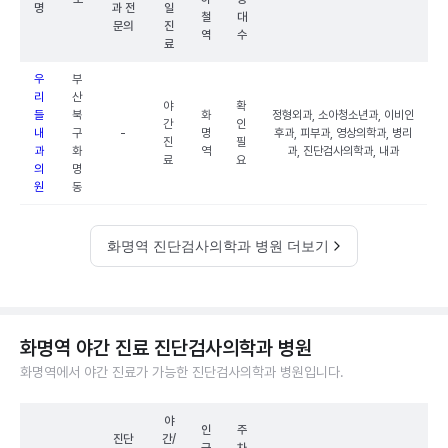
명
과 전
일
철
대
문의
진
역
수
료
우
부
리
산
야
확
들
북
화
정형외과, 소아청소년과, 이비인
간
인
내
구
-
명
후과, 피부과, 영상의학과, 병리
진
필
과
화
역
과, 진단검사의학과, 내과
료
요
의
명
원
동
화명역 진단검사의학과 병원 더보기
화명역 야간 진료 진단검사의학과 병원
화명역에서 야간 진료가 가능한 진단검사의학과 병원입니다.
야
인
주
진단
간/