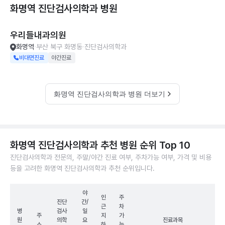
화명역 진단검사의학과
병원
우리들내과의원
화명역
부산 북구 화명동
진단검사의학과
비대면진료
야간진료
화명역 진단검사의학과 병원 더보기
화명역 진단검사의학과 추천 병원 순위 Top 10
진단검사의학과 전문의, 주말/야간 진료 여부, 주차가능 여부, 가격 및 비용
등을 고려한 화명역 진단검사의학과 추천 순위입니다.
야
인
주
진단
간/
근
차
병
검사
일
주
지
가
원
의학
요
진료과목
소
하
능