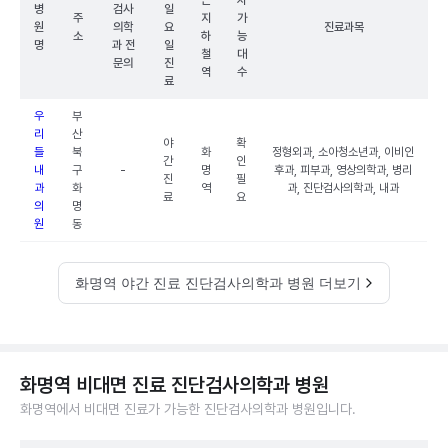
근
차
병
검사
일
주
지
가
원
의학
요
진료과목
소
하
능
명
과 전
일
철
대
문의
진
역
수
료
우
부
리
산
야
확
들
북
화
정형외과, 소아청소년과, 이비인
간
인
내
구
-
명
후과, 피부과, 영상의학과, 병리
진
필
과
화
역
과, 진단검사의학과, 내과
료
요
의
명
원
동
화명역 야간 진료 진단검사의학과 병원 더보기
화명역 비대면 진료 진단검사의학과 병원
화명역에서 비대면 진료가 가능한 진단검사의학과 병원입니다.