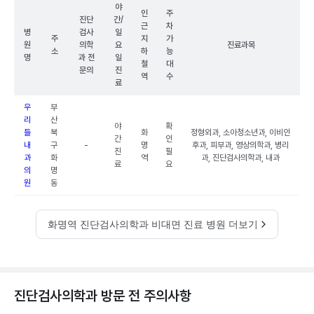
야
인
주
진단
간/
근
차
병
검사
일
주
지
가
원
의학
요
진료과목
소
하
능
명
과 전
일
철
대
문의
진
역
수
료
우
부
리
산
야
확
들
북
화
정형외과, 소아청소년과, 이비인
간
인
내
구
-
명
후과, 피부과, 영상의학과, 병리
진
필
과
화
역
과, 진단검사의학과, 내과
료
요
의
명
원
동
화명역 진단검사의학과 비대면 진료 병원 더보기
진단검사의학과 방문 전 주의사항