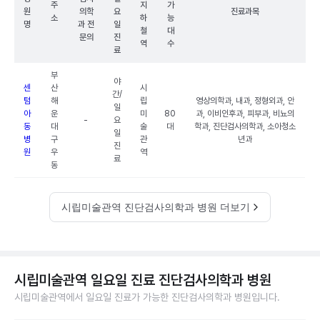
주
지
가
원
의학
요
진료과목
소
하
능
명
과 전
일
철
대
문의
진
역
수
료
부
야
센
산
시
간/
텀
해
립
영상의학과, 내과, 정형외과, 안
일
아
운
미
80
과, 이비인후과, 피부과, 비뇨의
-
요
동
대
술
대
학과, 진단검사의학과, 소아청소
일
병
구
관
년과
진
원
우
역
료
동
시립미술관역 진단검사의학과 병원 더보기
시립미술관역 일요일 진료 진단검사의학과 병원
시립미술관역에서 일요일 진료가 가능한 진단검사의학과 병원입니다.