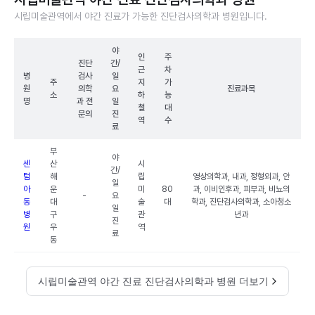
시립미술관역에서 야간 진료가 가능한 진단검사의학과 병원입니다.
야
인
주
진단
간/
근
차
병
검사
일
주
지
가
원
의학
요
진료과목
소
하
능
명
과 전
일
철
대
문의
진
역
수
료
부
야
센
산
시
간/
텀
해
립
영상의학과, 내과, 정형외과, 안
일
아
운
미
80
과, 이비인후과, 피부과, 비뇨의
-
요
동
대
술
대
학과, 진단검사의학과, 소아청소
일
병
구
관
년과
진
원
우
역
료
동
시립미술관역 야간 진료 진단검사의학과 병원 더보기