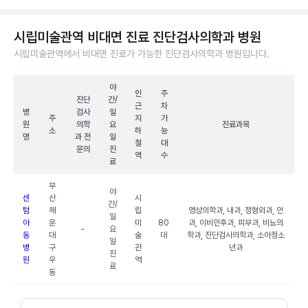
시립미술관역 비대면 진료 진단검사의학과 병원
시립미술관역에서 비대면 진료가 가능한 진단검사의학과 병원입니다.
야
인
주
진단
간/
근
차
병
검사
일
주
지
가
원
의학
요
진료과목
소
하
능
명
과 전
일
철
대
문의
진
역
수
료
부
야
센
산
시
간/
텀
해
립
영상의학과, 내과, 정형외과, 안
일
아
운
미
80
과, 이비인후과, 피부과, 비뇨의
-
요
동
대
술
대
학과, 진단검사의학과, 소아청소
일
병
구
관
년과
진
원
우
역
료
동