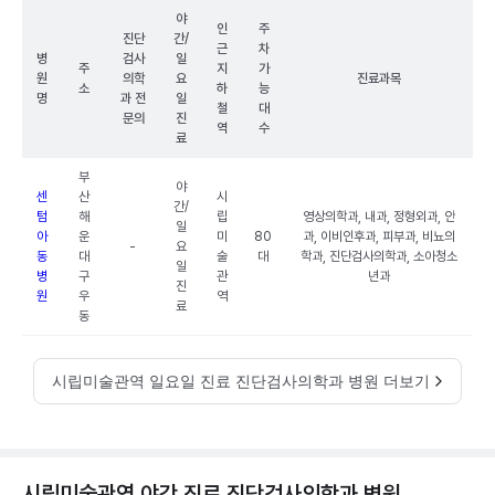
야
인
주
진단
간/
근
차
병
검사
일
주
지
가
원
의학
요
진료과목
소
하
능
명
과 전
일
철
대
문의
진
역
수
료
부
야
센
산
시
간/
텀
해
립
영상의학과, 내과, 정형외과, 안
일
아
운
미
80
과, 이비인후과, 피부과, 비뇨의
-
요
동
대
술
대
학과, 진단검사의학과, 소아청소
일
병
구
관
년과
진
원
우
역
료
동
시립미술관역 일요일 진료 진단검사의학과 병원 더보기
시립미술관역 야간 진료 진단검사의학과 병원