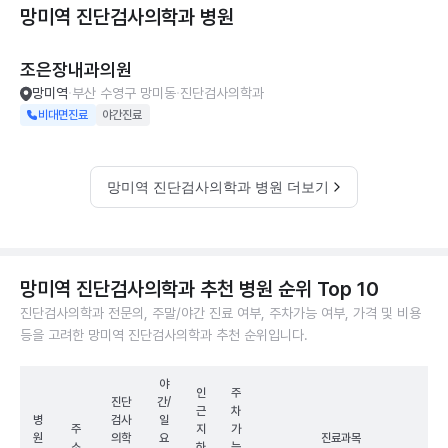
망미역 진단검사의학과
병원
조은장내과의원
망미역
부산 수영구 망미동
진단검사의학과
비대면진료
야간진료
망미역 진단검사의학과 병원 더보기
망미역 진단검사의학과 추천 병원 순위 Top 10
진단검사의학과 전문의, 주말/야간 진료 여부, 주차가능 여부, 가격 및 비용
등을 고려한 망미역 진단검사의학과 추천 순위입니다.
야
인
주
진단
간/
근
차
병
검사
일
주
지
가
원
의학
요
진료과목
소
하
능