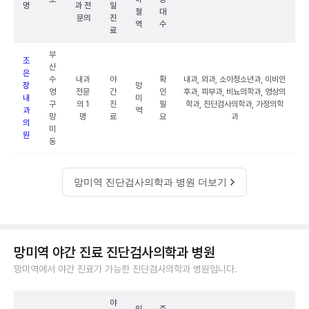
명
과 전
일
철
대
문의
진
역
수
료
부
조
산
은
수
내과
야
확
내과, 외과, 소아청소년과, 이비인
장
망
영
전문
간
인
후과, 피부과, 비뇨의학과, 영상의
내
미
구
의 1
진
필
학과, 진단검사의학과, 가정의학
과
역
망
명
료
요
과
의
미
원
동
망미역 진단검사의학과 병원 더보기
망미역 야간 진료 진단검사의학과 병원
망미역에서 야간 진료가 가능한 진단검사의학과 병원입니다.
야