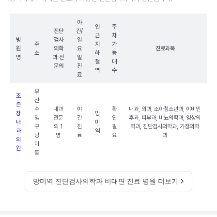
야
인
주
진단
간/
근
차
병
검사
일
주
지
가
원
의학
요
진료과목
소
하
능
명
과 전
일
철
대
문의
진
역
수
료
부
조
산
은
수
내과
야
확
내과, 외과, 소아청소년과, 이비인
장
망
영
전문
간
인
후과, 피부과, 비뇨의학과, 영상의
내
미
구
의 1
진
필
학과, 진단검사의학과, 가정의학
과
역
망
명
료
요
과
의
미
원
동
망미역 진단검사의학과 비대면 진료 병원 더보기