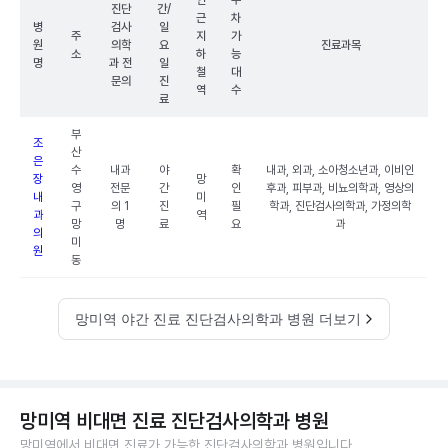
인
주
진단
간/
근
차
병
검사
일
주
지
가
원
의학
요
진료과목
소
하
능
명
과 전
일
철
대
문의
진
역
수
료
부
조
산
은
수
내과
야
확
내과, 외과, 소아청소년과, 이비인
장
망
영
전문
간
인
후과, 피부과, 비뇨의학과, 영상의
내
미
구
의 1
진
필
학과, 진단검사의학과, 가정의학
과
역
망
명
료
요
과
의
미
원
동
망미역 야간 진료 진단검사의학과 병원 더보기
망미역 비대면 진료 진단검사의학과 병원
망미역에서 비대면 진료가 가능한 진단검사의학과 병원입니다.