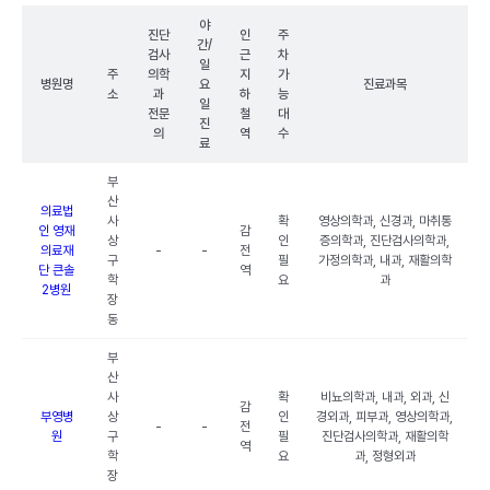
야
진단
인
주
간/
검사
근
차
일
주
의학
지
가
병원명
요
진료과목
소
과
하
능
일
전문
철
대
진
의
역
수
료
부
산
의료법
사
확
영상의학과, 신경과, 마취통
인 영재
감
상
인
증의학과, 진단검사의학과,
의료재
-
-
전
구
필
가정의학과, 내과, 재활의학
단 큰솔
역
학
요
과
2병원
장
동
부
산
사
확
비뇨의학과, 내과, 외과, 신
감
부영병
상
인
경외과, 피부과, 영상의학과,
-
-
전
원
구
필
진단검사의학과, 재활의학
역
학
요
과, 정형외과
장