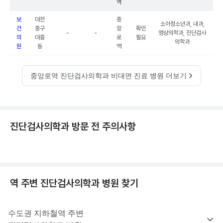
역
보
대전
중
소아청소년과, 내과,
건
중구
앙
확인
-
-
영상의학과, 진단검사
의
대흥
로
필요
의학과
원
동
역
중앙로역 진단검사의학과 비대면 진료 병원 더보기
진단검사의학과 방문 전 주의사항
역 주변
진단검사의학과
병원 찾기
수도권
지하철역 주변