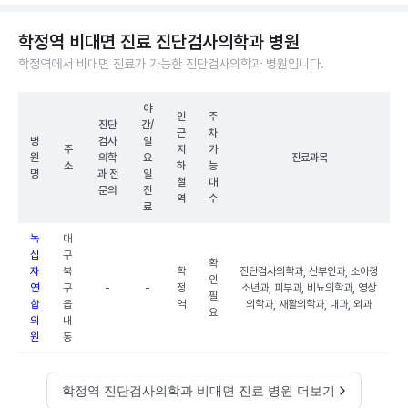
학정역 비대면 진료 진단검사의학과 병원
학정역에서 비대면 진료가 가능한 진단검사의학과 병원입니다.
야
인
주
진단
간/
근
차
병
검사
일
주
지
가
원
의학
요
진료과목
소
하
능
명
과 전
일
철
대
문의
진
역
수
료
녹
대
십
구
확
자
북
학
진단검사의학과, 산부인과, 소아청
인
연
구
-
-
정
소년과, 피부과, 비뇨의학과, 영상
필
합
읍
역
의학과, 재활의학과, 내과, 외과
요
의
내
원
동
학정역 진단검사의학과 비대면 진료 병원 더보기