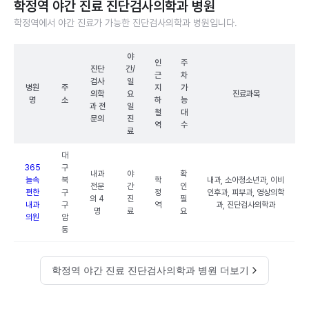
학정역 야간 진료 진단검사의학과 병원
학정역에서 야간 진료가 가능한 진단검사의학과 병원입니다.
야
인
주
진단
간/
근
차
검사
일
병원
주
지
가
의학
요
진료과목
명
소
하
능
과 전
일
철
대
문의
진
역
수
료
대
365
구
내과
야
확
늘속
북
학
내과, 소아청소년과, 이비
전문
간
인
편한
구
정
인후과, 피부과, 영상의학
의 4
진
필
내과
구
역
과, 진단검사의학과
명
료
요
의원
암
동
학정역 야간 진료 진단검사의학과 병원 더보기