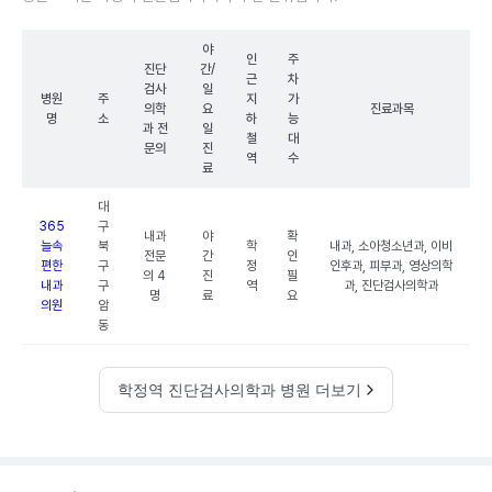
야
인
주
진단
간/
근
차
검사
일
병원
주
지
가
의학
요
진료과목
명
소
하
능
과 전
일
철
대
문의
진
역
수
료
대
365
구
내과
야
확
늘속
북
학
내과, 소아청소년과, 이비
전문
간
인
편한
구
정
인후과, 피부과, 영상의학
의 4
진
필
내과
구
역
과, 진단검사의학과
명
료
요
의원
암
동
학정역 진단검사의학과 병원 더보기