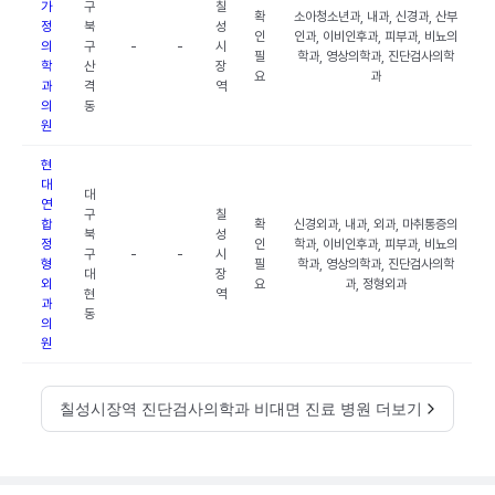
가
구
칠
확
소아청소년과, 내과, 신경과, 산부
정
북
성
인
인과, 이비인후과, 피부과, 비뇨의
의
구
-
-
시
필
학과, 영상의학과, 진단검사의학
학
산
장
요
과
과
격
역
의
동
원
현
대
대
연
구
칠
합
확
신경외과, 내과, 외과, 마취통증의
북
성
정
인
학과, 이비인후과, 피부과, 비뇨의
구
-
-
시
형
필
학과, 영상의학과, 진단검사의학
대
장
외
요
과, 정형외과
현
역
과
동
의
원
칠성시장역 진단검사의학과 비대면 진료 병원 더보기