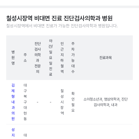
칠성시장역 비대면 진료 진단검사의학과 병원
칠성시장역에서 비대면 진료가 가능한 진단검사의학과 병원입니다.
야
진단
인
주
간/
검사
근
차
병
일
주
의학
지
가
원
요
진료과목
소
과
하
능
명
일
전문
철
대
진
의
역
수
료
김
대
제
구
칠
확
형
북
성
인
소아청소년과, 영상의학과, 진단
내
구
-
-
시
필
검사의학과, 내과
과
대
장
요
의
현
역
원
동
성
지
대