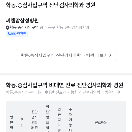
학동.증심사입구역 진단검사의학과
병원
씨엠맘삼성병원
학동.증심사입구역
광주 동구 학동
진단검사의학과
비대면진료
학동.증심사입구역 진단검사의학과 병원 더보기
학동.증심사입구역 비대면 진료 진단검사의학과 병원
학동.증심사입구역에서 비대면 진료가 가능한 진단검사의학과 병원입니다.
야
인
주
진단
간/
근
차
병
검사
일
주
지
가
원
의학
요
진료과목
소
하
능
명
과 전
일
철
대