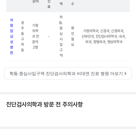
문의
진
역
수
료
학
씨
광
동.
엠
가정
주
증
확
맘
의학
가정의학과, 신경과, 신경외과,
동
심
인
삼
과 전
-
산부인과, 진단검사의학과, 내과,
구
사
필
성
문의
외과, 정형외과, 영상의학과
학
입
요
병
2명
동
구
원
역
학동.증심사입구역 진단검사의학과 비대면 진료 병원 더보기
진단검사의학과 방문 전 주의사항