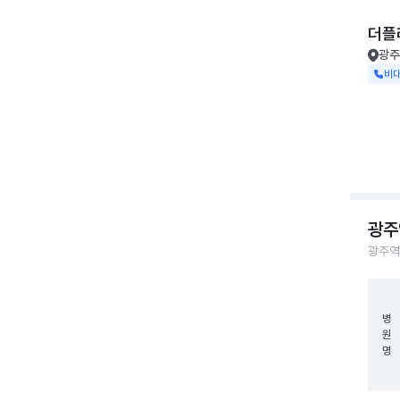
더플
광주
비
광주
광주역
병
원
명