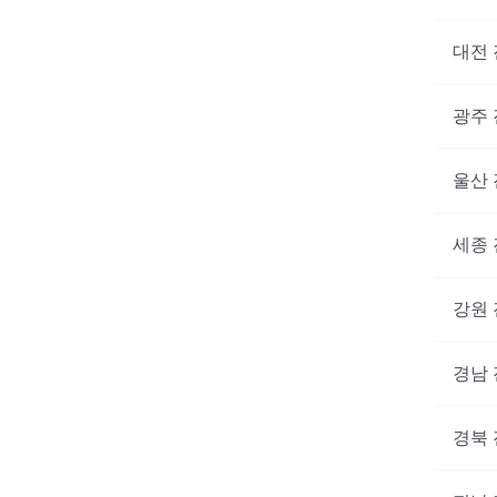
대전
광주
울산
세종
강원
경남
경북