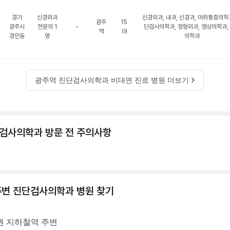
경기
신경외과
신경외과, 내과, 신경과, 마취통증의학과
광주
15
광주시
전문의 1
-
단검사의학과, 정형외과, 영상의학과,
역
대
경안동
명
의학과
광주역 진단검사의학과 비대면 진료 병원 더보기
검사의학과 방문 전 주의사항
주변
진단검사의학과
병원 찾기
권
지하철역 주변