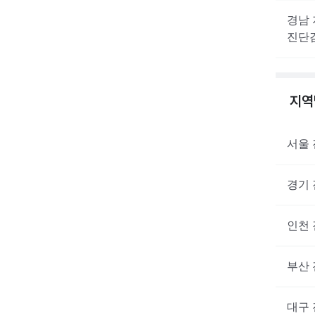
경남
진단
지
서울
경기
인천
부산
대구