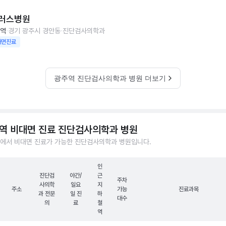
러스병원
역
경기 광주시 경안동
진단검사의학과
대면진료
광주역 진단검사의학과 병원 더보기
역 비대면 진료 진단검사의학과 병원
에서 비대면 진료가 가능한 진단검사의학과 병원입니다.
인
진단검
야간/
근
주차
사의학
일요
지
주소
가능
진료과목
과 전문
일 진
하
대수
의
료
철
역