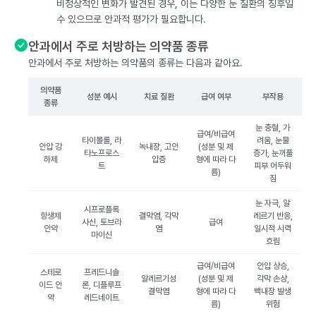
비정상적인 변화가 발견된 경우, 이는 다양한 눈 질환의 징후일
수 있으므로 안과적 평가가 필요합니다.
안과에서 주로 처방하는 의약품 종류
안과에서 주로 처방하는 의약품의 종류는 다음과 같아요.
의약품
성분 예시
치료 질환
급여 여부
부작용
종류
눈 충혈, 가
급여/비급여
타이몰롤, 라
려움, 눈물
안압 강
녹내장, 고안
(성분 및 제
타노프로스
증가, 눈꺼풀
하제
압증
형에 따라 다
트
피부 어두워
름)
짐
눈 자극, 알
시프로플록
항생제
결막염, 각막
레르기 반응,
사신, 토브라
급여
안약
염
일시적 시력
마이신
흐림
급여/비급여
안압 상승,
스테로
프레드니솔
알레르기성
(성분 및 제
각막 손상,
이드 안
론, 디플루프
결막염
형에 따라 다
백내장 발생
약
레드네이트
름)
위험