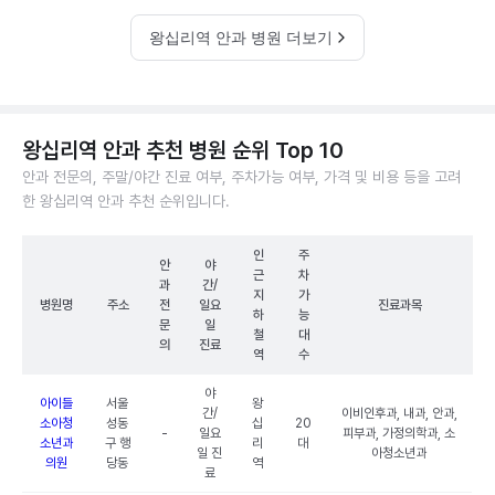
왕십리역 안과 병원 더보기
왕십리역 안과 추천 병원 순위 Top 10
안과 전문의, 주말/야간 진료 여부, 주차가능 여부, 가격 및 비용 등을 고려
한 왕십리역 안과 추천 순위입니다.
인
주
안
야
근
차
과
간/
지
가
병원명
주소
전
일요
진료과목
하
능
문
일
철
대
의
진료
역
수
야
아이들
서울
왕
간/
이비인후과, 내과, 안과,
소아청
성동
십
20
-
일요
피부과, 가정의학과, 소
소년과
구 행
리
대
일 진
아청소년과
의원
당동
역
료