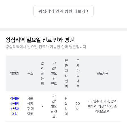
왕십리역 안과 병원 더보기
왕십리역 일요일 진료 안과 병원
왕십리역에서 일요일 진료가 가능한 안과 병원입니다.
인
주
안
야
근
차
과
간/
지
가
병원명
주소
전
일요
진료과목
하
능
문
일
철
대
의
진료
역
수
야
아이들
서울
왕
간/
이비인후과, 내과, 안과,
소아청
성동
십
20
-
일요
피부과, 가정의학과, 소
소년과
구 행
리
대
일 진
아청소년과
의원
당동
역
료