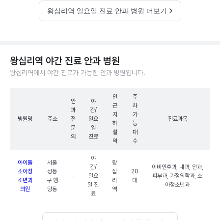
왕십리역 일요일 진료 안과 병원 더보기
왕십리역 야간 진료 안과 병원
왕십리역에서 야간 진료가 가능한 안과 병원입니다.
인
주
안
야
근
차
과
간/
지
가
병원명
주소
전
일요
진료과목
하
능
문
일
철
대
의
진료
역
수
야
아이들
서울
왕
간/
이비인후과, 내과, 안과,
소아청
성동
십
20
-
일요
피부과, 가정의학과, 소
소년과
구 행
리
대
일 진
아청소년과
의원
당동
역
료