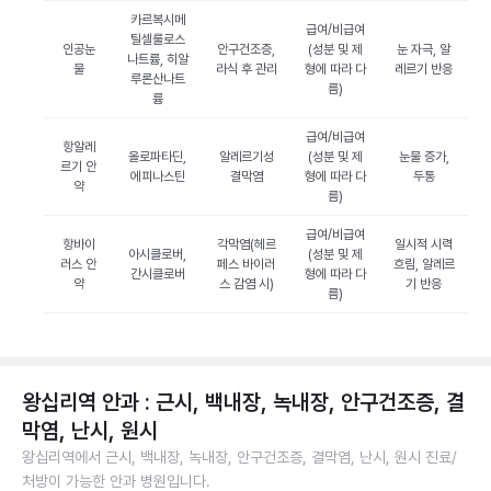
카르복시메
급여/비급여
틸셀룰로스
인공눈
안구건조증,
(성분 및 제
눈 자극, 알
나트륨, 히알
물
라식 후 관리
형에 따라 다
레르기 반응
루론산나트
름)
륨
급여/비급여
항알레
올로파타딘,
알레르기성
(성분 및 제
눈물 증가,
르기 안
에피나스틴
결막염
형에 따라 다
두통
약
름)
급여/비급여
항바이
각막염(헤르
일시적 시력
아시클로버,
(성분 및 제
러스 안
페스 바이러
흐림, 알레르
간시클로버
형에 따라 다
약
스 감염 시)
기 반응
름)
왕십리역 안과 : 근시, 백내장, 녹내장, 안구건조증, 결
막염, 난시, 원시
왕십리역에서 근시, 백내장, 녹내장, 안구건조증, 결막염, 난시, 원시 진료/
처방이 가능한 안과 병원입니다.