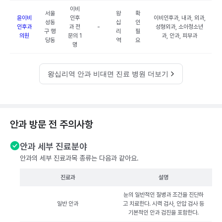
이비
서울
왕
확
윤이비
인후
이비인후과, 내과, 외과,
성동
십
인
인후과
과 전
-
성형외과, 소아청소년
구 행
리
필
의원
문의 1
과, 안과, 피부과
당동
역
요
명
왕십리역 안과 비대면 진료 병원 더보기
안과 방문 전 주의사항
안과 세부 진료분야
안과의 세부 진료과목 종류는 다음과 같아요.
진료과
설명
눈의 일반적인 질병과 조건을 진단하
일반 안과
고 치료한다. 시력 검사, 안압 검사 등
기본적인 안과 검진을 포함한다.