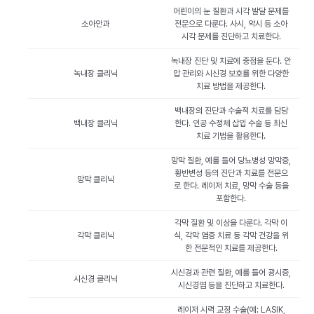
어린이의 눈 질환과 시각 발달 문제를
소아안과
전문으로 다룬다. 사시, 약시 등 소아
시각 문제를 진단하고 치료한다.
녹내장 진단 및 치료에 중점을 둔다. 안
녹내장 클리닉
압 관리와 시신경 보호를 위한 다양한
치료 방법을 제공한다.
백내장의 진단과 수술적 치료를 담당
백내장 클리닉
한다. 인공 수정체 삽입 수술 등 최신
치료 기법을 활용한다.
망막 질환, 예를 들어 당뇨병성 망막증,
황반변성 등의 진단과 치료를 전문으
망막 클리닉
로 한다. 레이저 치료, 망막 수술 등을
포함한다.
각막 질환 및 이상을 다룬다. 각막 이
각막 클리닉
식, 각막 염증 치료 등 각막 건강을 위
한 전문적인 치료를 제공한다.
시신경과 관련 질환, 예를 들어 광시증,
시신경 클리닉
시신경염 등을 진단하고 치료한다.
레이저 시력 교정 수술(예: LASIK,