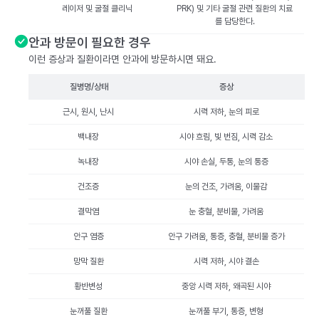
레이저 및 굴절 클리닉
PRK) 및 기타 굴절 관련 질환의 치료
를 담당한다.
안과 방문이 필요한 경우
이런 증상과 질환이라면 안과에 방문하시면 돼요.
질병명/상태
증상
근시, 원시, 난시
시력 저하, 눈의 피로
백내장
시야 흐림, 빛 번짐, 시력 감소
녹내장
시야 손실, 두통, 눈의 통증
건조증
눈의 건조, 가려움, 이물감
결막염
눈 충혈, 분비물, 가려움
안구 염증
안구 가려움, 통증, 충혈, 분비물 증가
망막 질환
시력 저하, 시야 결손
황반변성
중앙 시력 저하, 왜곡된 시야
눈꺼풀 질환
눈꺼풀 부기, 통증, 변형