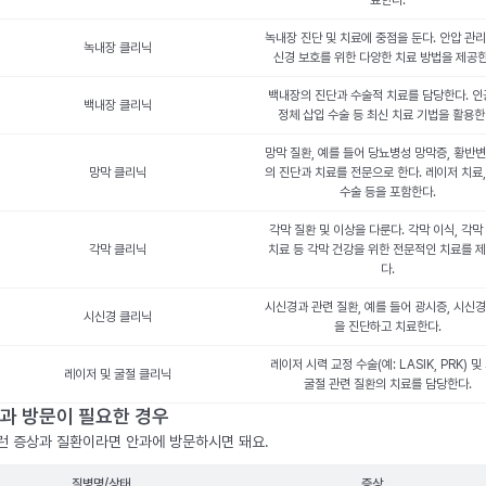
료한다.
녹내장 진단 및 치료에 중점을 둔다. 안압 관리
녹내장 클리닉
신경 보호를 위한 다양한 치료 방법을 제공한
백내장의 진단과 수술적 치료를 담당한다. 인
백내장 클리닉
정체 삽입 수술 등 최신 치료 기법을 활용한
망막 질환, 예를 들어 당뇨병성 망막증, 황반변
망막 클리닉
의 진단과 치료를 전문으로 한다. 레이저 치료,
수술 등을 포함한다.
각막 질환 및 이상을 다룬다. 각막 이식, 각막
각막 클리닉
치료 등 각막 건강을 위한 전문적인 치료를 
다.
시신경과 관련 질환, 예를 들어 광시증, 시신경
시신경 클리닉
을 진단하고 치료한다.
레이저 시력 교정 수술(예: LASIK, PRK) 및
레이저 및 굴절 클리닉
굴절 관련 질환의 치료를 담당한다.
과 방문이 필요한 경우
런 증상과 질환이라면 안과에 방문하시면 돼요.
질병명/상태
증상