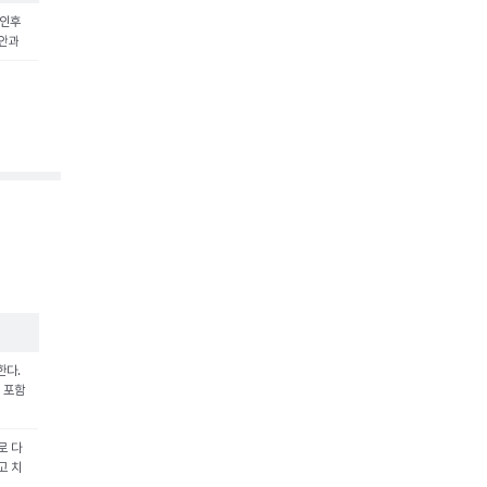
인후
 안과
한다.
 포함
로 다
고 치