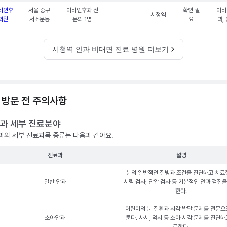
비인후
서울 중구
이비인후과 전
확인 필
이비
-
시청역
의원
서소문동
문의 1명
요
과,
시청역 안과 비대면 진료 병원 더보기
 방문 전 주의사항
과 세부 진료분야
과의 세부 진료과목 종류는 다음과 같아요.
진료과
설명
눈의 일반적인 질병과 조건을 진단하고 치료
일반 안과
시력 검사, 안압 검사 등 기본적인 안과 검진을
한다.
어린이의 눈 질환과 시각 발달 문제를 전문으
소아안과
룬다. 사시, 약시 등 소아 시각 문제를 진단하