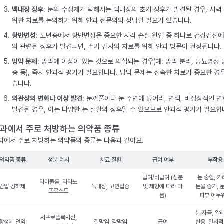
백내장 징후
: 눈의 수정체가 탁해지는 백내장의 초기 징후가 발견된 경우, 시력
위한 치료를 논의하기 위해 안과 전문의와 상담할 필요가 있습니다.
황반변성
: 노년층에서 황반변성은 중요한 시각 손실 원인 중 하나로 건강검진에
와 관련된 징후가 발견되면, 추가 검사와 치료를 위해 안과 방문이 권장됩니다.
망막 문제
: 망막에 이상이 있는 것으로 의심되는 경우(예: 망막 분리, 당뇨병성
증 등), 즉시 안과적 평가가 필요합니다. 망막 문제는 신속한 치료가 중요한 경
습니다.
외관상의 변화나 이상 발견
: 눈꺼풀이나 눈 주변에 덩어리, 변색, 비정상적인 
발견된 경우, 이는 다양한 눈 질환의 징후일 수 있으므로 안과적 평가가 필요합
과에서 주로 처방하는 의약품 종류
과에서 주로 처방하는 의약품의 종류는 다음과 같아요.
의약품 종류
성분 예시
치료 질환
급여 여부
부작용
급여/비급여 (성분
눈 충혈, 가
타이몰롤, 라타노
안압 강하제
녹내장, 고안압증
및 제형에 따라 다
눈물 증가, 
프로스트
름)
피부 어두
눈 자극, 알
시프로플록사신,
항생제 안약
결막염, 각막염
급여
반응, 일시적