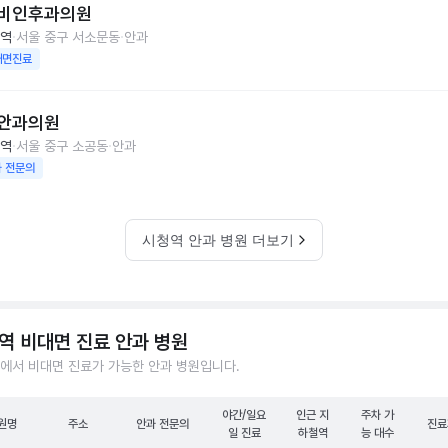
비인후과의원
역
서울 중구 서소문동
안과
대면진료
안과의원
역
서울 중구 소공동
안과
 전문의
시청역 안과 병원 더보기
역 비대면 진료 안과 병원
에서 비대면 진료가 가능한 안과 병원입니다.
야간/일요
인근 지
주차 가
원명
주소
안과 전문의
진료
일 진료
하철역
능 대수