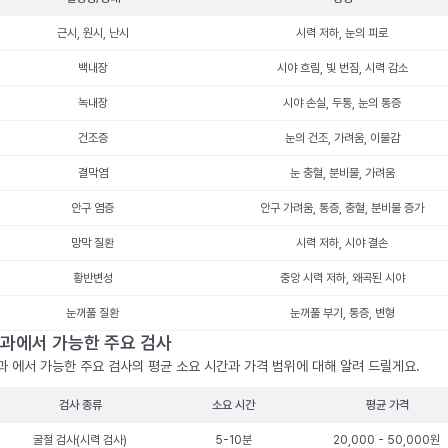
근시, 원시, 난시
시력 저하, 눈의 피로
백내장
시야 흐림, 빛 번짐, 시력 감소
녹내장
시야 손실, 두통, 눈의 통증
건조증
눈의 건조, 가려움, 이물감
결막염
눈 충혈, 분비물, 가려움
안구 염증
안구 가려움, 통증, 충혈, 분비물 증가
망막 질환
시력 저하, 시야 결손
황반변성
중앙 시력 저하, 왜곡된 시야
눈꺼풀 질환
눈꺼풀 부기, 통증, 변형
과에서 가능한 주요 검사
과 에서 가능한 주요 검사의 평균 소요 시간과 가격 범위에 대해 알려 드릴게요.
검사 종류
소요 시간
평균 가격
굴절 검사(시력 검사)
5-10분
20,000 - 50,000원