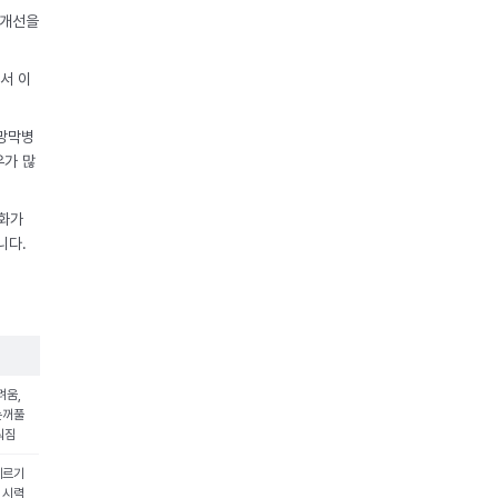
 개선을
서 이
 망막병
우가 많
변화가
니다.
려움,
눈꺼풀
워짐
레르기
 시력