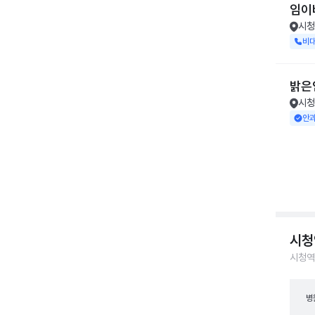
임이
시청
비
밝은
시청
안과
시청
시청역
병