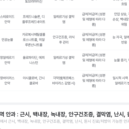
토브라마이신
흐림
급여/비급여 (성분
안압 상승,
스테로이드
프레드니솔론, 디
알레르기성 결막
및 제형에 따라 다
손상, 백내장
안약
플루프레드네이트
염
름)
위험
카르복시메틸셀룰
급여/비급여 (성분
안구건조증, 라식
눈 자극, 알
인공눈물
로스나트륨, 히알
및 제형에 따라 다
후 관리
반응
루론산나트륨
름)
급여/비급여 (성분
항알레르기
올로파타딘, 에피
알레르기성 결막
및 제형에 따라 다
눈물 증가,
안약
나스틴
염
름)
급여/비급여 (성분
항바이러스
아시클로버, 간시
각막염(헤르페스
일시적 시력 
및 제형에 따라 다
안약
클로버
바이러스 감염 시)
알레르기 
름)
역 안과 : 근시, 백내장, 녹내장, 안구건조증, 결막염, 난시,
에서 근시, 백내장, 녹내장, 안구건조증, 결막염, 난시, 원시 진료/처방이 가능한 안
.