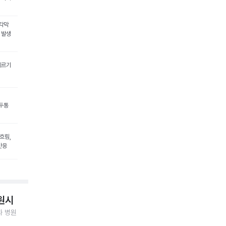
 각막
 발생
레르기
 두통
흐림,
반응
 원시
과 병원