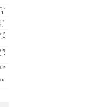
와 시
다.
공 수
다.
성 등
 망막
 염증
제공한
염 등
 기타