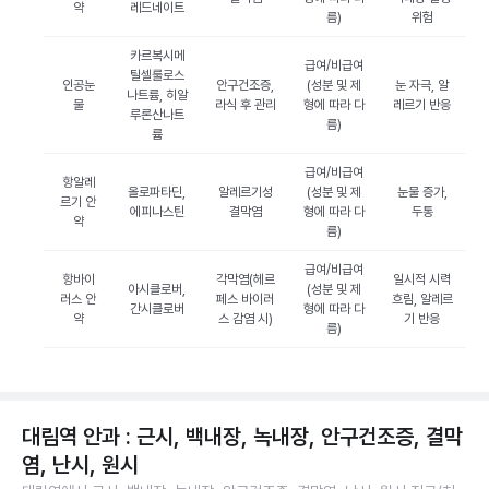
약
레드네이트
름)
위험
카르복시메
급여/비급여
틸셀룰로스
인공눈
안구건조증,
(성분 및 제
눈 자극, 알
나트륨, 히알
물
라식 후 관리
형에 따라 다
레르기 반응
루론산나트
름)
륨
급여/비급여
항알레
올로파타딘,
알레르기성
(성분 및 제
눈물 증가,
르기 안
에피나스틴
결막염
형에 따라 다
두통
약
름)
급여/비급여
항바이
각막염(헤르
일시적 시력
아시클로버,
(성분 및 제
러스 안
페스 바이러
흐림, 알레르
간시클로버
형에 따라 다
약
스 감염 시)
기 반응
름)
대림역 안과 : 근시, 백내장, 녹내장, 안구건조증, 결막
염, 난시, 원시