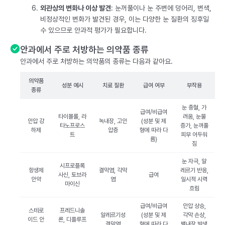
외관상의 변화나 이상 발견
: 눈꺼풀이나 눈 주변에 덩어리, 변색,
비정상적인 변화가 발견된 경우, 이는 다양한 눈 질환의 징후일
수 있으므로 안과적 평가가 필요합니다.
안과에서 주로 처방하는 의약품 종류
안과에서 주로 처방하는 의약품의 종류는 다음과 같아요.
의약품
성분 예시
치료 질환
급여 여부
부작용
종류
눈 충혈, 가
급여/비급여
타이몰롤, 라
려움, 눈물
안압 강
녹내장, 고안
(성분 및 제
타노프로스
증가, 눈꺼풀
하제
압증
형에 따라 다
트
피부 어두워
름)
짐
눈 자극, 알
시프로플록
항생제
결막염, 각막
레르기 반응,
사신, 토브라
급여
안약
염
일시적 시력
마이신
흐림
급여/비급여
안압 상승,
스테로
프레드니솔
알레르기성
(성분 및 제
각막 손상,
이드 안
론, 디플루프
결막염
형에 따라 다
백내장 발생