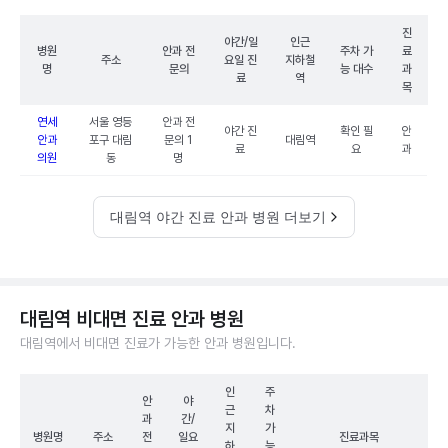
진
야간/일
인근
병원
안과 전
주차 가
료
주소
요일 진
지하철
명
문의
능 대수
과
료
역
목
연세
서울 영등
안과 전
야간 진
확인 필
안
안과
포구 대림
문의 1
대림역
료
요
과
의원
동
명
대림역 야간 진료 안과 병원 더보기
대림역 비대면 진료 안과 병원
대림역에서 비대면 진료가 가능한 안과 병원입니다.
인
주
안
야
근
차
과
간/
지
가
병원명
주소
전
일요
진료과목
하
능