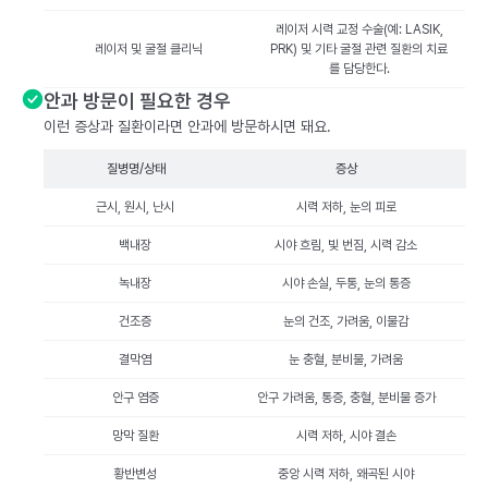
레이저 시력 교정 수술(예: LASIK,
레이저 및 굴절 클리닉
PRK) 및 기타 굴절 관련 질환의 치료
를 담당한다.
안과 방문이 필요한 경우
이런 증상과 질환이라면 안과에 방문하시면 돼요.
질병명/상태
증상
근시, 원시, 난시
시력 저하, 눈의 피로
백내장
시야 흐림, 빛 번짐, 시력 감소
녹내장
시야 손실, 두통, 눈의 통증
건조증
눈의 건조, 가려움, 이물감
결막염
눈 충혈, 분비물, 가려움
안구 염증
안구 가려움, 통증, 충혈, 분비물 증가
망막 질환
시력 저하, 시야 결손
황반변성
중앙 시력 저하, 왜곡된 시야