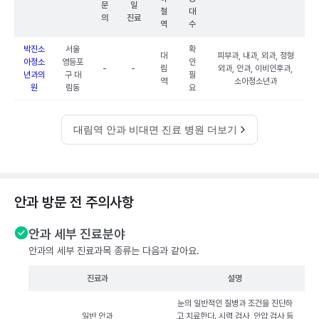
문
일
철
대
의
진료
역
수
박진소
서울
확
대
피부과, 내과, 외과, 정형
아청소
영등포
인
-
-
림
외과, 안과, 이비인후과,
년과의
구 대
필
역
소아청소년과
원
림동
요
대림역 안과 비대면 진료 병원 더보기
안과 방문 전 주의사항
안과 세부 진료분야
안과의 세부 진료과목 종류는 다음과 같아요.
진료과
설명
눈의 일반적인 질병과 조건을 진단하
일반 안과
고 치료한다. 시력 검사, 안압 검사 등