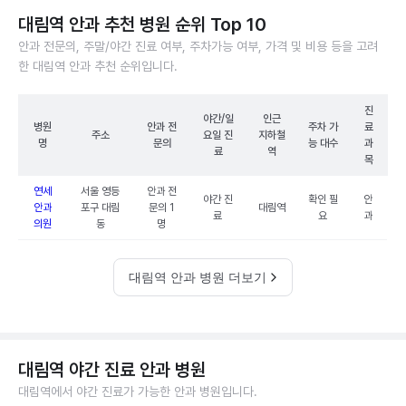
대림역 안과 추천 병원 순위 Top 10
안과 전문의, 주말/야간 진료 여부, 주차가능 여부, 가격 및 비용 등을 고려
한 대림역 안과 추천 순위입니다.
진
야간/일
인근
병원
안과 전
주차 가
료
주소
요일 진
지하철
명
문의
능 대수
과
료
역
목
연세
서울 영등
안과 전
야간 진
확인 필
안
안과
포구 대림
문의 1
대림역
료
요
과
의원
동
명
대림역 안과 병원 더보기
대림역 야간 진료 안과 병원
대림역에서 야간 진료가 가능한 안과 병원입니다.