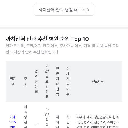
까치산역 안과 병원 더보기
까치산역 안과 추천 병원 순위 Top 10
안과 전문의, 주말/야간 진료 여부, 주차가능 여부, 가격 및 비용 등을 고려
한 까치산역 안과 추천 순위입니다.
야
인
주
안
간/
근
차
과
일
병원
주
지
가
전
요
진료과목
명
소
하
능
문
일
철
대
의
진
역
수
료
서
야
울
간/
미래
양
까
확
피부과, 내과, 정신건강의학과, 외
일
365
천
치
인
과, 정형외과, 신경외과, 소아청소
-
요
연합
구
산
필
년과, 안과, 이비인후과, 비뇨의학