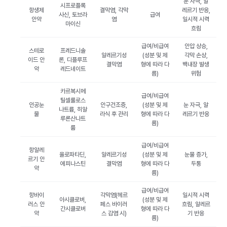
눈 자극, 알
시프로플록
항생제
결막염, 각막
레르기 반응,
사신, 토브라
급여
안약
염
일시적 시력
마이신
흐림
급여/비급여
안압 상승,
스테로
프레드니솔
알레르기성
(성분 및 제
각막 손상,
이드 안
론, 디플루프
결막염
형에 따라 다
백내장 발생
약
레드네이트
름)
위험
카르복시메
급여/비급여
틸셀룰로스
인공눈
안구건조증,
(성분 및 제
눈 자극, 알
나트륨, 히알
물
라식 후 관리
형에 따라 다
레르기 반응
루론산나트
름)
륨
급여/비급여
항알레
올로파타딘,
알레르기성
(성분 및 제
눈물 증가,
르기 안
에피나스틴
결막염
형에 따라 다
두통
약
름)
급여/비급여
항바이
각막염(헤르
일시적 시력
아시클로버,
(성분 및 제
러스 안
페스 바이러
흐림, 알레르
간시클로버
형에 따라 다
약
스 감염 시)
기 반응
름)