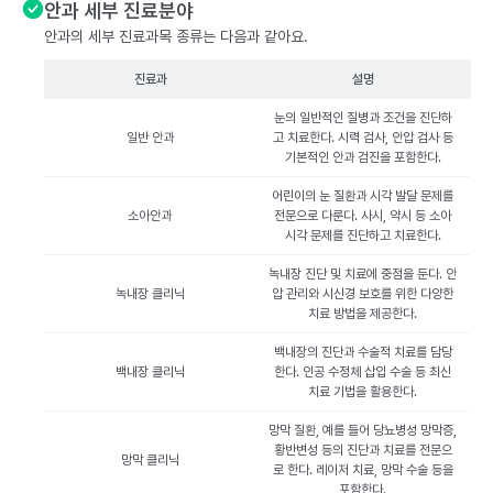
안과 세부 진료분야
안과의 세부 진료과목 종류는 다음과 같아요.
진료과
설명
눈의 일반적인 질병과 조건을 진단하
일반 안과
고 치료한다. 시력 검사, 안압 검사 등
기본적인 안과 검진을 포함한다.
어린이의 눈 질환과 시각 발달 문제를
소아안과
전문으로 다룬다. 사시, 약시 등 소아
시각 문제를 진단하고 치료한다.
녹내장 진단 및 치료에 중점을 둔다. 안
녹내장 클리닉
압 관리와 시신경 보호를 위한 다양한
치료 방법을 제공한다.
백내장의 진단과 수술적 치료를 담당
백내장 클리닉
한다. 인공 수정체 삽입 수술 등 최신
치료 기법을 활용한다.
망막 질환, 예를 들어 당뇨병성 망막증,
황반변성 등의 진단과 치료를 전문으
망막 클리닉
로 한다. 레이저 치료, 망막 수술 등을
포함한다.