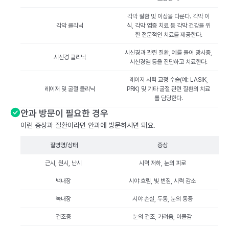
각막 질환 및 이상을 다룬다. 각막 이
각막 클리닉
식, 각막 염증 치료 등 각막 건강을 위
한 전문적인 치료를 제공한다.
시신경과 관련 질환, 예를 들어 광시증,
시신경 클리닉
시신경염 등을 진단하고 치료한다.
레이저 시력 교정 수술(예: LASIK,
레이저 및 굴절 클리닉
PRK) 및 기타 굴절 관련 질환의 치료
를 담당한다.
안과 방문이 필요한 경우
이런 증상과 질환이라면 안과에 방문하시면 돼요.
질병명/상태
증상
근시, 원시, 난시
시력 저하, 눈의 피로
백내장
시야 흐림, 빛 번짐, 시력 감소
녹내장
시야 손실, 두통, 눈의 통증
건조증
눈의 건조, 가려움, 이물감