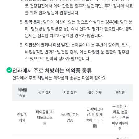
로 건강검진에서 이와 관련된 징후가 발견되면, 추가 검사와 치료
를 위해 안과 방문이 권장됩니다.
망막 문제
: 망막에 이상이 있는 것으로 의심되는 경우(예: 망막 분
리, 당뇨병성 망막병증 등), 즉시 안과적 평가가 필요합니다. 망막
문제는 신속한 치료가 중요한 경우가 많습니다.
외관상의 변화나 이상 발견
: 눈꺼풀이나 눈 주변에 덩어리, 변색,
비정상적인 변화가 발견된 경우, 이는 다양한 눈 질환의 징후일
수 있으므로 안과적 평가가 필요합니다.
안과에서 주로 처방하는 의약품 종류
안과에서 주로 처방하는 의약품의 종류는 다음과 같아요.
의약품
성분 예시
치료 질환
급여 여부
부작용
종류
눈 충혈, 가
급여/비급여
타이몰롤, 라
려움, 눈물
안압 강
녹내장, 고안
(성분 및 제
타노프로스
증가, 눈꺼풀
하제
압증
형에 따라 다
트
피부 어두워
름)
짐