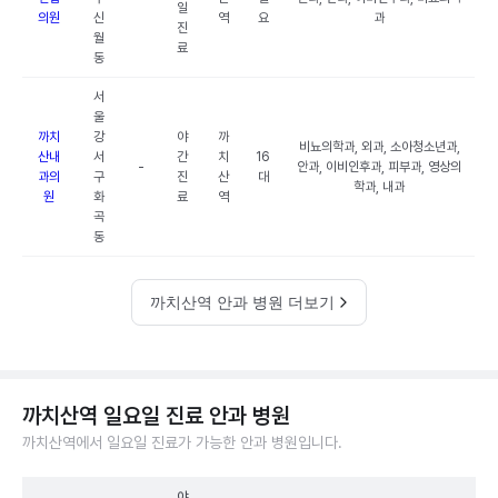
일
의원
신
역
요
과
진
월
료
동
서
울
까치
강
야
까
비뇨의학과, 외과, 소아청소년과,
산내
서
간
치
16
-
안과, 이비인후과, 피부과, 영상의
과의
구
진
산
대
학과, 내과
원
화
료
역
곡
동
까치산역 안과 병원 더보기
까치산역 일요일 진료 안과 병원
까치산역에서 일요일 진료가 가능한 안과 병원입니다.
야