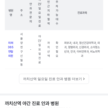
인
주
안
간/
근
차
과
일
병원
주
지
가
전
요
진료과목
명
소
하
능
문
일
철
대
의
진
역
수
료
서
야
울
간/
미래
양
까
확
피부과, 내과, 정신건강의학과, 외
일
365
천
치
인
과, 정형외과, 신경외과, 소아청소
-
요
연합
구
산
필
년과, 안과, 이비인후과, 비뇨의학
일
의원
신
역
요
과
진
월
료
동
까치산역 일요일 진료 안과 병원 더보기
까치산역 야간 진료 안과 병원