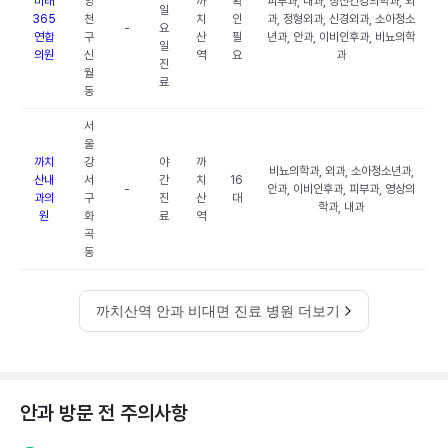
미래
양
까
확
피부과, 내과, 정신건강의학과, 외
일
365
천
치
인
과, 정형외과, 신경외과, 소아청소
-
요
연합
구
산
필
년과, 안과, 이비인후과, 비뇨의학
일
의원
신
역
요
과
진
월
료
동
서
울
까치
강
야
까
비뇨의학과, 외과, 소아청소년과,
산내
서
간
치
16
-
안과, 이비인후과, 피부과, 영상의
과의
구
진
산
대
학과, 내과
원
화
료
역
곡
동
까치산역 안과 비대면 진료 병원 더보기
안과 방문 전 주의사항