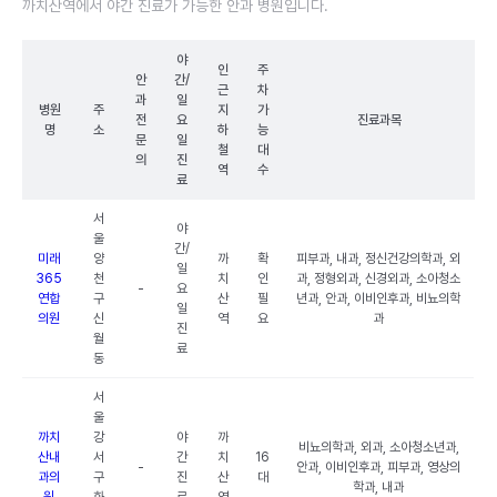
까치산역에서 야간 진료가 가능한 안과 병원입니다.
야
인
주
안
간/
근
차
과
일
병원
주
지
가
전
요
진료과목
명
소
하
능
문
일
철
대
의
진
역
수
료
서
야
울
간/
미래
양
까
확
피부과, 내과, 정신건강의학과, 외
일
365
천
치
인
과, 정형외과, 신경외과, 소아청소
-
요
연합
구
산
필
년과, 안과, 이비인후과, 비뇨의학
일
의원
신
역
요
과
진
월
료
동
서
울
까치
강
야
까
비뇨의학과, 외과, 소아청소년과,
산내
서
간
치
16
-
안과, 이비인후과, 피부과, 영상의
과의
구
진
산
대
학과, 내과