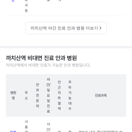
원
화
료
역
곡
동
까치산역 야간 진료 안과 병원 더보기
까치산역 비대면 진료 안과 병원
까치산역에서 비대면 진료가 가능한 안과 병원입니다.
야
인
주
안
간/
근
차
과
일
병원
주
지
가
전
요
진료과목
명
소
하
능
문
일
철
대
의
진
역
수
료
서
야
울
간/