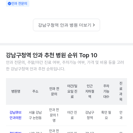
안과 전문의
강남구청역 안과 병원 더보기
강남구청역 안과 추천 병원 순위 Top 10
안과 전문의, 주말/야간 진료 여부, 주차가능 여부, 가격 및 비용 등을 고려
한 강남구청역 안과 추천 순위입니다.
진
야간/일
인근
주차
안과 전
료
병원명
주소
요일 진
지하철
가능
문의
과
료
역
대수
목
안과 전
강남큐브
서울 강남
야간 진
강남구
확인 필
안
문의 1
안과의원
구 논현동
료
청역
요
과
명
안과 전