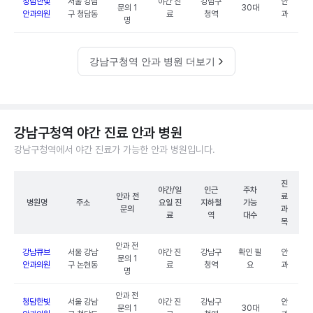
청담한빛
서울 강남
야간 진
강남구
안
문의 1
30대
안과의원
구 청담동
료
청역
과
명
강남구청역 안과 병원 더보기
강남구청역 야간 진료 안과 병원
강남구청역에서 야간 진료가 가능한 안과 병원입니다.
진
야간/일
인근
주차
안과 전
료
병원명
주소
요일 진
지하철
가능
문의
과
료
역
대수
목
안과 전
강남큐브
서울 강남
야간 진
강남구
확인 필
안
문의 1
안과의원
구 논현동
료
청역
요
과
명
안과 전
청담한빛
서울 강남
야간 진
강남구
안
문의 1
30대