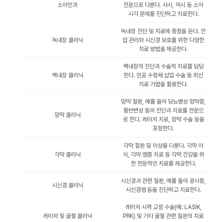
소아안과
전문으로 다룬다. 사시, 약시 등 소아
시각 문제를 진단하고 치료한다.
녹내장 진단 및 치료에 중점을 둔다. 안
녹내장 클리닉
압 관리와 시신경 보호를 위한 다양한
치료 방법을 제공한다.
백내장의 진단과 수술적 치료를 담당
백내장 클리닉
한다. 인공 수정체 삽입 수술 등 최신
치료 기법을 활용한다.
망막 질환, 예를 들어 당뇨병성 망막증,
황반변성 등의 진단과 치료를 전문으
망막 클리닉
로 한다. 레이저 치료, 망막 수술 등을
포함한다.
각막 질환 및 이상을 다룬다. 각막 이
각막 클리닉
식, 각막 염증 치료 등 각막 건강을 위
한 전문적인 치료를 제공한다.
시신경과 관련 질환, 예를 들어 광시증,
시신경 클리닉
시신경염 등을 진단하고 치료한다.
레이저 시력 교정 수술(예: LASIK,
레이저 및 굴절 클리닉
PRK) 및 기타 굴절 관련 질환의 치료