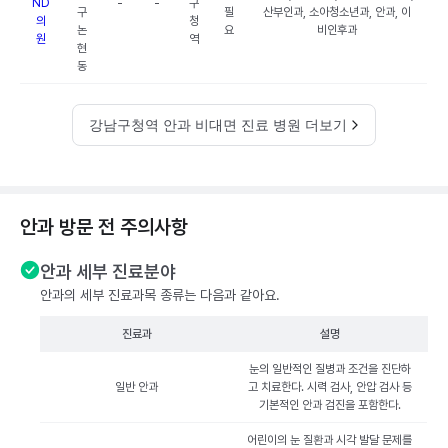
ND
-
-
구
구
필
산부인과, 소아청소년과, 안과, 이
의
청
논
요
비인후과
원
역
현
동
강남구청역 안과 비대면 진료 병원 더보기
안과 방문 전 주의사항
안과 세부 진료분야
안과의 세부 진료과목 종류는 다음과 같아요.
진료과
설명
눈의 일반적인 질병과 조건을 진단하
일반 안과
고 치료한다. 시력 검사, 안압 검사 등
기본적인 안과 검진을 포함한다.
어린이의 눈 질환과 시각 발달 문제를