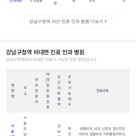
안과의원
구 청담동
료
청역
과
명
강남구청역 야간 진료 안과 병원 더보기
강남구청역 비대면 진료 안과 병원
강남구청역에서 비대면 진료가 가능한 안과 병원입니다.
야
인
주
안
간/
근
차
병
과
일
주
지
가
원
전
요
진료과목
소
하
능
명
문
일
철
대
의
진
역
수
료
서
울
서
강
강
확
성형외과, 내과, 신경과, 정신건강
울
남
남
인
의학과, 정형외과, 마취통증의학과,