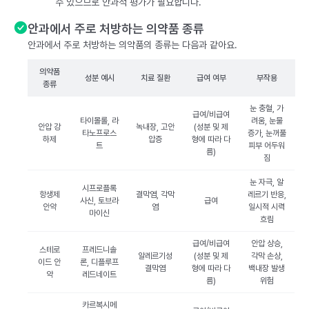
수 있으므로 안과적 평가가 필요합니다.
안과에서 주로 처방하는 의약품 종류
안과에서 주로 처방하는 의약품의 종류는 다음과 같아요.
의약품
성분 예시
치료 질환
급여 여부
부작용
종류
눈 충혈, 가
급여/비급여
타이몰롤, 라
려움, 눈물
안압 강
녹내장, 고안
(성분 및 제
타노프로스
증가, 눈꺼풀
하제
압증
형에 따라 다
트
피부 어두워
름)
짐
눈 자극, 알
시프로플록
항생제
결막염, 각막
레르기 반응,
사신, 토브라
급여
안약
염
일시적 시력
마이신
흐림
급여/비급여
안압 상승,
스테로
프레드니솔
알레르기성
(성분 및 제
각막 손상,
이드 안
론, 디플루프
결막염
형에 따라 다
백내장 발생
약
레드네이트
름)
위험
카르복시메