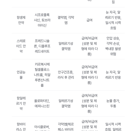
짐
눈 자극, 알
시프로플록
항생제
결막염, 각막
레르기 반응,
사신, 토브라
급여
안약
염
일시적 시력
마이신
흐림
급여/비급여
안압 상승,
스테로
프레드니솔
알레르기성
(성분 및 제
각막 손상,
이드 안
론, 디플루프
결막염
형에 따라 다
백내장 발생
약
레드네이트
름)
위험
카르복시메
급여/비급여
틸셀룰로스
인공눈
안구건조증,
(성분 및 제
눈 자극, 알
나트륨, 히알
물
라식 후 관리
형에 따라 다
레르기 반응
루론산나트
름)
륨
급여/비급여
항알레
올로파타딘,
알레르기성
(성분 및 제
눈물 증가,
르기 안
에피나스틴
결막염
형에 따라 다
두통
약
름)
급여/비급여
항바이
각막염(헤르
일시적 시력
아시클로버,
(성분 및 제
러스 안
페스 바이러
흐림, 알레르