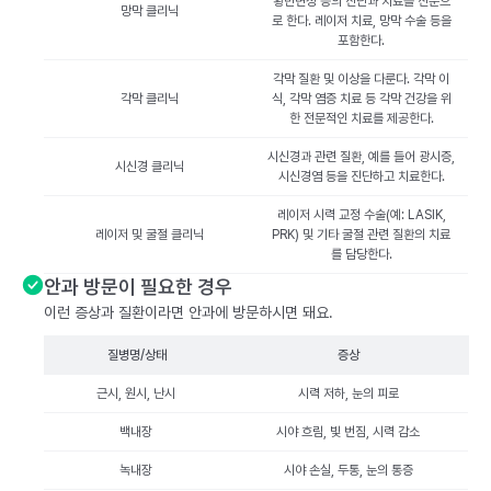
황반변성 등의 진단과 치료를 전문으
망막 클리닉
로 한다. 레이저 치료, 망막 수술 등을
포함한다.
각막 질환 및 이상을 다룬다. 각막 이
각막 클리닉
식, 각막 염증 치료 등 각막 건강을 위
한 전문적인 치료를 제공한다.
시신경과 관련 질환, 예를 들어 광시증,
시신경 클리닉
시신경염 등을 진단하고 치료한다.
레이저 시력 교정 수술(예: LASIK,
레이저 및 굴절 클리닉
PRK) 및 기타 굴절 관련 질환의 치료
를 담당한다.
안과 방문이 필요한 경우
이런 증상과 질환이라면 안과에 방문하시면 돼요.
질병명/상태
증상
근시, 원시, 난시
시력 저하, 눈의 피로
백내장
시야 흐림, 빛 번짐, 시력 감소
녹내장
시야 손실, 두통, 눈의 통증