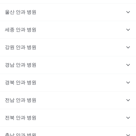
울산
안과
병원
세종
안과
병원
강원
안과
병원
경남
안과
병원
경북
안과
병원
전남
안과
병원
전북
안과
병원
충남
대기없이 진료를 받고 싶으신가요?
안과
병원