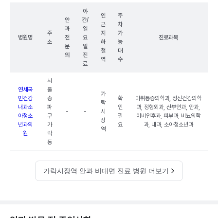
야
인
주
안
간/
근
차
과
일
주
지
가
병원명
전
요
진료과목
소
하
능
문
일
철
대
의
진
역
수
료
서
연세국
울
가
민건강
송
확
마취통증의학과, 정신건강의학
락
내과소
파
인
과, 정형외과, 산부인과, 안과,
-
-
시
아청소
구
필
이비인후과, 피부과, 비뇨의학
장
년과의
가
요
과, 내과, 소아청소년과
역
원
락
동
가락시장역 안과 비대면 진료 병원 더보기