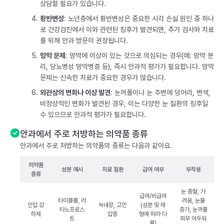
상담할 필요가 있습니다.
황반변성
: 노년층에서 황반변성은 중요한 시각 손실 원인 중 하나
로 건강검진에서 이와 관련된 징후가 발견되면, 추가 검사와 치료
를 위해 안과 방문이 권장됩니다.
망막 문제
: 망막에 이상이 있는 것으로 의심되는 경우(예: 망막 분
리, 당뇨병성 망막병증 등), 즉시 안과적 평가가 필요합니다. 망막
문제는 신속한 치료가 중요한 경우가 많습니다.
외관상의 변화나 이상 발견
: 눈꺼풀이나 눈 주변에 덩어리, 변색,
비정상적인 변화가 발견된 경우, 이는 다양한 눈 질환의 징후일
수 있으므로 안과적 평가가 필요합니다.
안과에서 주로 처방하는 의약품 종류
안과에서 주로 처방하는 의약품의 종류는 다음과 같아요.
의약품
성분 예시
치료 질환
급여 여부
부작용
종류
눈 충혈, 가
급여/비급여
타이몰롤, 라
려움, 눈물
안압 강
녹내장, 고안
(성분 및 제
타노프로스
증가, 눈꺼풀
하제
압증
형에 따라 다
트
피부 어두워
름)