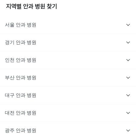
지역별
안과
병원 찾기
서울
안과
병원
경기
안과
병원
인천
안과
병원
부산
안과
병원
대구
안과
병원
대전
안과
병원
광주
안과
병원