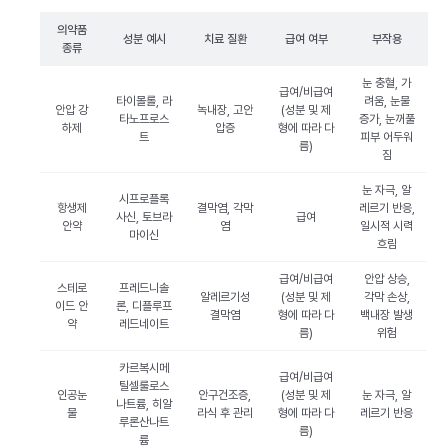
의약품
성분 예시
치료 질환
급여 여부
부작용
종류
눈 충혈, 가
급여/비급여
타이몰롤, 라
려움, 눈물
안압 강
녹내장, 고안
(성분 및 제
타노프로스
증가, 눈꺼풀
하제
압증
형에 따라 다
트
피부 어두워
름)
짐
눈 자극, 알
시프로플록
항생제
결막염, 각막
레르기 반응,
사신, 토브라
급여
안약
염
일시적 시력
마이신
흐림
급여/비급여
안압 상승,
스테로
프레드니솔
알레르기성
(성분 및 제
각막 손상,
이드 안
론, 디플루프
결막염
형에 따라 다
백내장 발생
약
레드네이트
름)
위험
카르복시메
급여/비급여
틸셀룰로스
인공눈
안구건조증,
(성분 및 제
눈 자극, 알
나트륨, 히알
물
라식 후 관리
형에 따라 다
레르기 반응
루론산나트
름)
륨