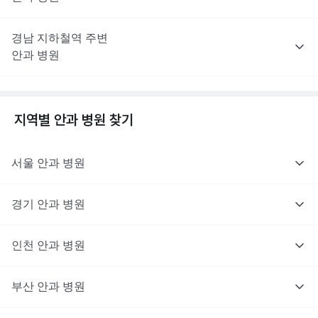
경남
지하철역 주변
안과
병원
지역별
안과
병원 찾기
서울
안과
병원
경기
안과
병원
인천
안과
병원
부산
안과
병원