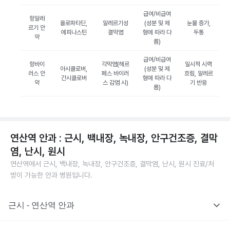
급여/비급여
항알레
올로파타딘,
알레르기성
(성분 및 제
눈물 증가,
르기 안
에피나스틴
결막염
형에 따라 다
두통
약
름)
급여/비급여
항바이
각막염(헤르
일시적 시력
아시클로버,
(성분 및 제
러스 안
페스 바이러
흐림, 알레르
간시클로버
형에 따라 다
약
스 감염 시)
기 반응
름)
연산역 안과 : 근시, 백내장, 녹내장, 안구건조증, 결막
염, 난시, 원시
연산역에서 근시, 백내장, 녹내장, 안구건조증, 결막염, 난시, 원시 진료/처
방이 가능한 안과 병원입니다.
근시 - 연산역 안과