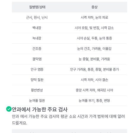
질병명/상태
증상
근시, 원시, 난시
시력 저하, 눈의 피로
백내장
시야 흐림, 빛 번짐, 시력 감소
녹내장
시야 손실, 두통, 눈의 통증
건조증
눈의 건조, 가려움, 이물감
결막염
눈 충혈, 분비물, 가려움
안구 염증
안구 가려움, 통증, 충혈, 분비물 증가
망막 질환
시력 저하, 시야 결손
황반변성
중앙 시력 저하, 왜곡된 시야
눈꺼풀 질환
눈꺼풀 부기, 통증, 변형
안과에서 가능한 주요 검사
안과 에서 가능한 주요 검사의 평균 소요 시간과 가격 범위에 대해 알려
드릴게요.