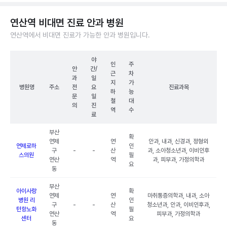
연산역 비대면 진료 안과 병원
연산역에서 비대면 진료가 가능한 안과 병원입니다.
야
인
주
안
간/
근
차
과
일
지
가
병원명
주소
전
요
진료과목
하
능
문
일
철
대
의
진
역
수
료
부산
확
연제
연
안과, 내과, 신경과, 정형외
연제로하
인
구
-
-
산
과, 소아청소년과, 이비인후
스의원
필
연산
역
과, 피부과, 가정의학과
요
동
부산
아이사랑
확
연제
연
마취통증의학과, 내과, 소아
병원 리
인
구
-
-
산
청소년과, 안과, 이비인후과,
턴항노화
필
연산
역
피부과, 가정의학과
센터
요
동