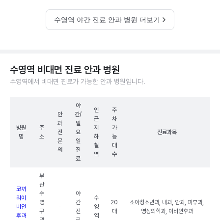
수영역 야간 진료 안과 병원 더보기
수영역 비대면 진료 안과 병원
수영역에서 비대면 진료가 가능한 안과 병원입니다.
야
인
주
안
간/
근
차
과
일
병원
주
지
가
전
요
진료과목
명
소
하
능
문
일
철
대
의
진
역
수
료
부
산
코끼
수
야
리이
수
영
간
20
소아청소년과, 내과, 안과, 피부과,
비인
-
영
구
진
대
영상의학과, 이비인후과
후과
역