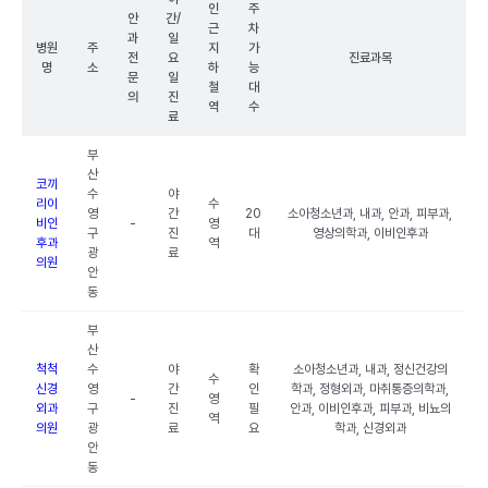
인
주
안
간/
근
차
과
일
병원
주
지
가
전
요
진료과목
명
소
하
능
문
일
철
대
의
진
역
수
료
부
산
코끼
수
야
리이
수
영
간
20
소아청소년과, 내과, 안과, 피부과,
비인
-
영
구
진
대
영상의학과, 이비인후과
후과
역
광
료
의원
안
동
부
산
척척
수
야
확
소아청소년과, 내과, 정신건강의
수
신경
영
간
인
학과, 정형외과, 마취통증의학과,
-
영
외과
구
진
필
안과, 이비인후과, 피부과, 비뇨의
역
의원
광
료
요
학과, 신경외과
안
동