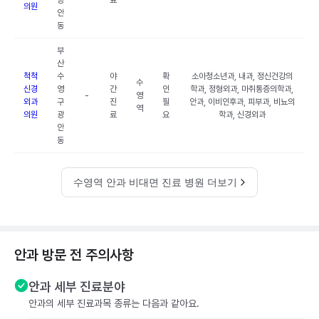
광
료
의원
안
동
부
산
척척
수
야
확
소아청소년과, 내과, 정신건강의
수
신경
영
간
인
학과, 정형외과, 마취통증의학과,
-
영
외과
구
진
필
안과, 이비인후과, 피부과, 비뇨의
역
의원
광
료
요
학과, 신경외과
안
동
수영역 안과 비대면 진료 병원 더보기
안과 방문 전 주의사항
안과 세부 진료분야
안과의 세부 진료과목 종류는 다음과 같아요.