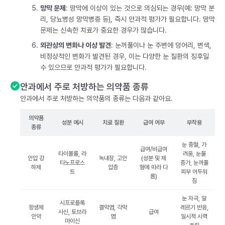
망막 문제
: 망막에 이상이 있는 것으로 의심되는 경우(예: 망막 분
리, 당뇨병성 망막병증 등), 즉시 안과적 평가가 필요합니다. 망막
문제는 신속한 치료가 중요한 경우가 많습니다.
외관상의 변화나 이상 발견
: 눈꺼풀이나 눈 주변에 덩어리, 변색,
비정상적인 변화가 발견된 경우, 이는 다양한 눈 질환의 징후일
수 있으므로 안과적 평가가 필요합니다.
안과에서 주로 처방하는 의약품 종류
안과에서 주로 처방하는 의약품의 종류는 다음과 같아요.
의약품
성분 예시
치료 질환
급여 여부
부작용
종류
눈 충혈, 가
급여/비급여
타이몰롤, 라
려움, 눈물
안압 강
녹내장, 고안
(성분 및 제
타노프로스
증가, 눈꺼풀
하제
압증
형에 따라 다
트
피부 어두워
름)
짐
눈 자극, 알
시프로플록
항생제
결막염, 각막
레르기 반응,
사신, 토브라
급여
안약
염
일시적 시력
마이신