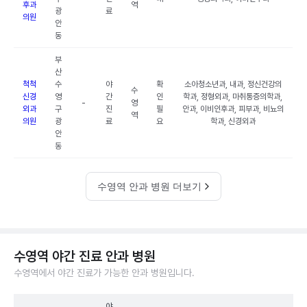
후과
역
광
료
의원
안
동
부
산
척척
수
야
확
소아청소년과, 내과, 정신건강의
수
신경
영
간
인
학과, 정형외과, 마취통증의학과,
-
영
외과
구
진
필
안과, 이비인후과, 피부과, 비뇨의
역
의원
광
료
요
학과, 신경외과
안
동
수영역 안과 병원 더보기
수영역 야간 진료 안과 병원
수영역에서 야간 진료가 가능한 안과 병원입니다.
야