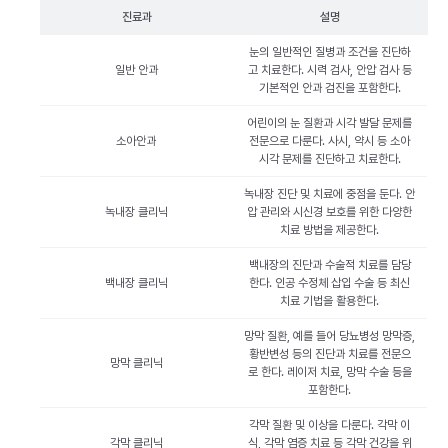
진료과
설명
눈의 일반적인 질병과 조건을 진단하
일반 안과
고 치료한다. 시력 검사, 안압 검사 등
기본적인 안과 검진을 포함한다.
어린이의 눈 질환과 시각 발달 문제를
소아안과
전문으로 다룬다. 사시, 약시 등 소아
시각 문제를 진단하고 치료한다.
녹내장 진단 및 치료에 중점을 둔다. 안
녹내장 클리닉
압 관리와 시신경 보호를 위한 다양한
치료 방법을 제공한다.
백내장의 진단과 수술적 치료를 담당
백내장 클리닉
한다. 인공 수정체 삽입 수술 등 최신
치료 기법을 활용한다.
망막 질환, 예를 들어 당뇨병성 망막증,
황반변성 등의 진단과 치료를 전문으
망막 클리닉
로 한다. 레이저 치료, 망막 수술 등을
포함한다.
각막 질환 및 이상을 다룬다. 각막 이
각막 클리닉
식, 각막 염증 치료 등 각막 건강을 위