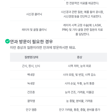
한 전문적인 치료를 제공한다.
시신경과 관련 질환, 예를 들어 광시증,
시신경 클리닉
시신경염 등을 진단하고 치료한다.
레이저 시력 교정 수술(예: LASIK,
레이저 및 굴절 클리닉
PRK) 및 기타 굴절 관련 질환의 치료
를 담당한다.
안과 방문이 필요한 경우
이런 증상과 질환이라면 안과에 방문하시면 돼요.
질병명/상태
증상
근시, 원시, 난시
시력 저하, 눈의 피로
백내장
시야 흐림, 빛 번짐, 시력 감소
녹내장
시야 손실, 두통, 눈의 통증
건조증
눈의 건조, 가려움, 이물감
결막염
눈 충혈, 분비물, 가려움
안구 염증
안구 가려움, 통증, 충혈, 분비물 증가