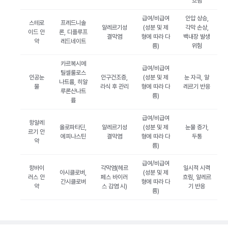
흐림
급여/비급여
안압 상승,
스테로
프레드니솔
알레르기성
(성분 및 제
각막 손상,
이드 안
론, 디플루프
결막염
형에 따라 다
백내장 발생
약
레드네이트
름)
위험
카르복시메
급여/비급여
틸셀룰로스
인공눈
안구건조증,
(성분 및 제
눈 자극, 알
나트륨, 히알
물
라식 후 관리
형에 따라 다
레르기 반응
루론산나트
름)
륨
급여/비급여
항알레
올로파타딘,
알레르기성
(성분 및 제
눈물 증가,
르기 안
에피나스틴
결막염
형에 따라 다
두통
약
름)
급여/비급여
항바이
각막염(헤르
일시적 시력
아시클로버,
(성분 및 제
러스 안
페스 바이러
흐림, 알레르
간시클로버
형에 따라 다
약
스 감염 시)
기 반응
름)