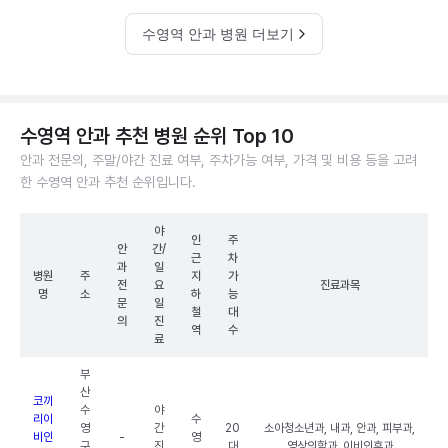
수영역 안과 병원 더보기
수영역 안과 추천 병원 순위 Top 10
안과 전문의, 주말/야간 진료 여부, 주차가능 여부, 가격 및 비용 등을 고려
한 수영역 안과 추천 순위입니다.
야
인
주
안
간/
근
차
과
일
병원
주
지
가
전
요
진료과목
명
소
하
능
문
일
철
대
의
진
역
수
료
부
산
코끼
수
야
리이
수
영
간
20
소아청소년과, 내과, 안과, 피부과,
비인
-
영
구
진
대
영상의학과, 이비인후과