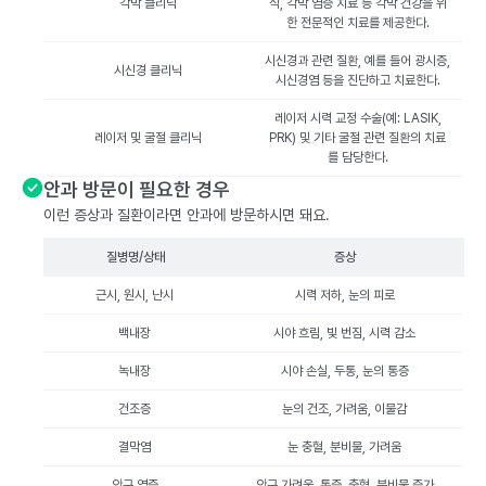
각막 클리닉
식, 각막 염증 치료 등 각막 건강을 위
한 전문적인 치료를 제공한다.
시신경과 관련 질환, 예를 들어 광시증,
시신경 클리닉
시신경염 등을 진단하고 치료한다.
레이저 시력 교정 수술(예: LASIK,
레이저 및 굴절 클리닉
PRK) 및 기타 굴절 관련 질환의 치료
를 담당한다.
안과 방문이 필요한 경우
이런 증상과 질환이라면 안과에 방문하시면 돼요.
질병명/상태
증상
근시, 원시, 난시
시력 저하, 눈의 피로
백내장
시야 흐림, 빛 번짐, 시력 감소
녹내장
시야 손실, 두통, 눈의 통증
건조증
눈의 건조, 가려움, 이물감
결막염
눈 충혈, 분비물, 가려움
안구 염증
안구 가려움, 통증, 충혈, 분비물 증가