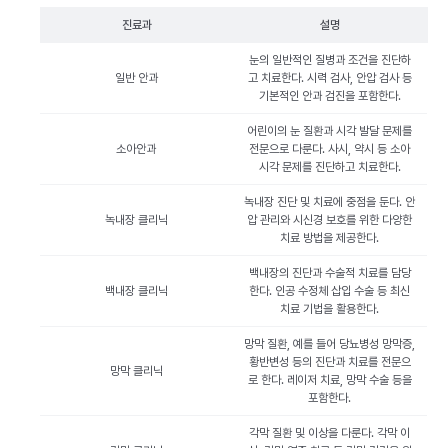
진료과
설명
눈의 일반적인 질병과 조건을 진단하
일반 안과
고 치료한다. 시력 검사, 안압 검사 등
기본적인 안과 검진을 포함한다.
어린이의 눈 질환과 시각 발달 문제를
소아안과
전문으로 다룬다. 사시, 약시 등 소아
시각 문제를 진단하고 치료한다.
녹내장 진단 및 치료에 중점을 둔다. 안
녹내장 클리닉
압 관리와 시신경 보호를 위한 다양한
치료 방법을 제공한다.
백내장의 진단과 수술적 치료를 담당
백내장 클리닉
한다. 인공 수정체 삽입 수술 등 최신
치료 기법을 활용한다.
망막 질환, 예를 들어 당뇨병성 망막증,
황반변성 등의 진단과 치료를 전문으
망막 클리닉
로 한다. 레이저 치료, 망막 수술 등을
포함한다.
각막 질환 및 이상을 다룬다. 각막 이