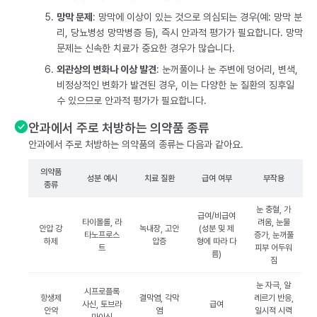
망막 문제
: 망막에 이상이 있는 것으로 의심되는 경우(예: 망막 분
리, 당뇨병성 망막병증 등), 즉시 안과적 평가가 필요합니다. 망막
문제는 신속한 치료가 중요한 경우가 많습니다.
외관상의 변화나 이상 발견
: 눈꺼풀이나 눈 주변에 덩어리, 변색,
비정상적인 변화가 발견된 경우, 이는 다양한 눈 질환의 징후일
수 있으므로 안과적 평가가 필요합니다.
안과에서 주로 처방하는 의약품 종류
안과에서 주로 처방하는 의약품의 종류는 다음과 같아요.
의약품
성분 예시
치료 질환
급여 여부
부작용
종류
눈 충혈, 가
급여/비급여
타이몰롤, 라
려움, 눈물
안압 강
녹내장, 고안
(성분 및 제
타노프로스
증가, 눈꺼풀
하제
압증
형에 따라 다
트
피부 어두워
름)
짐
눈 자극, 알
시프로플록
항생제
결막염, 각막
레르기 반응,
사신, 토브라
급여
안약
염
일시적 시력