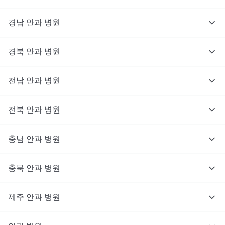
경남
안과
병원
경북
안과
병원
전남
안과
병원
전북
안과
병원
충남
안과
병원
충북
대기없이 진료를 받고 싶으신가요?
안과
병원
지금 비대면 진료를 받아보세요!
제주
안과
병원