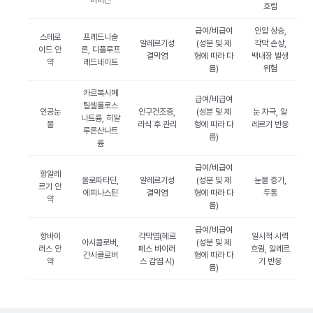
마이신
흐림
급여/비급여
안압 상승,
스테로
프레드니솔
알레르기성
(성분 및 제
각막 손상,
이드 안
론, 디플루프
결막염
형에 따라 다
백내장 발생
약
레드네이트
름)
위험
카르복시메
급여/비급여
틸셀룰로스
인공눈
안구건조증,
(성분 및 제
눈 자극, 알
나트륨, 히알
물
라식 후 관리
형에 따라 다
레르기 반응
루론산나트
름)
륨
급여/비급여
항알레
올로파타딘,
알레르기성
(성분 및 제
눈물 증가,
르기 안
에피나스틴
결막염
형에 따라 다
두통
약
름)
급여/비급여
항바이
각막염(헤르
일시적 시력
아시클로버,
(성분 및 제
러스 안
페스 바이러
흐림, 알레르
간시클로버
형에 따라 다
약
스 감염 시)
기 반응
름)