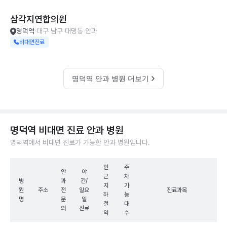
삼각지연합의원
명덕역
대구 남구 대명동
안과
비대면진료
명덕역 안과 병원 더보기
명덕역 비대면 진료 안과 병원
명덕역에서 비대면 진료가 가능한 안과 병원입니다.
인
주
안
야
근
차
병
과
간/
지
가
원
주소
전
일요
진료과목
하
능
명
문
일
철
대
의
진료
역
수