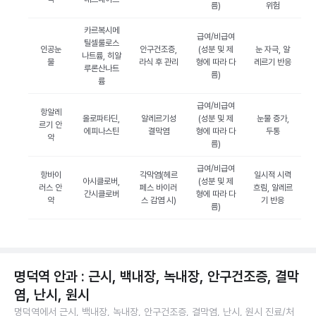
름)
위험
카르복시메
급여/비급여
틸셀룰로스
인공눈
안구건조증,
(성분 및 제
눈 자극, 알
나트륨, 히알
물
라식 후 관리
형에 따라 다
레르기 반응
루론산나트
름)
륨
급여/비급여
항알레
올로파타딘,
알레르기성
(성분 및 제
눈물 증가,
르기 안
에피나스틴
결막염
형에 따라 다
두통
약
름)
급여/비급여
항바이
각막염(헤르
일시적 시력
아시클로버,
(성분 및 제
러스 안
페스 바이러
흐림, 알레르
간시클로버
형에 따라 다
약
스 감염 시)
기 반응
름)
명덕역 안과 : 근시, 백내장, 녹내장, 안구건조증, 결막
염, 난시, 원시
명덕역에서 근시, 백내장, 녹내장, 안구건조증, 결막염, 난시, 원시 진료/처