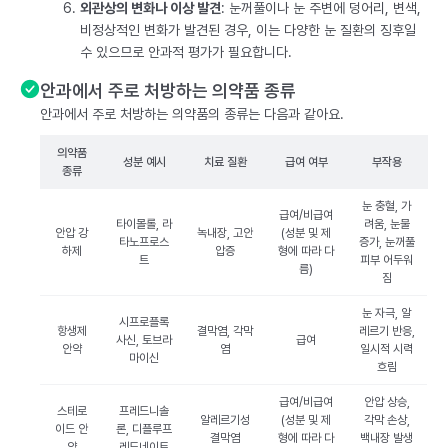
외관상의 변화나 이상 발견
: 눈꺼풀이나 눈 주변에 덩어리, 변색,
비정상적인 변화가 발견된 경우, 이는 다양한 눈 질환의 징후일
수 있으므로 안과적 평가가 필요합니다.
안과에서 주로 처방하는 의약품 종류
안과에서 주로 처방하는 의약품의 종류는 다음과 같아요.
의약품
성분 예시
치료 질환
급여 여부
부작용
종류
눈 충혈, 가
급여/비급여
타이몰롤, 라
려움, 눈물
안압 강
녹내장, 고안
(성분 및 제
타노프로스
증가, 눈꺼풀
하제
압증
형에 따라 다
트
피부 어두워
름)
짐
눈 자극, 알
시프로플록
항생제
결막염, 각막
레르기 반응,
사신, 토브라
급여
안약
염
일시적 시력
마이신
흐림
급여/비급여
안압 상승,
스테로
프레드니솔
알레르기성
(성분 및 제
각막 손상,
이드 안
론, 디플루프
결막염
형에 따라 다
백내장 발생
약
레드네이트