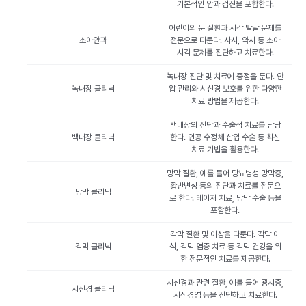
기본적인 안과 검진을 포함한다.
어린이의 눈 질환과 시각 발달 문제를
소아안과
전문으로 다룬다. 사시, 약시 등 소아
시각 문제를 진단하고 치료한다.
녹내장 진단 및 치료에 중점을 둔다. 안
녹내장 클리닉
압 관리와 시신경 보호를 위한 다양한
치료 방법을 제공한다.
백내장의 진단과 수술적 치료를 담당
백내장 클리닉
한다. 인공 수정체 삽입 수술 등 최신
치료 기법을 활용한다.
망막 질환, 예를 들어 당뇨병성 망막증,
황반변성 등의 진단과 치료를 전문으
망막 클리닉
로 한다. 레이저 치료, 망막 수술 등을
포함한다.
각막 질환 및 이상을 다룬다. 각막 이
각막 클리닉
식, 각막 염증 치료 등 각막 건강을 위
한 전문적인 치료를 제공한다.
시신경과 관련 질환, 예를 들어 광시증,
시신경 클리닉
시신경염 등을 진단하고 치료한다.