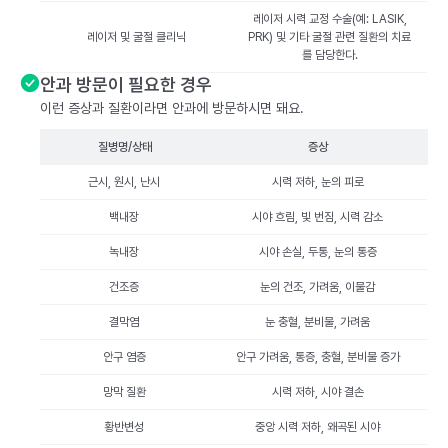
레이저 시력 교정 수술(예: LASIK,
레이저 및 굴절 클리닉
PRK) 및 기타 굴절 관련 질환의 치료
를 담당한다.
안과 방문이 필요한 경우
이런 증상과 질환이라면 안과에 방문하시면 돼요.
질병명/상태
증상
근시, 원시, 난시
시력 저하, 눈의 피로
백내장
시야 흐림, 빛 번짐, 시력 감소
녹내장
시야 손실, 두통, 눈의 통증
건조증
눈의 건조, 가려움, 이물감
결막염
눈 충혈, 분비물, 가려움
안구 염증
안구 가려움, 통증, 충혈, 분비물 증가
망막 질환
시력 저하, 시야 결손
황반변성
중앙 시력 저하, 왜곡된 시야