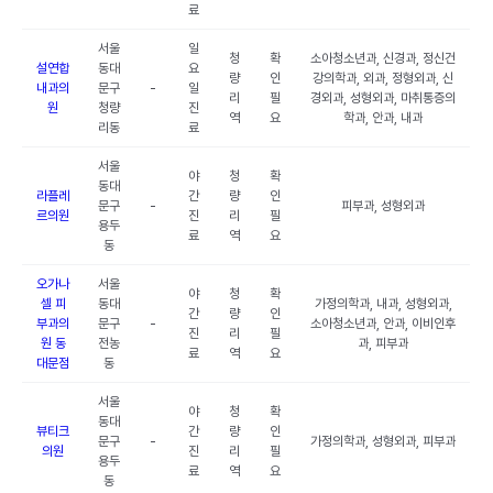
료
서울
일
청
확
소아청소년과, 신경과, 정신건
설연합
동대
요
량
인
강의학과, 외과, 정형외과, 신
내과의
문구
-
일
리
필
경외과, 성형외과, 마취통증의
원
청량
진
역
요
학과, 안과, 내과
리동
료
서울
야
청
확
동대
라플레
간
량
인
문구
-
피부과, 성형외과
르의원
진
리
필
용두
료
역
요
동
오가나
서울
야
청
확
셀 피
동대
가정의학과, 내과, 성형외과,
간
량
인
부과의
문구
-
소아청소년과, 안과, 이비인후
진
리
필
원 동
전농
과, 피부과
료
역
요
대문점
동
서울
야
청
확
동대
뷰티크
간
량
인
문구
-
가정의학과, 성형외과, 피부과
의원
진
리
필
용두
료
역
요
동