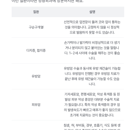
이런 질환이라면 성형외과에 방문하시면 돼요.
질환
설명
선천적으로 입천장이 뚫려 코와 입이 통하는
구순구개열
것을 의미합니다. 교정하지 않을 시 정상적
으로 발음하지 못할 수도 있습니다.
손가락이나 발가락이 비정상적으로 더 생기
거나 분리되지 않고 붙어있는 것을 말합니
다지증, 합지증
다. 1~2세 사이에 수술을 해주는 것이 좋습
니다.
유방암 수술과 동시에 유방 재건술이 가능합
니다. 유방암이 진행된 경우 유방암 치료가
유방암
끝난 후에 유방 재건술이 가능할 수도 있습
니다.
기저세포암, 편평세포암, 악성 흑색종 등 원
발성 피부 악성 종양은 대부분 수술적 치료
피부암
가 필요합니다. 특히 악성 흑색종의 경우 암
의 발생속도가 빠르고 예후가 좋지 않으므로
초기에 치료하는 것이 중요합니다.
침샘, 혀, 부비동, 경부, 호흡기, 식도 등에 생