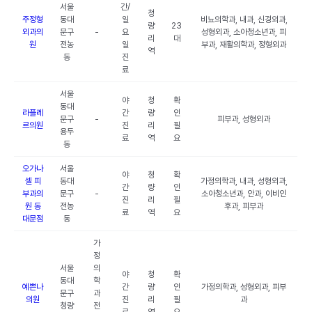
서울
간/
청
주정형
동대
일
비뇨의학과, 내과, 신경외과,
량
23
외과의
문구
-
요
성형외과, 소아청소년과, 피
리
대
원
전농
일
부과, 재활의학과, 정형외과
역
동
진
료
서울
야
청
확
동대
라플레
간
량
인
문구
-
피부과, 성형외과
르의원
진
리
필
용두
료
역
요
동
오가나
서울
야
청
확
셀 피
동대
가정의학과, 내과, 성형외과,
간
량
인
부과의
문구
-
소아청소년과, 안과, 이비인
진
리
필
원 동
전농
후과, 피부과
료
역
요
대문점
동
가
정
서울
의
야
청
확
동대
학
예쁜나
간
량
인
가정의학과, 성형외과, 피부
문구
과
의원
진
리
필
과
청량
전