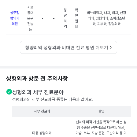
서울
청
확
성모정
동대
비뇨의학과, 내과, 외과, 신경
량
인
형외과
문구
-
-
외과, 성형외과, 소아청소년
리
필
의원
전농
과, 피부과, 정형외과
역
요
동
청량리역 성형외과 비대면 진료 병원 더보기
성형외과 방문 전 주의사항
성형외과 세부 진료분야
성형외과의 세부 진료과목 종류는 다음과 같아요.
세부 진료과
설명
신체의 미적 개선을 목적으로 하는 성
형 수술을 전반적으로 다룬다. 얼굴,
미용 성형외과
가슴, 복부, 지방 흡입, 모발이식 등 미