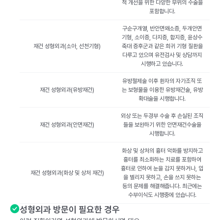
적 개선을 위한 다양한 부위의 수술을
포함합니다.
구순구개열, 반안면왜소증, 두개안면
기형, 소이증, 다지증, 합지증, 윤상수
재건 성형외과(소아, 선천기형)
축대 증후군과 같은 희귀 기형 질환을
다루고 있으며 유전검사 및 상담까지
시행하고 있습니다.
유방절제술 이후 환자의 자가조직 또
재건 성형외과(유방재건)
는 보형물을 이용한 유방재건술, 유방
확대술을 시행합니다.
외상 또는 두경부 수술 후 손실된 조직
재건 성형외과(안면재건)
들을 보완하기 위한 안면재건수술을
시행합니다.
화상 및 상처의 흉터 악화를 방지하고
흉터를 최소화하는 치료를 포함하여
흉터로 인하여 눈을 감지 못하거나, 입
재건 성형외과(화상 및 상처 재건)
을 벌리지 못하고, 손을 쓰지 못하는
등의 문제를 해결해줍니다. 최근에는
수부이식도 시행중에 있습니다.
성형외과 방문이 필요한 경우