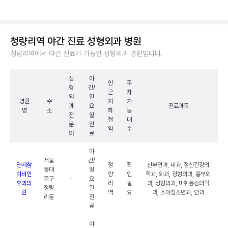
청량리역 야간 진료 성형외과 병원
청량리역에서 야간 진료가 가능한 성형외과 병원입니다.
성
야
인
주
형
간/
근
차
외
일
병원
주
지
가
과
요
진료과목
명
소
하
능
전
일
철
대
문
진
역
수
의
료
야
서울
간/
연세참
청
확
산부인과, 내과, 정신건강의
동대
일
이비인
량
인
학과, 외과, 정형외과, 흉부외
문구
-
요
후과의
리
필
과, 성형외과, 마취통증의학
청량
일
원
역
요
과, 소아청소년과, 안과
리동
진
료
야