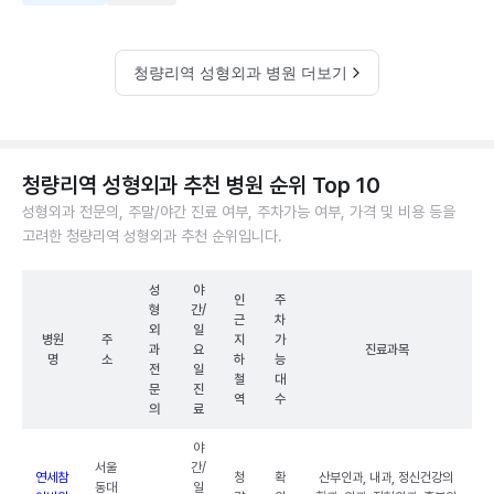
청량리역 성형외과 병원 더보기
청량리역 성형외과 추천 병원 순위 Top 10
성형외과 전문의, 주말/야간 진료 여부, 주차가능 여부, 가격 및 비용 등을
고려한 청량리역 성형외과 추천 순위입니다.
성
야
인
주
형
간/
근
차
외
일
병원
주
지
가
과
요
진료과목
명
소
하
능
전
일
철
대
문
진
역
수
의
료
야
서울
간/
연세참
청
확
산부인과, 내과, 정신건강의
동대
일