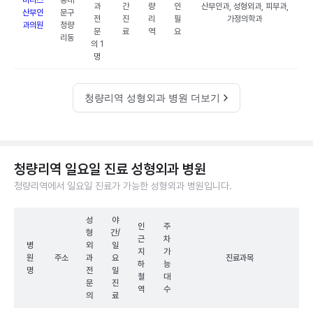
비너스
동대
과
간
량
인
산부인과, 성형외과, 피부과,
산부인
문구
전
진
리
필
가정의학과
과의원
청량
문
료
역
요
리동
의 1
명
청량리역 성형외과 병원 더보기
청량리역 일요일 진료 성형외과 병원
청량리역에서 일요일 진료가 가능한 성형외과 병원입니다.
성
야
인
주
형
간/
근
차
병
외
일
지
가
원
주소
과
요
진료과목
하
능
명
전
일
철
대
문
진
역
수
의
료