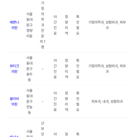
가
정
서울
의
야
청
확
동대
학
예쁜나
간
량
인
가정의학과, 성형외과, 피부
문구
과
의원
진
리
필
과
청량
전
료
역
요
리동
문
의 1
명
서울
야
청
확
동대
뷰티크
간
량
인
가정의학과, 성형외과, 피부
문구
-
의원
진
리
필
과
용두
료
역
요
동
서울
야
청
확
동대
블리비
간
량
인
문구
-
피부과, 내과, 성형외과
의원
진
리
필
전농
료
역
요
동
산
부
서울
인
야
청
확