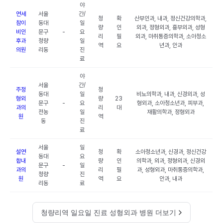
야
연세
서울
간/
청
확
산부인과, 내과, 정신건강의학과,
참이
동대
일
량
인
외과, 정형외과, 흉부외과, 성형
비인
문구
-
요
리
필
외과, 마취통증의학과, 소아청소
후과
청량
일
역
요
년과, 안과
의원
리동
진
료
야
서울
간/
주정
청
동대
일
비뇨의학과, 내과, 신경외과, 성
형외
량
23
문구
-
요
형외과, 소아청소년과, 피부과,
과의
리
대
전농
일
재활의학과, 정형외과
원
역
동
진
료
서울
일
설연
청
확
소아청소년과, 신경과, 정신건강
동대
요
합내
량
인
의학과, 외과, 정형외과, 신경외
문구
-
일
과의
리
필
과, 성형외과, 마취통증의학과,
청량
진
원
역
요
안과, 내과
리동
료
청량리역 일요일 진료 성형외과 병원 더보기