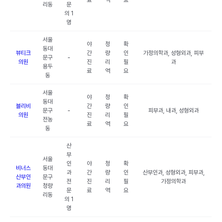
료
역
요
리동
문
의 1
명
서울
야
청
확
동대
뷰티크
간
량
인
가정의학과, 성형외과, 피부
문구
-
의원
진
리
필
과
용두
료
역
요
동
서울
야
청
확
동대
블리비
간
량
인
문구
-
피부과, 내과, 성형외과
의원
진
리
필
전농
료
역
요
동
산
부
서울
인
야
청
확
비너스
동대
과
간
량
인
산부인과, 성형외과, 피부과,
산부인
문구
전
진
리
필
가정의학과
과의원
청량
문
료
역
요
리동
의 1
명