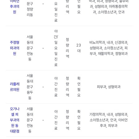
이비인
량
인
학과, 외과, 정형외과, 흉부외
문구
-
요
후과의
리
필
과, 성형외과, 마취통증의학
청량
일
원
역
요
과, 소아청소년과, 안과
리동
진
료
야
서울
간/
청
주정형
동대
일
비뇨의학과, 내과, 신경외과,
량
23
외과의
문구
-
요
성형외과, 소아청소년과, 피
리
대
원
전농
일
부과, 재활의학과, 정형외과
역
동
진
료
서울
야
청
확
동대
라플레
간
량
인
문구
-
피부과, 성형외과
르의원
진
리
필
용두
료
역
요
동
오가나
서울
야
청
확
셀 피
동대
가정의학과, 내과, 성형외과,
간
량
인
부과의
문구
-
소아청소년과, 안과, 이비인
진
리
필
원 동
전농
후과, 피부과
료
역
요
대문점
동