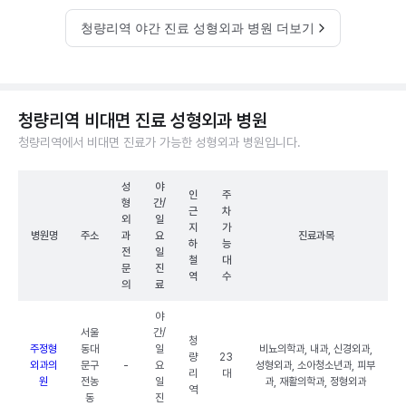
청량리역 야간 진료 성형외과 병원 더보기
청량리역 비대면 진료 성형외과 병원
청량리역에서 비대면 진료가 가능한 성형외과 병원입니다.
성
야
인
주
형
간/
근
차
외
일
지
가
병원명
주소
과
요
진료과목
하
능
전
일
철
대
문
진
역
수
의
료
야
서울
간/
청
주정형
동대
일
비뇨의학과, 내과, 신경외과,
량
23
외과의
문구
-
요
성형외과, 소아청소년과, 피부
리
대
원
전농
일
과, 재활의학과, 정형외과
역
동
진