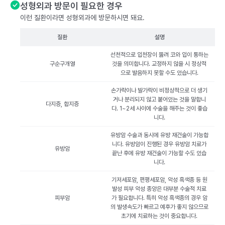
성형외과 방문이 필요한 경우
이런 질환이라면 성형외과에 방문하시면 돼요.
질환
설명
선천적으로 입천장이 뚫려 코와 입이 통하는
구순구개열
것을 의미합니다. 교정하지 않을 시 정상적
으로 발음하지 못할 수도 있습니다.
손가락이나 발가락이 비정상적으로 더 생기
거나 분리되지 않고 붙어있는 것을 말합니
다지증, 합지증
다. 1~2세 사이에 수술을 해주는 것이 좋습
니다.
유방암 수술과 동시에 유방 재건술이 가능합
니다. 유방암이 진행된 경우 유방암 치료가
유방암
끝난 후에 유방 재건술이 가능할 수도 있습
니다.
기저세포암, 편평세포암, 악성 흑색종 등 원
발성 피부 악성 종양은 대부분 수술적 치료
피부암
가 필요합니다. 특히 악성 흑색종의 경우 암
의 발생속도가 빠르고 예후가 좋지 않으므로
초기에 치료하는 것이 중요합니다.