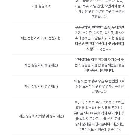
형 수술을 전반적으로 다룬다. 얼굴,
미용 성형외과
가슴, 복부, 지방 흡입, 모발이식 등 미
적 개선을 위한 다양한 부위의 수술을
포함합니다.
구순구개열, 반안면왜소증, 두개안면
기형, 소이증, 다지증, 합지증, 윤상수
재건 성형외과(소아, 선천기형)
축대 증후군과 같은 희귀 기형 질환을
다루고 있으며 유전검사 및 상담까지
시행하고 있습니다.
유방절제술 이후 환자의 자가조직 또
재건 성형외과(유방재건)
는 보형물을 이용한 유방재건술, 유방
확대술을 시행합니다.
외상 또는 두경부 수술 후 손실된 조직
재건 성형외과(안면재건)
들을 보완하기 위한 안면재건수술을
시행합니다.
화상 및 상처의 흉터 악화를 방지하고
흉터를 최소화하는 치료를 포함하여
흉터로 인하여 눈을 감지 못하거나, 입
재건 성형외과(화상 및 상처 재건)
을 벌리지 못하고, 손을 쓰지 못하는
등의 문제를 해결해줍니다. 최근에는
수부이식도 시행중에 있습니다.