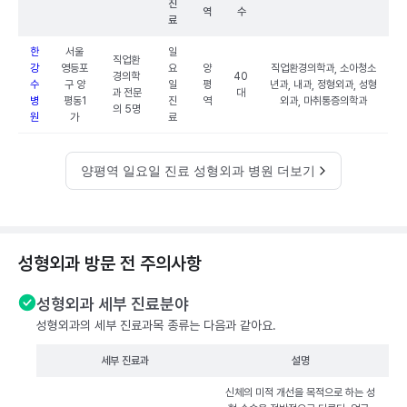
진
역
수
료
한
서울
일
직업환
강
영등포
요
양
직업환경의학과, 소아청소
경의학
40
수
구 양
일
평
년과, 내과, 정형외과, 성형
과 전문
대
병
평동1
진
역
외과, 마취통증의학과
의 5명
원
가
료
양평역 일요일 진료 성형외과 병원 더보기
성형외과 방문 전 주의사항
성형외과 세부 진료분야
성형외과의 세부 진료과목 종류는 다음과 같아요.
세부 진료과
설명
신체의 미적 개선을 목적으로 하는 성