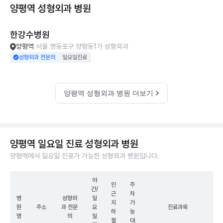
양평역 성형외과
병원
한강수병원
양평역
서울 영등포구 양평동1가
성형외과
성형외과 전문의
일요일진료
양평역 성형외과 병원 더보기
양평역 일요일 진료 성형외과 병원
양평역에서 일요일 진료가 가능한 성형외과 병원입니다.
야
인
주
간/
근
차
병
성형외
일
지
가
원
주소
과 전문
요
진료과목
하
능
명
의
일
철
대