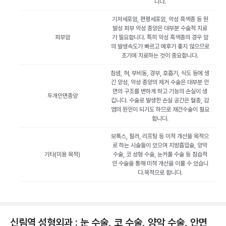
니다.
기저세포암, 편평세포암, 악성 흑색종 등 원
발성 피부 악성 종양은 대부분 수술적 치료
피부암
가 필요합니다. 특히 악성 흑색종의 경우 암
의 발생속도가 빠르고 예후가 좋지 않으므로
초기에 치료하는 것이 중요합니다.
침샘, 혀, 부비동, 경부, 호흡기, 식도 등에 생
긴 양성, 악성 종양의 제거 수술은 대부분 안
면의 구조를 변하게 하고 기능의 손실이 생
두개안면종양
깁니다. 수술로 발생한 손실 공간은 혈종, 감
염의 원인이 되기도 하므로 재건수술이 필요
합니다.
보톡스, 필러, 리프팅 등 미적 개선을 목적으
로 하는 시술들이 있으며 지방흡입술, 양악
기타(미용 목적)
수술, 코 성형 수술, 눈커풀 수술 등 침습적
인 수술을 통해 미적 개선을 이룰 수 있습니
다.목적으로 합니다.
신림역 성형외과 : 눈 수술, 코 수술, 양악 수술, 안면