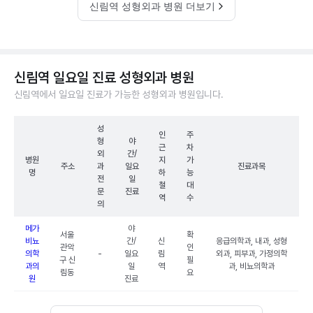
신림역 성형외과 병원 더보기
신림역 일요일 진료 성형외과 병원
신림역에서 일요일 진료가 가능한 성형외과 병원입니다.
성
인
주
형
야
근
차
외
간/
병원
지
가
주소
과
일요
진료과목
명
하
능
전
일
철
대
문
진료
역
수
의
메가
야
서울
확
비뇨
간/
신
응급의학과, 내과, 성형
관악
인
의학
-
일요
림
외과, 피부과, 가정의학
구 신
필
과의
일
역
과, 비뇨의학과
림동
요
원
진료