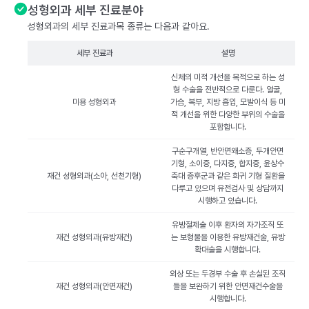
성형외과 세부 진료분야
성형외과의 세부 진료과목 종류는 다음과 같아요.
세부 진료과
설명
신체의 미적 개선을 목적으로 하는 성
형 수술을 전반적으로 다룬다. 얼굴,
미용 성형외과
가슴, 복부, 지방 흡입, 모발이식 등 미
적 개선을 위한 다양한 부위의 수술을
포함합니다.
구순구개열, 반안면왜소증, 두개안면
기형, 소이증, 다지증, 합지증, 윤상수
재건 성형외과(소아, 선천기형)
축대 증후군과 같은 희귀 기형 질환을
다루고 있으며 유전검사 및 상담까지
시행하고 있습니다.
유방절제술 이후 환자의 자가조직 또
재건 성형외과(유방재건)
는 보형물을 이용한 유방재건술, 유방
확대술을 시행합니다.
외상 또는 두경부 수술 후 손실된 조직
재건 성형외과(안면재건)
들을 보완하기 위한 안면재건수술을
시행합니다.