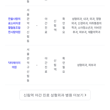
동
서
울
한울사랑의
관
야
확
성형외과, 내과, 외과, 정형
신
료소비자생
악
간
인
외과, 신경외과, 마취통증의
-
림
활협동조합
구
진
필
학과, 소아청소년과, 이비인
역
한사랑의원
신
료
요
후과, 피부과, 재활의학과
림
동
서
울
관
야
확
신
닥터제이미
악
간
인
-
림
성형외과, 피부과
의원
구
진
필
역
신
료
요
림
동
신림역 야간 진료 성형외과 병원 더보기