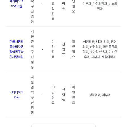
메가비뇨의
악
인
-
요
림
피부과, 가정의학과, 비뇨의
학과의원
구
필
일
역
학과
신
요
진
림
료
동
서
울
한울사랑의
관
야
확
성형외과, 내과, 외과, 정형
신
료소비자생
악
간
인
외과, 신경외과, 마취통증의
-
림
활협동조합
구
진
필
학과, 소아청소년과, 이비인
역
한사랑의원
신
료
요
후과, 피부과, 재활의학과
림
동
서
울
관
야
확
신
닥터제이미
악
간
인
-
림
성형외과, 피부과
의원
구
진
필
역
신
료
요
림
동