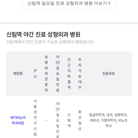
신림역 일요일 진료 성형외과 병원 더보기
신림역 야간 진료 성형외과 병원
신림역에서 야간 진료가 가능한 성형외과 병원입니다.
성
야
인
주
형
간/
근
차
외
일
주
지
가
병원명
과
요
진료과목
소
하
능
전
일
철
대
문
진
역
수
의
료
서
야
울
간/
관
확
일
신
응급의학과, 내과, 성형외과,
메가비뇨의
악
인
-
요
림
피부과, 가정의학과, 비뇨의
학과의원
구
필
일
역
학과
신
요
진
림
료