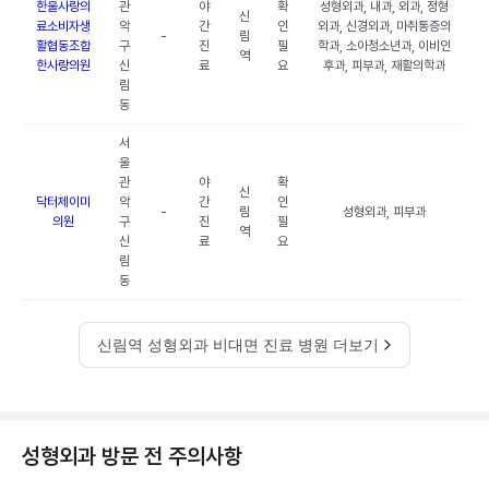
한울사랑의
관
야
확
성형외과, 내과, 외과, 정형
신
료소비자생
악
간
인
외과, 신경외과, 마취통증의
-
림
활협동조합
구
진
필
학과, 소아청소년과, 이비인
역
한사랑의원
신
료
요
후과, 피부과, 재활의학과
림
동
서
울
관
야
확
신
닥터제이미
악
간
인
-
림
성형외과, 피부과
의원
구
진
필
역
신
료
요
림
동
신림역 성형외과 비대면 진료 병원 더보기
성형외과 방문 전 주의사항