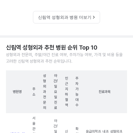
신림역 성형외과 병원 더보기
신림역 성형외과 추천 병원 순위 Top 10
성형외과 전문의, 주말/야간 진료 여부, 주차가능 여부, 가격 및 비용 등을
고려한 신림역 성형외과 추천 순위입니다.
성
야
인
주
형
간/
근
차
외
일
주
지
가
병원명
과
요
진료과목
소
하
능
전
일
철
대
문
진
역
수
의
료
서
야
울
간/
관
확
일
신
응급의학과, 내과, 성형외과,