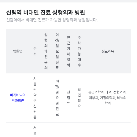
신림역 비대면 진료 성형외과 병원
신림역에서 비대면 진료가 가능한 성형외과 병원입니다.
성
야
인
주
형
간/
근
차
외
일
주
지
가
병원명
과
요
진료과목
소
하
능
전
일
철
대
문
진
역
수
의
료
서
야
울
간/
관
확
일
신
응급의학과, 내과, 성형외과,
메가비뇨의
악
인
-
요
림
피부과, 가정의학과, 비뇨의
학과의원
구
필
일
역
학과
신
요
진
림
료
동
서
울