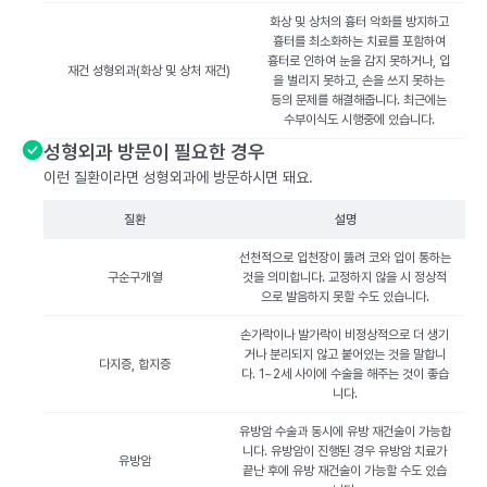
화상 및 상처의 흉터 악화를 방지하고
흉터를 최소화하는 치료를 포함하여
흉터로 인하여 눈을 감지 못하거나, 입
재건 성형외과(화상 및 상처 재건)
을 벌리지 못하고, 손을 쓰지 못하는
등의 문제를 해결해줍니다. 최근에는
수부이식도 시행중에 있습니다.
성형외과 방문이 필요한 경우
이런 질환이라면 성형외과에 방문하시면 돼요.
질환
설명
선천적으로 입천장이 뚫려 코와 입이 통하는
구순구개열
것을 의미합니다. 교정하지 않을 시 정상적
으로 발음하지 못할 수도 있습니다.
손가락이나 발가락이 비정상적으로 더 생기
거나 분리되지 않고 붙어있는 것을 말합니
다지증, 합지증
다. 1~2세 사이에 수술을 해주는 것이 좋습
니다.
유방암 수술과 동시에 유방 재건술이 가능합
니다. 유방암이 진행된 경우 유방암 치료가
유방암
끝난 후에 유방 재건술이 가능할 수도 있습