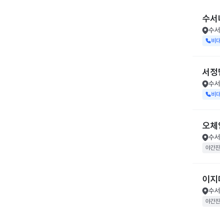
수서
수서
비
서정
수서
비
오체
수서
야간진
이지
수서
야간진