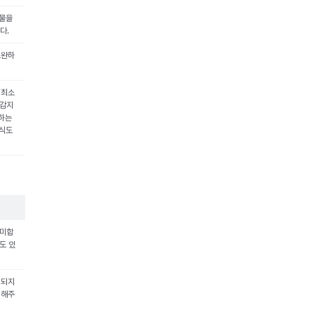
형물을
다.
보완하
 최소
 감지
못하는
이식도
의미합
도 있
리되지
 해주