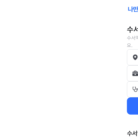
수서
수서역
요.
수서