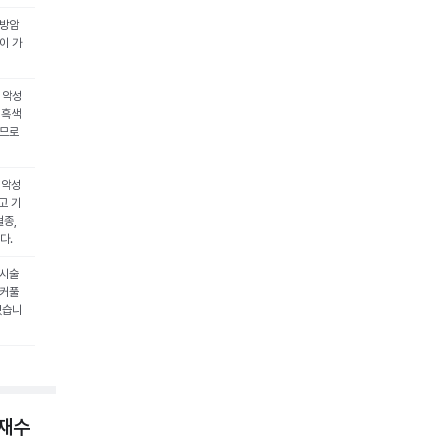
유방암
이 가
 악성
 흑색
으므로
 악성
고 기
혈종,
다.
 시술
눈커풀
있습니
 재수