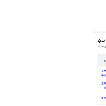
수서
수서역
수서
부인
오체
과
이지