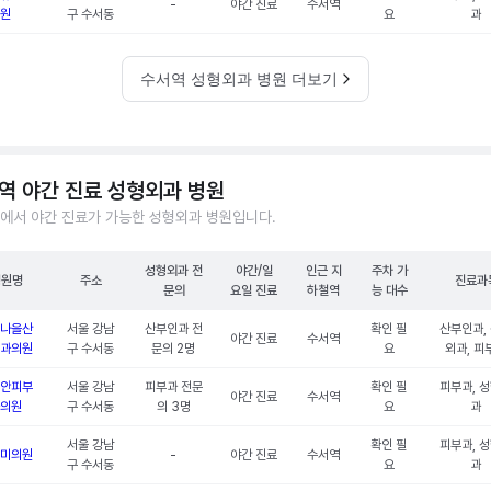
-
야간 진료
수서역
원
구 수서동
요
과
수서역 성형외과 병원 더보기
역 야간 진료 성형외과 병원
에서 야간 진료가 가능한 성형외과 병원입니다.
성형외과 전
야간/일
인근 지
주차 가
병원명
주소
진료과
문의
요일 진료
하철역
능 대수
나을산
서울 강남
산부인과 전
확인 필
산부인과,
야간 진료
수서역
과의원
구 수서동
문의 2명
요
외과, 피
안피부
서울 강남
피부과 전문
확인 필
피부과, 
야간 진료
수서역
의원
구 수서동
의 3명
요
과
서울 강남
확인 필
피부과, 
미의원
-
야간 진료
수서역
구 수서동
요
과