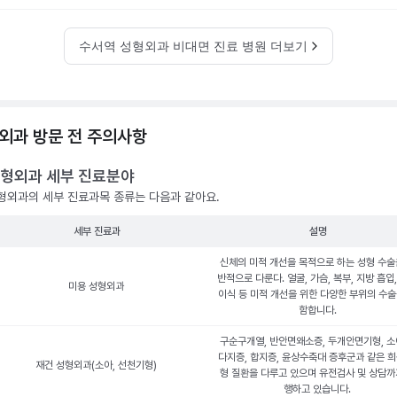
수서역 성형외과 비대면 진료 병원 더보기
외과 방문 전 주의사항
형외과 세부 진료분야
형외과의 세부 진료과목 종류는 다음과 같아요.
세부 진료과
설명
신체의 미적 개선을 목적으로 하는 성형 수술
반적으로 다룬다. 얼굴, 가슴, 복부, 지방 흡입
미용 성형외과
이식 등 미적 개선을 위한 다양한 부위의 수술
함합니다.
구순구개열, 반안면왜소증, 두개안면기형, 소
다지증, 합지증, 윤상수축대 증후군과 같은 희
재건 성형외과(소아, 선천기형)
형 질환을 다루고 있으며 유전검사 및 상담까
행하고 있습니다.