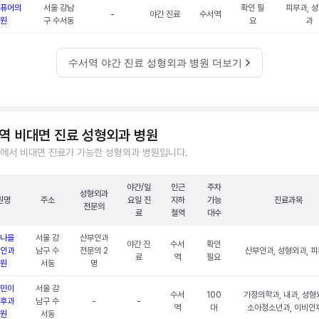
퓨어의
서울 강남
확인 필
피부과, 
-
야간 진료
수서역
원
구 수서동
요
과
수서역 야간 진료 성형외과 병원 더보기
역 비대면 진료 성형외과 병원
에서 비대면 진료가 가능한 성형외과 병원입니다.
야간/일
인근
주차
성형외과
원명
주소
요일 진
지하
가능
진료과목
전문의
료
철역
대수
나을
서울 강
산부인과
야간 진
수서
확인
인과
남구 수
전문의 2
산부인과, 성형외과, 
료
역
필요
원
서동
명
민이
서울 강
수서
100
가정의학과, 내과, 성형
후과
남구 수
-
-
역
대
소아청소년과, 이비인
원
서동