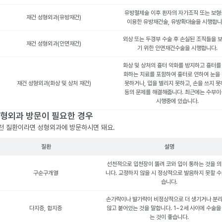
유방절제술 이후 환자의 자가조직 또는 보
재건 성형외과(유방재건)
이용한 유방재건술, 유방확대술을 시행합니
외상 또는 두경부 수술 후 손실된 조직들을 
재건 성형외과(안면재건)
기 위한 안면재건수술을 시행합니다.
화상 및 상처의 흉터 악화를 방지하고 흉터를
화하는 치료를 포함하여 흉터로 인하여 눈을
재건 성형외과(화상 및 상처 재건)
못하거나, 입을 벌리지 못하고, 손을 쓰지 
등의 문제를 해결해줍니다. 최근에는 수부
시행중에 있습니다.
형외과 방문이 필요한 경우
런 질환이라면 성형외과에 방문하시면 돼요.
질환
설명
선천적으로 입천장이 뚫려 코와 입이 통하는 것을 
구순구개열
니다. 교정하지 않을 시 정상적으로 발음하지 못할 수
습니다.
손가락이나 발가락이 비정상적으로 더 생기거나 분
다지증, 합지증
않고 붙어있는 것을 말합니다. 1~2세 사이에 수술을
는 것이 좋습니다.