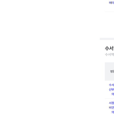
메이
수서
수서역
병
수서
산부
의
서정
비인
의