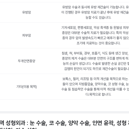
유방암 수술과 동시에 유방 재건술이 가능합니다. 
유방암
이 진행된 경우 유방암 치료가 끝난 후에 유방 재건술
능할 수도 있습니다.
기저세포암, 편평세포암, 악성 흑색종 등 원발성 피부
종양은 대부분 수술적 치료가 필요합니다. 특히 악성
피부암
종의 경우 암의 발생속도가 빠르고 예후가 좋지 않
초기에 치료하는 것이 중요합니다.
침샘, 혀, 부비동, 경부, 호흡기, 식도 등에 생긴 양성,
종양의 제거 수술은 대부분 안면의 구조를 변하게 하
두개안면종양
능의 손실이 생깁니다. 수술로 발생한 손실 공간은 
감염의 원인이 되기도 하므로 재건수술이 필요합니
보톡스, 필러, 리프팅 등 미적 개선을 목적으로 하는
들이 있으며 지방흡입술, 양악수술, 코 성형 수술, 
기타(미용 목적)
수술 등 침습적인 수술을 통해 미적 개선을 이룰 수 
다.목적으로 합니다.
역 성형외과 : 눈 수술, 코 수술, 양악 수술, 안면 윤곽, 성형