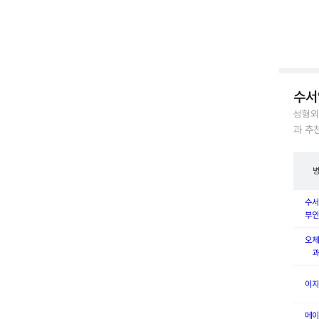
수서
성형외
과 추
수서
부인
오체
과
이지
메이