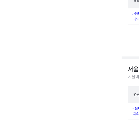
병
나음
과
서울
서울역
병
나음
과