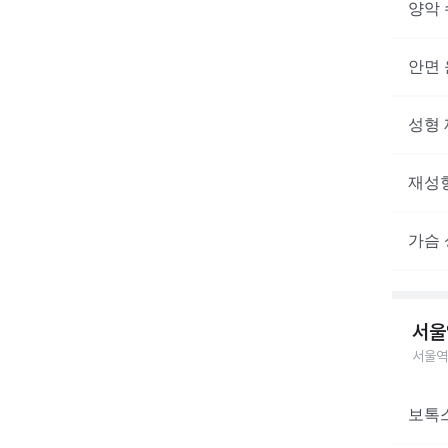
양악 
안면 
성형 
재성형
가슴 
서울
서울역
보톡스