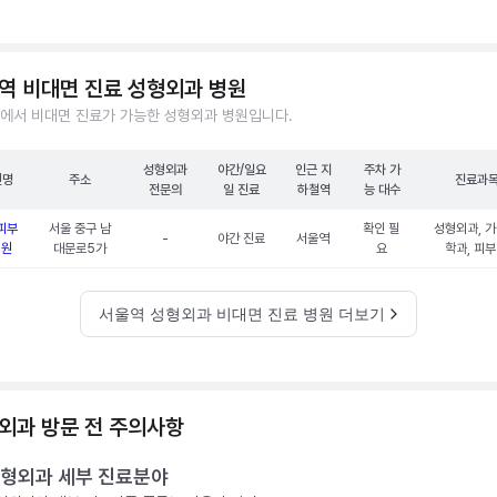
역 비대면 진료 성형외과 병원
에서 비대면 진료가 가능한 성형외과 병원입니다.
성형외과
야간/일요
인근 지
주차 가
원명
주소
진료과
전문의
일 진료
하철역
능 대수
피부
서울 중구 남
확인 필
성형외과, 
-
야간 진료
서울역
의원
대문로5가
요
학과, 피
서울역 성형외과 비대면 진료 병원 더보기
외과 방문 전 주의사항
형외과 세부 진료분야