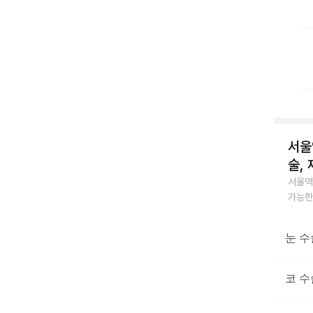
서울
술,
서울역
가능한
눈 수
코 수