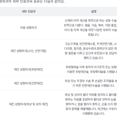
형외과의 세부 진료과목 종류는 다음과 같아요.
세부 진료과
설명
신체의 미적 개선을 목적으로 하는 성형 수술
반적으로 다룬다. 얼굴, 가슴, 복부, 지방 흡입
미용 성형외과
이식 등 미적 개선을 위한 다양한 부위의 수술
함합니다.
구순구개열, 반안면왜소증, 두개안면기형, 소
다지증, 합지증, 윤상수축대 증후군과 같은 희
재건 성형외과(소아, 선천기형)
형 질환을 다루고 있으며 유전검사 및 상담까
행하고 있습니다.
유방절제술 이후 환자의 자가조직 또는 보
재건 성형외과(유방재건)
이용한 유방재건술, 유방확대술을 시행합니
외상 또는 두경부 수술 후 손실된 조직들을 
재건 성형외과(안면재건)
기 위한 안면재건수술을 시행합니다.
화상 및 상처의 흉터 악화를 방지하고 흉터를
화하는 치료를 포함하여 흉터로 인하여 눈을
재건 성형외과(화상 및 상처 재건)
못하거나, 입을 벌리지 못하고, 손을 쓰지 
등의 문제를 해결해줍니다. 최근에는 수부
시행중에 있습니다.