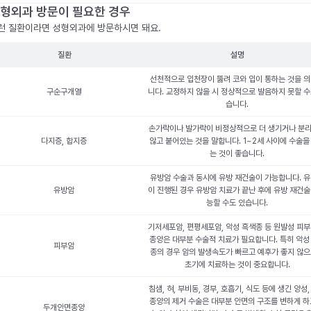
형외과 방문이 필요한 경우
런 질환이라면 성형외과에 방문하시면 돼요.
질환
설명
선천적으로 입천장이 뚫려 코와 입이 통하는 것을 
구순구개열
니다. 교정하지 않을 시 정상적으로 발음하지 못할 수
습니다.
손가락이나 발가락이 비정상적으로 더 생기거나 분
다지증, 합지증
않고 붙어있는 것을 말합니다. 1~2세 사이에 수술을
는 것이 좋습니다.
유방암 수술과 동시에 유방 재건술이 가능합니다. 
유방암
이 진행된 경우 유방암 치료가 끝난 후에 유방 재건술
능할 수도 있습니다.
기저세포암, 편평세포암, 악성 흑색종 등 원발성 피부
종양은 대부분 수술적 치료가 필요합니다. 특히 악성
피부암
종의 경우 암의 발생속도가 빠르고 예후가 좋지 않
초기에 치료하는 것이 중요합니다.
침샘, 혀, 부비동, 경부, 호흡기, 식도 등에 생긴 양성,
종양의 제거 수술은 대부분 안면의 구조를 변하게 하
두개안면종양