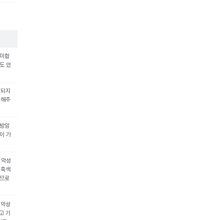
의미합
도 있
리되지
 해주
유방암
이 가
 악성
 흑색
으므로
 악성
고 기