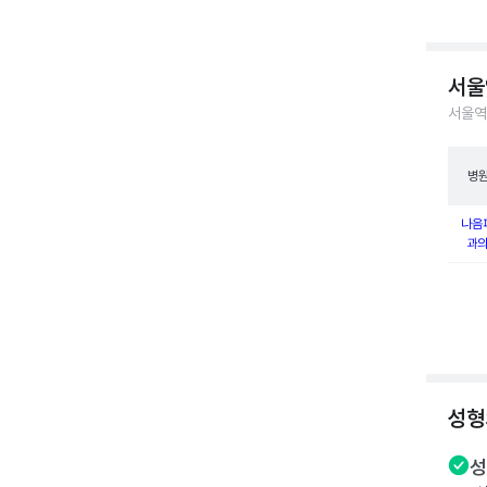
서울
서울역
병
나음
과
성형
성