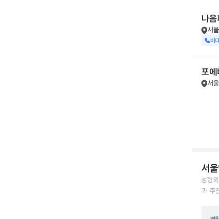
나음
서울
비
포에버
서울
서울
성형외
과 추