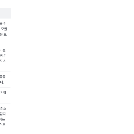
을 전
, 모발
을 포
이증,
귀 기
지 시
형물을
다.
보완하
 최소
 감지
못하는
이식도