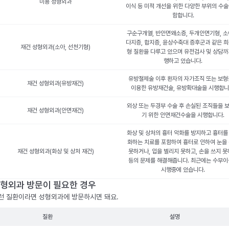
미용 성형외과
이식 등 미적 개선을 위한 다양한 부위의 수술
함합니다.
구순구개열, 반안면왜소증, 두개안면기형, 소
다지증, 합지증, 윤상수축대 증후군과 같은 희
재건 성형외과(소아, 선천기형)
형 질환을 다루고 있으며 유전검사 및 상담까
행하고 있습니다.
유방절제술 이후 환자의 자가조직 또는 보
재건 성형외과(유방재건)
이용한 유방재건술, 유방확대술을 시행합니
외상 또는 두경부 수술 후 손실된 조직들을 
재건 성형외과(안면재건)
기 위한 안면재건수술을 시행합니다.
화상 및 상처의 흉터 악화를 방지하고 흉터를
화하는 치료를 포함하여 흉터로 인하여 눈을
재건 성형외과(화상 및 상처 재건)
못하거나, 입을 벌리지 못하고, 손을 쓰지 
등의 문제를 해결해줍니다. 최근에는 수부
시행중에 있습니다.
형외과 방문이 필요한 경우
런 질환이라면 성형외과에 방문하시면 돼요.
질환
설명