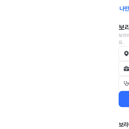
보라
보라매
요.
보라