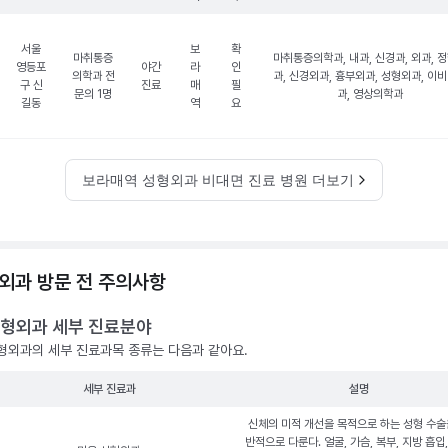
서울
보
확
마취통증
마취통증의학과, 내과, 신경과, 외과, 
영등포
야간
라
인
의학과 전
과, 신경외과, 흉부외과, 성형외과, 이
구 신
진료
매
필
문의 1명
과, 영상의학과
길동
역
요
보라매역 성형외과 비대면 진료 병원 더보기
외과 방문 전 주의사항
형외과 세부 진료분야
형외과의 세부 진료과목 종류는 다음과 같아요.
세부 진료과
설명
신체의 미적 개선을 목적으로 하는 성형 수술
반적으로 다룬다. 얼굴, 가슴, 복부, 지방 흡입