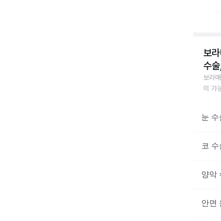
보라
수술
보라매
이 가
눈 수
코 수
양악 
안면 