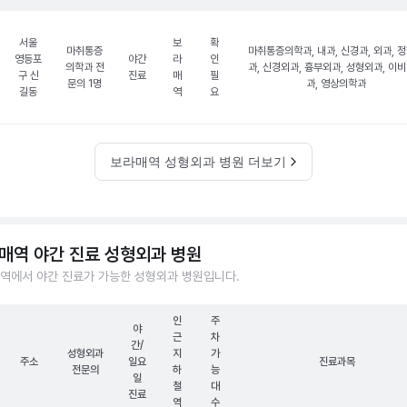
서울
보
확
마취통증
마취통증의학과, 내과, 신경과, 외과, 
영등포
야간
라
인
의학과 전
과, 신경외과, 흉부외과, 성형외과, 이
구 신
진료
매
필
문의 1명
과, 영상의학과
길동
역
요
보라매역 성형외과 병원 더보기
매역 야간 진료 성형외과 병원
역에서 야간 진료가 가능한 성형외과 병원입니다.
인
주
야
근
차
간/
성형외과
지
가
주소
일요
진료과목
전문의
하
능
일
철
대
진료
역
수