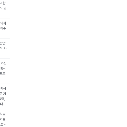
의미합
도 있
리되지
 해주
유방암
이 가
 악성
 흑색
으므로
 악성
고 기
혈종,
다.
 시술
눈커풀
있습니