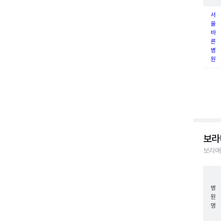
서
울
바
른
병
원
보라
보라매
병
원
명