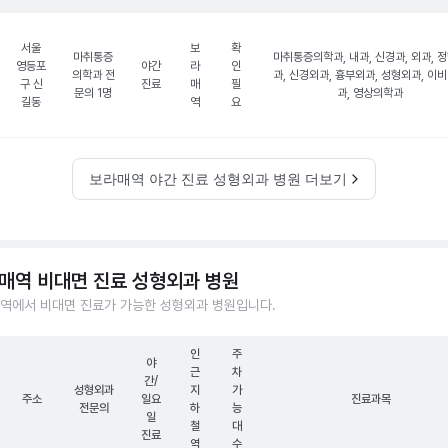
서울
보
확
마취통증
마취통증의학과, 내과, 신경과, 외과, 
영등포
야간
라
인
의학과 전
과, 신경외과, 흉부외과, 성형외과, 이
구 신
진료
매
필
문의 1명
과, 영상의학과
길동
역
요
보라매역 야간 진료 성형외과 병원 더보기
매역 비대면 진료 성형외과 병원
역에서 비대면 진료가 가능한 성형외과 병원입니다.
인
주
야
근
차
간/
성형외과
지
가
주소
일요
진료과목
전문의
하
능
일
철
대
진료
역
수