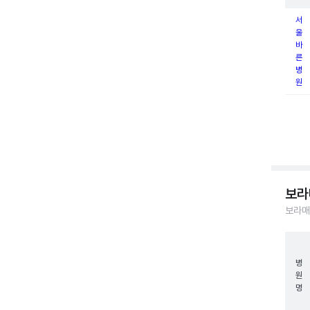
서
울
바
른
병
원
보라
보라매
병
원
명