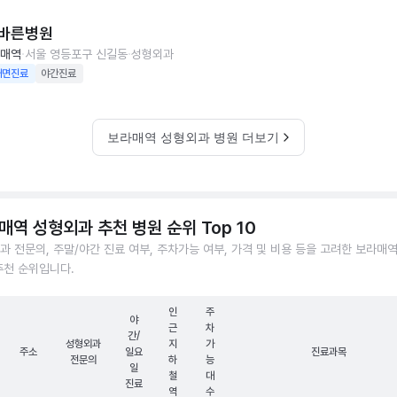
바른병원
매역
서울 영등포구 신길동
성형외과
대면진료
야간진료
보라매역 성형외과 병원 더보기
매역 성형외과 추천 병원 순위 Top 10
과 전문의, 주말/야간 진료 여부, 주차가능 여부, 가격 및 비용 등을 고려한 보라매
추천 순위입니다.
인
주
야
근
차
간/
성형외과
지
가
주소
일요
진료과목
전문의
하
능
일
철
대
진료
역
수