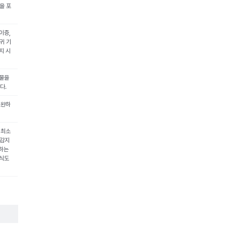
을 포
이증,
귀 기
지 시
형물을
다.
보완하
 최소
 감지
못하는
이식도