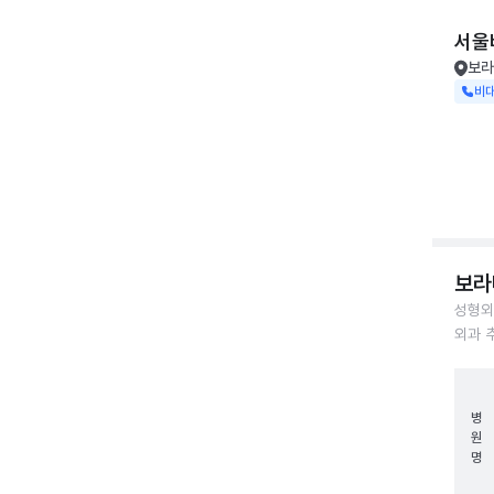
서울
보라
비
보라
성형외
외과 
병
원
명