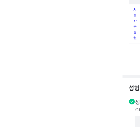
서
울
바
른
병
원
성형
성
성