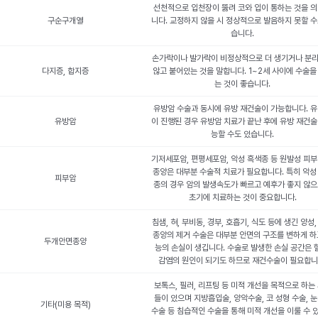
선천적으로 입천장이 뚫려 코와 입이 통하는 것을 
구순구개열
니다. 교정하지 않을 시 정상적으로 발음하지 못할 수
습니다.
손가락이나 발가락이 비정상적으로 더 생기거나 분
다지증, 합지증
않고 붙어있는 것을 말합니다. 1~2세 사이에 수술을
는 것이 좋습니다.
유방암 수술과 동시에 유방 재건술이 가능합니다. 
유방암
이 진행된 경우 유방암 치료가 끝난 후에 유방 재건술
능할 수도 있습니다.
기저세포암, 편평세포암, 악성 흑색종 등 원발성 피부
종양은 대부분 수술적 치료가 필요합니다. 특히 악성
피부암
종의 경우 암의 발생속도가 빠르고 예후가 좋지 않
초기에 치료하는 것이 중요합니다.
침샘, 혀, 부비동, 경부, 호흡기, 식도 등에 생긴 양성,
종양의 제거 수술은 대부분 안면의 구조를 변하게 하
두개안면종양
능의 손실이 생깁니다. 수술로 발생한 손실 공간은 
감염의 원인이 되기도 하므로 재건수술이 필요합니
보톡스, 필러, 리프팅 등 미적 개선을 목적으로 하는
들이 있으며 지방흡입술, 양악수술, 코 성형 수술, 
기타(미용 목적)
수술 등 침습적인 수술을 통해 미적 개선을 이룰 수 