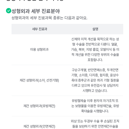
성형외과 세부 진료분야
성형외과의 세부 진료과목 종류는 다음과 같아요.
세부 진료과
설명
신체의 미적 개선을 목적으로 하는 성
형 수술을 전반적으로 다룬다. 얼굴,
미용 성형외과
가슴, 복부, 지방 흡입, 모발이식 등 미
적 개선을 위한 다양한 부위의 수술을
포함합니다.
구순구개열, 반안면왜소증, 두개안면
기형, 소이증, 다지증, 합지증, 윤상수
재건 성형외과(소아, 선천기형)
축대 증후군과 같은 희귀 기형 질환을
다루고 있으며 유전검사 및 상담까지
시행하고 있습니다.
유방절제술 이후 환자의 자가조직 또
재건 성형외과(유방재건)
는 보형물을 이용한 유방재건술, 유방
확대술을 시행합니다.
외상 또는 두경부 수술 후 손실된 조직
재건 성형외과(안면재건)
들을 보완하기 위한 안면재건수술을