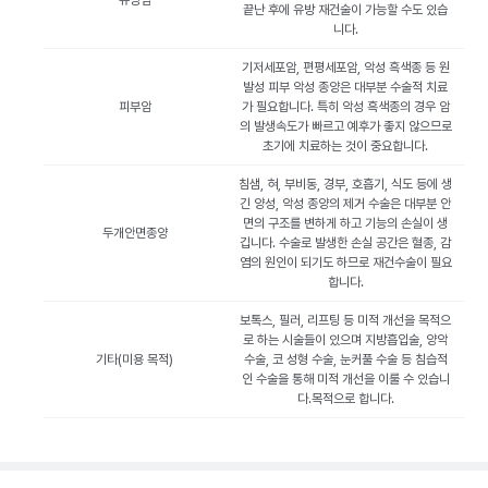
유방암
끝난 후에 유방 재건술이 가능할 수도 있습
니다.
기저세포암, 편평세포암, 악성 흑색종 등 원
발성 피부 악성 종양은 대부분 수술적 치료
피부암
가 필요합니다. 특히 악성 흑색종의 경우 암
의 발생속도가 빠르고 예후가 좋지 않으므로
초기에 치료하는 것이 중요합니다.
침샘, 혀, 부비동, 경부, 호흡기, 식도 등에 생
긴 양성, 악성 종양의 제거 수술은 대부분 안
면의 구조를 변하게 하고 기능의 손실이 생
두개안면종양
깁니다. 수술로 발생한 손실 공간은 혈종, 감
염의 원인이 되기도 하므로 재건수술이 필요
합니다.
보톡스, 필러, 리프팅 등 미적 개선을 목적으
로 하는 시술들이 있으며 지방흡입술, 양악
기타(미용 목적)
수술, 코 성형 수술, 눈커풀 수술 등 침습적
인 수술을 통해 미적 개선을 이룰 수 있습니
다.목적으로 합니다.