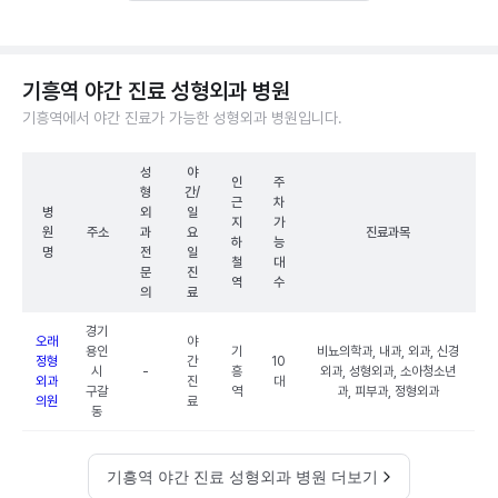
기흥역 야간 진료 성형외과 병원
기흥역에서 야간 진료가 가능한 성형외과 병원입니다.
성
야
인
주
형
간/
근
차
병
외
일
지
가
원
주소
과
요
진료과목
하
능
명
전
일
철
대
문
진
역
수
의
료
경기
오래
야
용인
기
비뇨의학과, 내과, 외과, 신경
정형
간
10
시
-
흥
외과, 성형외과, 소아청소년
외과
진
대
구갈
역
과, 피부과, 정형외과
의원
료
동
기흥역 야간 진료 성형외과 병원 더보기