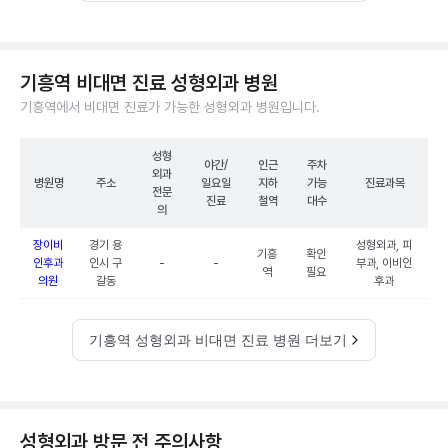
기흥역 비대면 진료 성형외과 병원
기흥역에서 비대면 진료가 가능한 성형외과 병원입니다.
성형
야간/
인근
주차
외과
병원명
주소
일요일
지하
가능
진료과목
전문
진료
철역
대수
의
장이비
경기 용
성형외과, 피
기흥
확인
인후과
인시 구
-
-
부과, 이비인
역
필요
의원
갈동
후과
기흥역 성형외과 비대면 진료 병원 더보기
성형외과 방문 전 주의사항