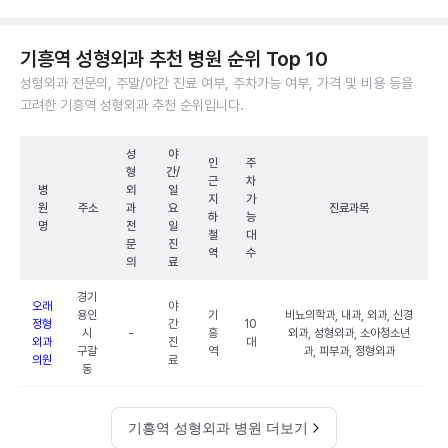
기흥역 성형외과 추천 병원 순위 Top 10
성형외과 전문의, 주말/야간 진료 여부, 주차가능 여부, 가격 및 비용 등을
고려한 기흥역 성형외과 추천 순위입니다.
성
야
인
주
형
간/
근
차
병
외
일
지
가
원
주소
과
요
진료과목
하
능
명
전
일
철
대
문
진
역
수
의
료
경기
오래
야
용인
기
비뇨의학과, 내과, 외과, 신경
정형
간
10
시
-
흥
외과, 성형외과, 소아청소년
외과
진
대
구갈
역
과, 피부과, 정형외과
의원
료
동
기흥역 성형외과 병원 더보기