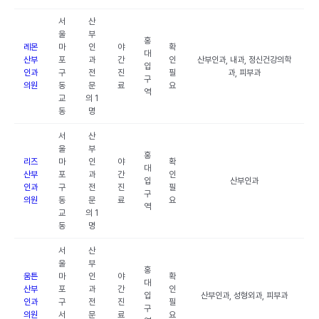
서
산
울
부
홍
레몬
마
인
야
확
대
산부
포
과
간
인
산부인과, 내과, 정신건강의학
입
인과
구
전
진
필
과, 피부과
구
의원
동
문
료
요
역
교
의 1
동
명
서
산
울
부
홍
리즈
마
인
야
확
대
산부
포
과
간
인
입
산부인과
인과
구
전
진
필
구
의원
동
문
료
요
역
교
의 1
동
명
서
산
울
부
홍
움튼
마
인
야
확
대
산부
포
과
간
인
입
산부인과, 성형외과, 피부과
인과
구
전
진
필
구
의원
서
문
료
요