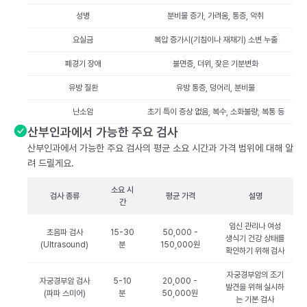
성병
분비물 증가, 가려움, 통증, 악취
요실금
복압 증가시(기침이나 재채기) 소변 누출
폐경기 장애
불면증, 더위, 잦은 기분변화
유방 질환
유방 통증, 덩어리, 분비물
난소암
초기 특이 증상 없음, 복수, 소화불량, 복통 등
산부인과에서 가능한 주요 검사
산부인과에서 가능한 주요 검사의 평균 소요 시간과 가격 범위에 대해 알
려 드릴게요.
소요 시
검사 종류
평균 가격
설명
간
임신 관리나 여성
초음파 검사
15-30
50,000 -
생식기 건강 상태를
(Ultrasound)
분
150,000원
확인하기 위해 검사
자궁경부암의 조기
자궁경부암 검사
5-10
20,000 -
발견을 위해 실시하
(파파 스미어)
분
50,000원
는 기본 검사