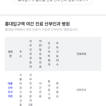
홍대입구역 야간 진료 산부인과 병원
홍대입구역에서 야간 진료가 가능한 산부인과 병원입니다.
산
야
인
주
부
간/
근
차
인
일
병원
주
지
가
과
요
진료과목
명
소
하
능
전
일
철
대
문
진
역
수
의
료
서
산
울
부
홍
애플
마
인
야
확
대
산부
포
과
간
인
입
산부인과
인과
구
전
진
필
구
의원
동
문
료
요
역
교
의
동
2명