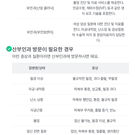
불임 진단 및 치료 서비스를 제공한다.
부인과(난임 클리닉)
인공수정, 체외수정(IVF) 등과 같은 생
식 보조 기술을 포함한다.
여성 암성 질환에 대한 진단 및 치료를
한다. 자궁내막암, 난소암 등 암성질환
부인과(부인암센터)
의 수술적 처치 및 항암치료까지 담당한
다.
산부인과 방문이 필요한 경우
이런 증상과 질환이라면 산부인과에 방문하시면 돼요.
질병명/상태
증상
월경 이상
불규칙한 월경, 과다 출혈, 무월경
자궁 내막증
하복부 통증, 성교통, 월경 과다
난소 낭종
하복부 팽만감, 통증, 불규칙 월경
자궁근종
하복부 무거움, 출혈 증가, 빈뇨
불임
임신 불가능, 월경 이상, 불규칙
임신 관련 질환
입덧, 하복부 통증, 질출혈, 생리중단