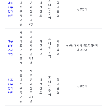
홍
애플
마
인
야
확
대
산부
포
과
간
인
입
산부인과
인과
구
전
진
필
구
의원
동
문
료
요
역
교
의
동
2명
서
산
울
부
홍
레몬
마
인
야
확
대
산부
포
과
간
인
산부인과, 내과, 정신건강의학
입
인과
구
전
진
필
과, 피부과
구
의원
동
문
료
요
역
교
의 1
동
명
서
산
울
부
홍
리즈
마
인
야
확
대
산부
포
과
간
인
입
산부인과
인과
구
전
진
필
구
의원
동
문
료
요
역
교
의 1
동
명