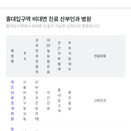
홍대입구역 비대면 진료 산부인과 병원
홍대입구역에서 비대면 진료가 가능한 산부인과 병원입니다.
산
야
인
주
부
간/
근
차
병
인
일
주
지
가
원
과
요
진료과목
소
하
능
명
전
일
철
대
문
진
역
수
의
료
리
서
산
즈
울
부
홍
산
마
인
야
확
대
부
포
과
간
인
입
산부인과
인
구
전
진
필
구
과
동
문
료
요
역
의
교
의
원
동
1명
진