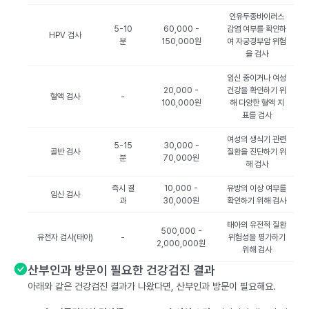
인유두종바이러스
5-10
60,000 -
감염 여부를 확인하
HPV 검사
분
150,000원
여 자궁경부암 위험
을 검사
임신 중이거나 여성
20,000 -
건강을 확인하기 위
혈액 검사
-
100,000원
해 다양한 혈액 지
표를 검사
여성의 생식기 관련
5-15
30,000 -
골반 검사
질환을 진단하기 위
분
70,000원
해 검사
즉시 결
10,000 -
유방의 이상 여부를
임신 검사
과
30,000원
확인하기 위해 검사
태아의 유전적 질환
500,000 -
유전자 검사(태아)
-
위험성을 평가하기
2,000,000원
위해 검사
산부인과 방문이 필요한 건강검진 결과
아래와 같은 건강검진 결과가 나왔다면, 산부인과 방문이 필요해요.