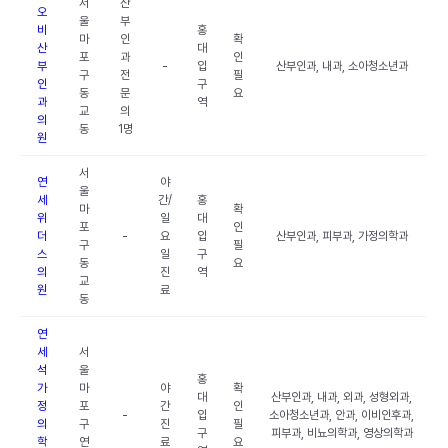
서
산
오
울
부
비
홍
마
인
확
산
대
포
과
인
부
-
입
산부인과, 내과, 소아청소년과
구
전
필
인
구
동
문
요
과
역
교
의
의
동
1명
원
서
연
야
울
세
간/
홍
마
확
위
일
대
포
인
더
-
요
입
산부인과, 피부과, 가정의학과
구
필
스
일
구
동
요
의
진
역
교
원
료
동
연
세
서
석
울
홍
가
마
야
확
대
산부인과, 내과, 외과, 성형외과,
정
포
간
인
-
입
소아청소년과, 안과, 이비인후과,
의
구
진
필
구
피부과, 비뇨의학과, 영상의학과
학
연
료
요