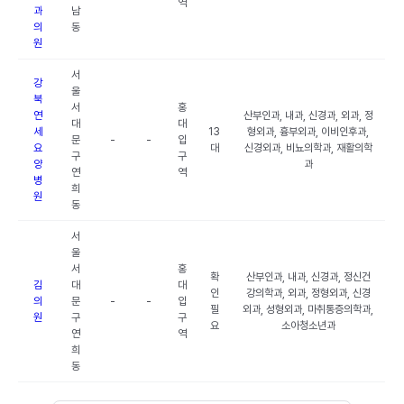
역
과
남
의
동
원
서
강
울
북
서
홍
연
산부인과, 내과, 신경과, 외과, 정
대
대
세
13
형외과, 흉부외과, 이비인후과,
문
-
-
입
요
대
신경외과, 비뇨의학과, 재활의학
구
구
양
과
연
역
병
희
원
동
서
울
서
홍
확
산부인과, 내과, 신경과, 정신건
김
대
대
인
강의학과, 외과, 정형외과, 신경
의
문
-
-
입
필
외과, 성형외과, 마취통증의학과,
원
구
구
요
소아청소년과
연
역
희
동