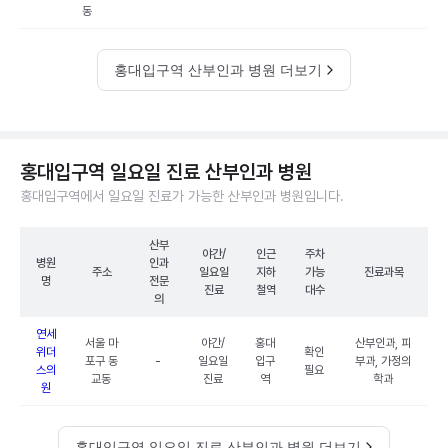
동
홍대입구역 산부인과 병원 더보기
홍대입구역 일요일 진료 산부인과 병원
홍대입구역에서 일요일 진료가 가능한 산부인과 병원입니다.
산부
야간/
인근
주차
병원
인과
주소
일요일
지하
가능
진료과목
명
전문
진료
철역
대수
의
연세
서울 마
야간/
홍대
산부인과, 피
위더
확인
포구 동
-
일요일
입구
부과, 가정의
스의
필요
교동
진료
역
학과
원
홍대입구역 일요일 진료 산부인과 병원 더보기