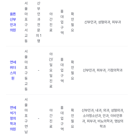
서
산
울
부
홍
움튼
마
인
야
확
대
산부
포
과
간
인
입
산부인과, 성형외과, 피부과
인과
구
전
진
필
구
의원
서
문
료
요
역
교
의 1
동
명
서
야
울
간/
홍
연세
마
확
일
대
위더
포
인
-
요
입
산부인과, 피부과, 가정의학과
스의
구
필
일
구
원
동
요
진
역
교
료
동
서
울
연세
홍
마
야
확
산부인과, 내과, 외과, 성형외과,
석가
대
포
간
인
소아청소년과, 안과, 이비인후
정의
-
입
구
진
필
과, 피부과, 비뇨의학과, 영상의
학과
구
연
료
요
학과
의원
역
남