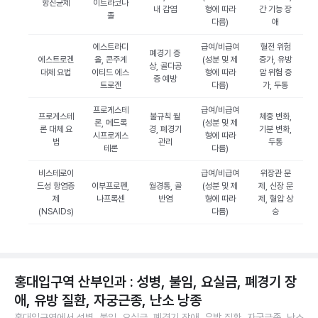
항진균제
이트라코나
내 감염
형에 따라
간 기능 장
졸
다름)
애
에스트라디
급여/비급여
혈전 위험
폐경기 증
에스트로겐
올, 콘주게
(성분 및 제
증가, 유방
상, 골다공
대체 요법
이티드 에스
형에 따라
암 위험 증
증 예방
트로겐
다름)
가, 두통
프로게스테
급여/비급여
프로게스테
불규칙 월
체중 변화,
론, 메드록
(성분 및 제
론 대체 요
경, 폐경기
기분 변화,
시프로게스
형에 따라
법
관리
두통
테론
다름)
비스테로이
급여/비급여
위장관 문
드성 항염증
이부프로펜,
월경통, 골
(성분 및 제
제, 신장 문
제
나프록센
반염
형에 따라
제, 혈압 상
(NSAIDs)
다름)
승
홍대입구역 산부인과 : 성병, 불임, 요실금, 폐경기 장
애, 유방 질환, 자궁근종, 난소 낭종
홍대입구역에서 성병, 불임, 요실금, 폐경기 장애, 유방 질환, 자궁근종, 난소