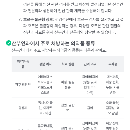
검진을 통해 임신 관련 검사를 받고 이상이 발견되었다면 산부인
과 전문의와 상담하여 임신 관리 계획을 수립해야 합니다.
호르몬 불균형 징후
: 건강검진에서 호르몬 검사를 실시하고 그 결
과 호르몬 불균형이 의심되는 경우, 다양한 호르몬 관련 질환의
진단과 치료를 위해 산부인과 전문의와 상담할 수 있습니다.
산부인과에서 주로 처방하는 의약품 종류
산부인과에서 주로 처방하는 의약품의 종류는 다음과 같아요.
의약품 종
성분 예시
치료 질환
급여 여부
부작용
류
에티닐에스
급여/비급여
메스꺼움,
트라디올 +
피임, 월경
(성분 및 제
체중 변화,
경구 피임약
레보노르게
불순
형에 따라
두통, 기분
스트렐
다름)
변화
독시사이클
소화 불량,
성병, 골반
항생제
린, 아지트
급여
감광성, 효
염
로마이신
모 감염
급여/비급여
위장 장애,
플루코나졸,
질염, 골반
(성분 및 제
피부 발진,