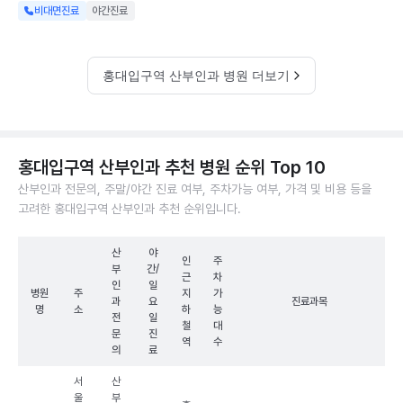
비대면진료
야간진료
홍대입구역 산부인과 병원 더보기
홍대입구역 산부인과 추천 병원 순위 Top 10
산부인과 전문의, 주말/야간 진료 여부, 주차가능 여부, 가격 및 비용 등을
고려한 홍대입구역 산부인과 추천 순위입니다.
산
야
인
주
부
간/
근
차
인
일
병원
주
지
가
과
요
진료과목
명
소
하
능
전
일
철
대
문
진
역
수
의
료
서
산
울
부