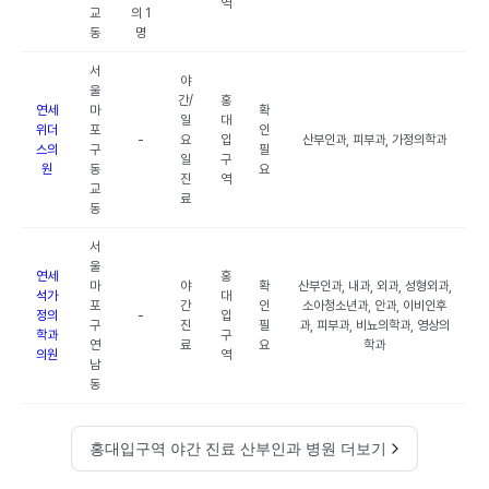
역
교
의 1
동
명
서
야
울
간/
홍
연세
마
확
일
대
위더
포
인
-
요
입
산부인과, 피부과, 가정의학과
스의
구
필
일
구
원
동
요
진
역
교
료
동
서
울
연세
홍
마
야
확
산부인과, 내과, 외과, 성형외과,
석가
대
포
간
인
소아청소년과, 안과, 이비인후
정의
-
입
구
진
필
과, 피부과, 비뇨의학과, 영상의
학과
구
연
료
요
학과
의원
역
남
동
홍대입구역 야간 진료 산부인과 병원 더보기