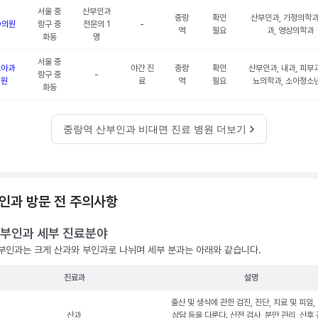
서울 중
산부인과
중랑
확인
산부인과, 가정의학과
O의원
랑구 중
전문의 1
-
역
필요
과, 영상의학과
화동
명
서울 중
소아과
야간 진
중랑
확인
산부인과, 내과, 피부과
랑구 중
-
의원
료
역
필요
뇨의학과, 소아청소
화동
중랑역 산부인과 비대면 진료 병원 더보기
인과 방문 전 주의사항
부인과 세부 진료분야
부인과는 크게 산과와 부인과로 나뉘며 세부 분과는 아래와 같습니다.
진료과
설명
출산 및 생식에 관한 검진, 진단, 치료 및 피임,
산과
상담 등을 다룬다. 산전 검사, 분만 관리, 산후