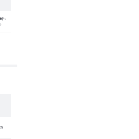
 비뇨
과
학과