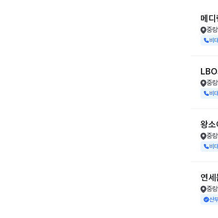
메디
중랑
비
LB
중랑
비
왕소
중랑
비
연세
중랑
산