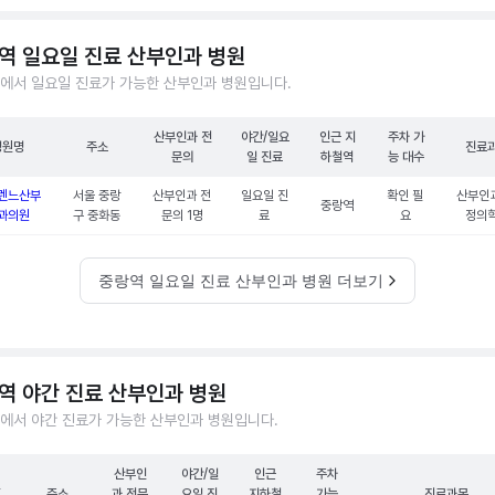
역 일요일 진료 산부인과 병원
에서 일요일 진료가 가능한 산부인과 병원입니다.
산부인과 전
야간/일요
인근 지
주차 가
병원명
주소
진료
문의
일 진료
하철역
능 대수
렌느산부
서울 중랑
산부인과 전
일요일 진
확인 필
산부인과
중랑역
과의원
구 중화동
문의 1명
료
요
정의
중랑역 일요일 진료 산부인과 병원 더보기
역 야간 진료 산부인과 병원
에서 야간 진료가 가능한 산부인과 병원입니다.
산부인
야간/일
인근
주차
원
주소
과 전문
요일 진
지하철
가능
진료과목