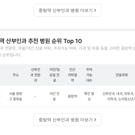
중랑역 산부인과 병원 더보기
역 산부인과 추천 병원 순위 Top 10
과 전문의, 주말/야간 진료 여부, 주차가능 여부, 가격 및 비용 등을 고려한 중랑역
천 순위입니다.
산부인
야간/일
인근
주차
원
주소
과 전문
요일 진
지하철
가능
진료과목
의
료
역
대수
소
서울 중랑
야간 진
확인 필
산부인과, 내과, 피부과,
과
-
중랑역
구 중화동
료
요
의학과, 소아청소년
원
중랑역 산부인과 병원 더보기