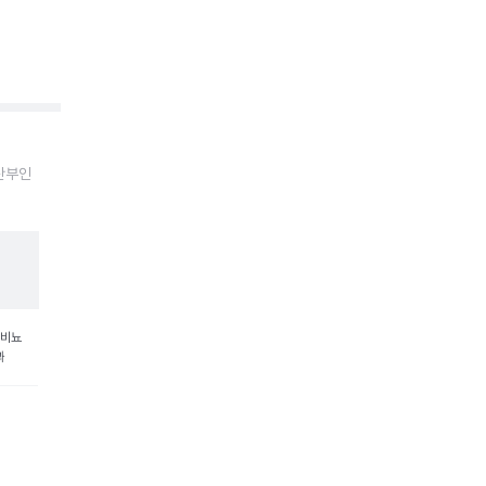
 산부인
 비뇨
과