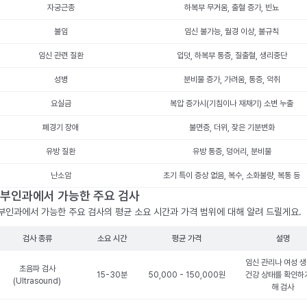
자궁근종
하복부 무거움, 출혈 증가, 빈뇨
불임
임신 불가능, 월경 이상, 불규칙
임신 관련 질환
입덧, 하복부 통증, 질출혈, 생리중단
성병
분비물 증가, 가려움, 통증, 악취
요실금
복압 증가시(기침이나 재채기) 소변 누출
폐경기 장애
불면증, 더위, 잦은 기분변화
유방 질환
유방 통증, 덩어리, 분비물
난소암
초기 특이 증상 없음, 복수, 소화불량, 복통 등
부인과에서 가능한 주요 검사
부인과에서 가능한 주요 검사의 평균 소요 시간과 가격 범위에 대해 알려 드릴게요.
검사 종류
소요 시간
평균 가격
설명
임신 관리나 여성 
초음파 검사
15-30분
50,000 - 150,000원
건강 상태를 확인하
(Ultrasound)
해 검사