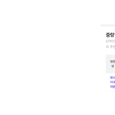
중랑
산부인
과 추
병
명
왕
아
의