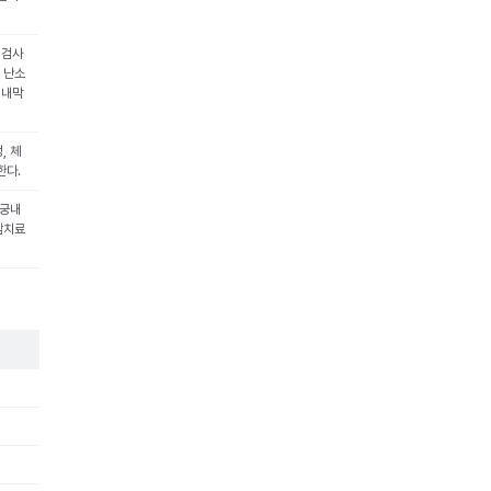
 검사
 난소
 내막
, 체
한다.
자궁내
암치료