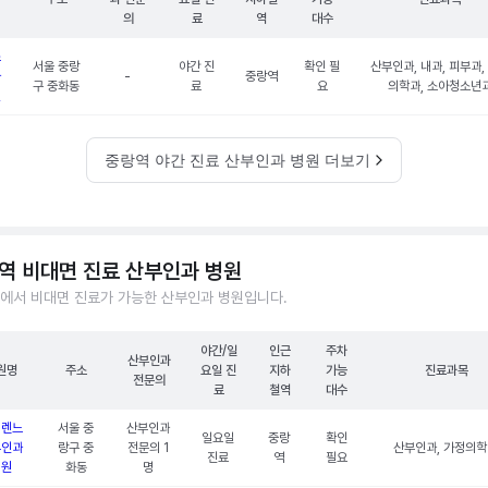
의
료
역
대수
소
서울 중랑
야간 진
확인 필
산부인과, 내과, 피부과,
과
-
중랑역
구 중화동
료
요
의학과, 소아청소년
원
중랑역 야간 진료 산부인과 병원 더보기
역 비대면 진료 산부인과 병원
에서 비대면 진료가 가능한 산부인과 병원입니다.
야간/일
인근
주차
산부인과
원명
주소
요일 진
지하
가능
진료과목
전문의
료
철역
대수
디렌느
서울 중
산부인과
일요일
중랑
확인
부인과
랑구 중
전문의 1
산부인과, 가정의
진료
역
필요
의원
화동
명