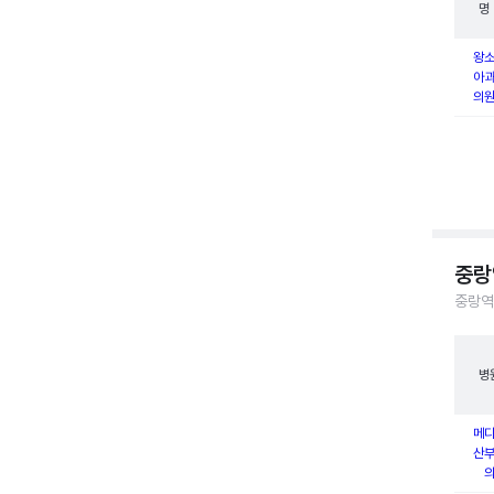
명
왕
아
의
중랑
중랑역
병
메
산