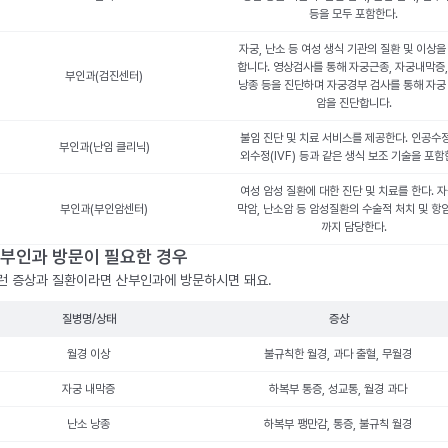
등을 모두 포함한다.
자궁, 난소 등 여성 생식 기관의 질환 및 이상을
합니다. 영상검사를 통해 자궁근종, 자궁내막증,
부인과(검진센터)
낭종 등을 진단하며 자궁경부 검사를 통해 자궁
암을 진단합니다.
불임 진단 및 치료 서비스를 제공한다. 인공수정
부인과(난임 클리닉)
외수정(IVF) 등과 같은 생식 보조 기술을 포함
여성 암성 질환에 대한 진단 및 치료를 한다. 
부인과(부인암센터)
막암, 난소암 등 암성질환의 수술적 처치 및 항
까지 담당한다.
부인과 방문이 필요한 경우
런 증상과 질환이라면 산부인과에 방문하시면 돼요.
질병명/상태
증상
월경 이상
불규칙한 월경, 과다 출혈, 무월경
자궁 내막증
하복부 통증, 성교통, 월경 과다
난소 낭종
하복부 팽만감, 통증, 불규칙 월경