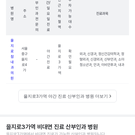
인
주
부
간/
근
차
병
인
일
주
지
가
원
과
요
진료과목
소
하
능
명
전
일
철
대
문
진
역
수
의
료
을
지
을
서울
로
야
지
확
중구
외과, 신경과, 정신건강의학과, 정
참
간
로
인
을지
-
형외과, 신경외과, 산부인과, 소아
내
진
3
필
로4
청소년과, 안과, 이비인후과, 내과
과
료
가
요
가
의
역
원
을지로3가역 야간 진료 산부인과 병원 더보기
을지로3가역 비대면 진료 산부인과 병원
을지로3가역에서 비대면 진료가 가능한 산부인과 병원입니다.