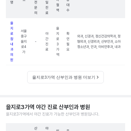
명
전
일
철
대
문
진
역
수
의
료
을
지
을
서울
로
야
지
확
중구
외과, 신경과, 정신건강의학과, 정
참
간
로
인
을지
-
형외과, 신경외과, 산부인과, 소아
내
진
3
필
로4
청소년과, 안과, 이비인후과, 내과
과
료
가
요
가
의
역
원
을지로3가역 산부인과 병원 더보기
을지로3가역 야간 진료 산부인과 병원
을지로3가역에서 야간 진료가 가능한 산부인과 병원입니다.
산
야