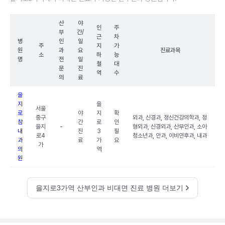
산
야
인
주
부
간/
근
차
병
인
일
주
지
가
원
과
요
진료과목
소
하
능
명
전
일
철
대
문
진
역
수
의
료
을
지
을
서울
로
야
지
확
중구
외과, 신경과, 정신건강의학과, 정
참
간
로
인
을지
-
형외과, 신경외과, 산부인과, 소아
내
진
3
필
로4
청소년과, 안과, 이비인후과, 내과
과
료
가
요
가
의
역
원
을지로3가역 산부인과 비대면 진료 병원 더보기