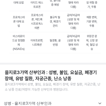
상, 골다공
대체 요법
이티드 에스
형에 따라
암 위험 증
증 예방
트로겐
다름)
가, 두통
프로게스테
급여/비급여
프로게스테
불규칙 월
체중 변화,
론, 메드록
(성분 및 제
론 대체 요
경, 폐경기
기분 변화,
시프로게스
형에 따라
법
관리
두통
테론
다름)
비스테로이
급여/비급여
위장관 문
드성 항염증
이부프로펜,
월경통, 골
(성분 및 제
제, 신장 문
제
나프록센
반염
형에 따라
제, 혈압 상
(NSAIDs)
다름)
승
을지로3가역 산부인과 : 성병, 불임, 요실금, 폐경기
장애, 유방 질환, 자궁근종, 난소 낭종
을지로3가역에서 성병, 불임, 요실금, 폐경기 장애, 유방 질환, 자궁근종, 난
소 낭종 진료/처방이 가능한 산부인과 병원입니다.
성병 - 을지로3가역 산부인과