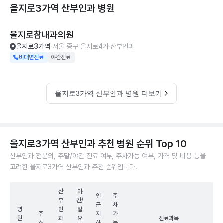
을지로3가역 산부인과
병원
을지로참내과의원
을지로3가역
서울 중구 을지로4가
산부인과
비대면진료
야간진료
을지로3가역 산부인과 병원 더보기
을지로3가역 산부인과 추천 병원 순위 Top 10
산부인과 전문의, 주말/야간 진료 여부, 주차가능 여부, 가격 및 비용 등을
고려한 을지로3가역 산부인과 추천 순위입니다.
산
야
인
주
부
간/
근
차
병
인
일
주
지
가
원
과
요
진료과목
소
하
능