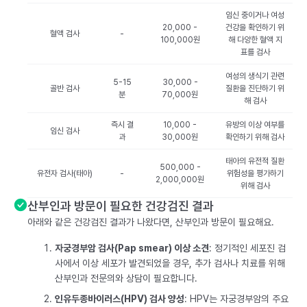
임신 중이거나 여성
20,000 -
건강을 확인하기 위
혈액 검사
-
100,000원
해 다양한 혈액 지
표를 검사
여성의 생식기 관련
5-15
30,000 -
골반 검사
질환을 진단하기 위
분
70,000원
해 검사
즉시 결
10,000 -
유방의 이상 여부를
임신 검사
과
30,000원
확인하기 위해 검사
태아의 유전적 질환
500,000 -
유전자 검사(태아)
-
위험성을 평가하기
2,000,000원
위해 검사
산부인과 방문이 필요한 건강검진 결과
아래와 같은 건강검진 결과가 나왔다면, 산부인과 방문이 필요해요.
자궁경부암 검사(Pap smear) 이상 소견
: 정기적인 세포진 검
사에서 이상 세포가 발견되었을 경우, 추가 검사나 치료를 위해
산부인과 전문의와 상담이 필요합니다.
인유두종바이러스(HPV) 검사 양성
: HPV는 자궁경부암의 주요