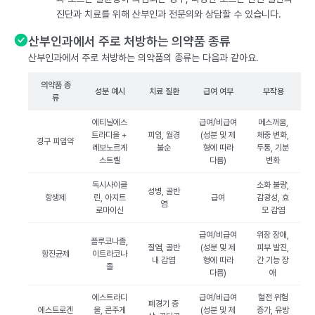
진단과 치료를 위해 산부인과 전문의와 상담할 수 있습니다.
산부인과에서 주로 처방하는 의약품 종류
산부인과에서 주로 처방하는 의약품의 종류는 다음과 같아요.
의약품 종
성분 예시
치료 질환
급여 여부
부작용
류
에티닐에스
급여/비급여
메스꺼움,
트라디올 +
피임, 월경
(성분 및 제
체중 변화,
경구 피임약
레보노르게
불순
형에 따라
두통, 기분
스트렐
다름)
변화
독시사이클
소화 불량,
성병, 골반
항생제
린, 아지트
급여
감광성, 효
염
로마이신
모 감염
급여/비급여
위장 장애,
플루코나졸,
질염, 골반
(성분 및 제
피부 발진,
항진균제
이트라코나
내 감염
형에 따라
간 기능 장
졸
다름)
애
에스트라디
급여/비급여
혈전 위험
폐경기 증
에스트로겐
올, 콘주게
(성분 및 제
증가, 유방