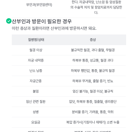
한다. 자궁내막암, 난소암 등 암성질환
부인과(부인암센터)
의 수술적 처치 및 항암치료까지 담당한
다.
산부인과 방문이 필요한 경우
이런 증상과 질환이라면 산부인과에 방문하시면 돼요.
질병명/상태
증상
월경 이상
불규칙한 월경, 과다 출혈, 무월경
자궁 내막증
하복부 통증, 성교통, 월경 과다
난소 낭종
하복부 팽만감, 통증, 불규칙 월경
자궁근종
하복부 무거움, 출혈 증가, 빈뇨
불임
임신 불가능, 월경 이상, 불규칙
임신 관련 질환
입덧, 하복부 통증, 질출혈, 생리중단
성병
분비물 증가, 가려움, 통증, 악취
요실금
복압 증가시(기침이나 재채기) 소변 누출