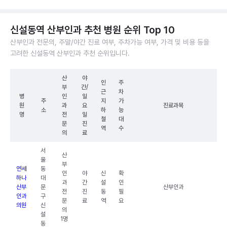
신설동역 산부인과 추천 병원 순위 Top 10
산부인과 전문의, 주말/야간 진료 여부, 주차가능 여부, 가격 및 비용 등을
고려한 신설동역 산부인과 추천 순위입니다.
산
야
인
주
부
간/
근
차
병
인
일
주
지
가
원
과
요
진료과목
소
하
능
명
전
일
철
대
문
진
역
수
의
료
서
산
울
부
연세
동
인
야
신
확
하나
대
과
간
설
인
산부
문
산부인과
전
진
동
필
인과
구
문
료
역
요
의원
신
의
설
1명
동