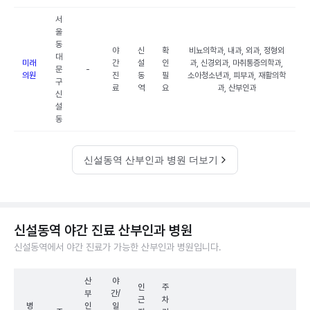
서
울
동
야
신
확
비뇨의학과, 내과, 외과, 정형외
대
미래
간
설
인
과, 신경외과, 마취통증의학과,
문
-
의원
진
동
필
소아청소년과, 피부과, 재활의학
구
료
역
요
과, 산부인과
신
설
동
신설동역 산부인과 병원 더보기
신설동역 야간 진료 산부인과 병원
신설동역에서 야간 진료가 가능한 산부인과 병원입니다.
산
야
인
주
부
간/
근
차
병
인
일