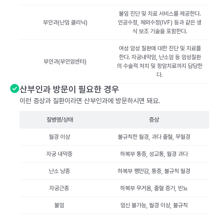
불임 진단 및 치료 서비스를 제공한다.
부인과(난임 클리닉)
인공수정, 체외수정(IVF) 등과 같은 생
식 보조 기술을 포함한다.
여성 암성 질환에 대한 진단 및 치료를
한다. 자궁내막암, 난소암 등 암성질환
부인과(부인암센터)
의 수술적 처치 및 항암치료까지 담당한
다.
산부인과 방문이 필요한 경우
이런 증상과 질환이라면 산부인과에 방문하시면 돼요.
질병명/상태
증상
월경 이상
불규칙한 월경, 과다 출혈, 무월경
자궁 내막증
하복부 통증, 성교통, 월경 과다
난소 낭종
하복부 팽만감, 통증, 불규칙 월경
자궁근종
하복부 무거움, 출혈 증가, 빈뇨
불임
임신 불가능, 월경 이상, 불규칙