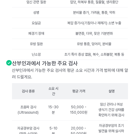
임신 관련 질환
입덧, 하복부 통증, 질출혈, 생리중단
성병
분비물 증가, 가려움, 통증, 악취
요실금
복압 증가시(기침이나 재채기) 소변 누출
폐경기 장애
불면증, 더위, 잦은 기분변화
유방 질환
유방 통증, 덩어리, 분비물
난소암
초기 특이 증상 없음, 복수, 소화불량, 복통 등
산부인과에서 가능한 주요 검사
산부인과에서 가능한 주요 검사의 평균 소요 시간과 가격 범위에 대해 알
려 드릴게요.
소요 시
검사 종류
평균 가격
설명
간
임신 관리나 여성
초음파 검사
15-30
50,000 -
생식기 건강 상태를
(Ultrasound)
분
150,000원
확인하기 위해 검사
자궁경부암의 조기
자궁경부암 검사
5-10
20,000 -
발견을 위해 실시하
(파파 스미어)
분
50,000원