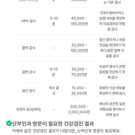
는 기본 검사
인유두종바이러스
5-10
60,000 -
감염 여부를 확인하
HPV 검사
분
150,000원
여 자궁경부암 위험
을 검사
임신 중이거나 여성
20,000 -
건강을 확인하기 위
혈액 검사
-
100,000원
해 다양한 혈액 지
표를 검사
여성의 생식기 관련
5-15
30,000 -
골반 검사
질환을 진단하기 위
분
70,000원
해 검사
즉시 결
10,000 -
유방의 이상 여부를
임신 검사
과
30,000원
확인하기 위해 검사
태아의 유전적 질환
500,000 -
유전자 검사(태아)
-
위험성을 평가하기
2,000,000원
위해 검사
산부인과 방문이 필요한 건강검진 결과
아래와 같은 건강검진 결과가 나왔다면, 산부인과 방문이 필요해요.