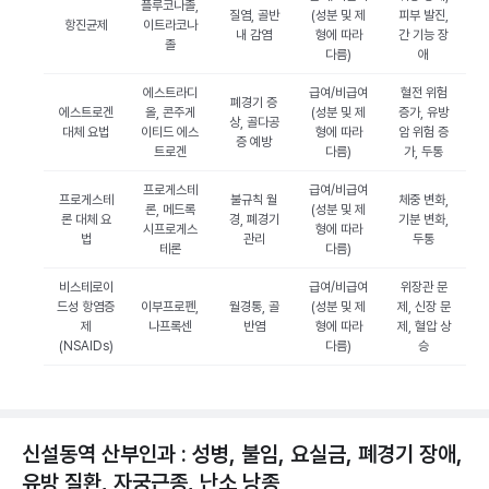
플루코나졸,
질염, 골반
(성분 및 제
피부 발진,
항진균제
이트라코나
내 감염
형에 따라
간 기능 장
졸
다름)
애
에스트라디
급여/비급여
혈전 위험
폐경기 증
에스트로겐
올, 콘주게
(성분 및 제
증가, 유방
상, 골다공
대체 요법
이티드 에스
형에 따라
암 위험 증
증 예방
트로겐
다름)
가, 두통
프로게스테
급여/비급여
프로게스테
불규칙 월
체중 변화,
론, 메드록
(성분 및 제
론 대체 요
경, 폐경기
기분 변화,
시프로게스
형에 따라
법
관리
두통
테론
다름)
비스테로이
급여/비급여
위장관 문
드성 항염증
이부프로펜,
월경통, 골
(성분 및 제
제, 신장 문
제
나프록센
반염
형에 따라
제, 혈압 상
(NSAIDs)
다름)
승
신설동역 산부인과 : 성병, 불임, 요실금, 폐경기 장애,
유방 질환, 자궁근종, 난소 낭종