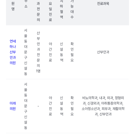
주
지
가
원
과
요
진료과목
소
하
능
명
전
일
철
대
문
진
역
수
의
료
서
산
울
부
연세
동
인
야
신
확
하나
대
과
간
설
인
산부
문
산부인과
전
진
동
필
인과
구
문
료
역
요
의원
신
의
설
1명
동
서
울
동
야
신
확
비뇨의학과, 내과, 외과, 정형외
대
미래
간
설
인
과, 신경외과, 마취통증의학과,
문
-
의원
진
동
필
소아청소년과, 피부과, 재활의학
구
료
역
요
과, 산부인과
신
설
동