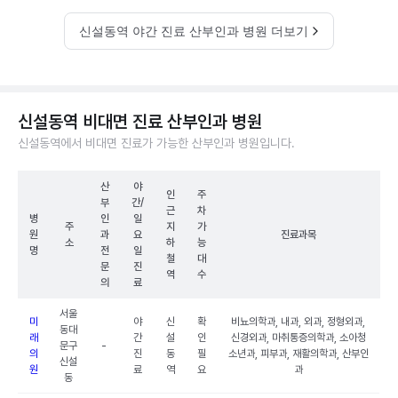
신설동역 야간 진료 산부인과 병원 더보기
신설동역 비대면 진료 산부인과 병원
신설동역에서 비대면 진료가 가능한 산부인과 병원입니다.
산
야
인
주
부
간/
근
차
병
인
일
주
지
가
원
과
요
진료과목
소
하
능
명
전
일
철
대
문
진
역
수
의
료
서울
미
야
신
확
비뇨의학과, 내과, 외과, 정형외과,
동대
래
간
설
인
신경외과, 마취통증의학과, 소아청
문구
-
의
진
동
필
소년과, 피부과, 재활의학과, 산부인
신설
원
료
역
요
과
동