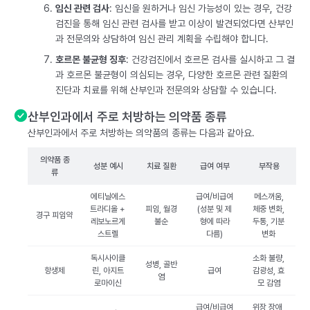
임신 관련 검사
: 임신을 원하거나 임신 가능성이 있는 경우, 건강
검진을 통해 임신 관련 검사를 받고 이상이 발견되었다면 산부인
과 전문의와 상담하여 임신 관리 계획을 수립해야 합니다.
호르몬 불균형 징후
: 건강검진에서 호르몬 검사를 실시하고 그 결
과 호르몬 불균형이 의심되는 경우, 다양한 호르몬 관련 질환의
진단과 치료를 위해 산부인과 전문의와 상담할 수 있습니다.
산부인과에서 주로 처방하는 의약품 종류
산부인과에서 주로 처방하는 의약품의 종류는 다음과 같아요.
의약품 종
성분 예시
치료 질환
급여 여부
부작용
류
에티닐에스
급여/비급여
메스꺼움,
트라디올 +
피임, 월경
(성분 및 제
체중 변화,
경구 피임약
레보노르게
불순
형에 따라
두통, 기분
스트렐
다름)
변화
독시사이클
소화 불량,
성병, 골반
항생제
린, 아지트
급여
감광성, 효
염
로마이신
모 감염
급여/비급여
위장 장애,