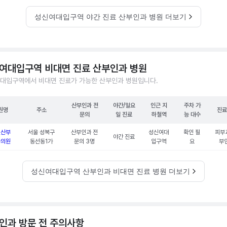
성신여대입구역 야간 진료 산부인과 병원 더보기
여대입구역 비대면 진료 산부인과 병원
대입구역에서 비대면 진료가 가능한 산부인과 병원입니다.
산부인과 전
야간/일요
인근 지
주차 가
원명
주소
진료
문의
일 진료
하철역
능 대수
인산부
서울 성북구
산부인과 전
성신여대
확인 필
피부과
야간 진료
과의원
동선동1가
문의 3명
입구역
요
부
성신여대입구역 산부인과 비대면 진료 병원 더보기
인과 방문 전 주의사항