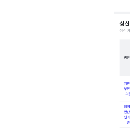
성신
성신여
병원
지인
부인
의
더행
한산
인과
원