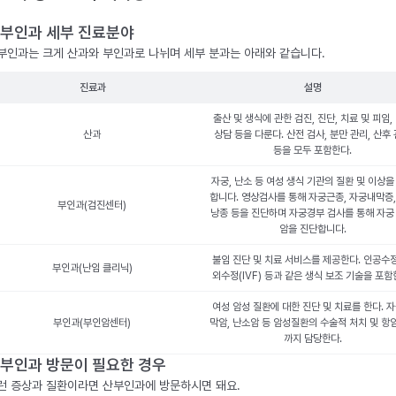
부인과 세부 진료분야
부인과는 크게 산과와 부인과로 나뉘며 세부 분과는 아래와 같습니다.
진료과
설명
출산 및 생식에 관한 검진, 진단, 치료 및 피임,
산과
상담 등을 다룬다. 산전 검사, 분만 관리, 산후
등을 모두 포함한다.
자궁, 난소 등 여성 생식 기관의 질환 및 이상을
합니다. 영상검사를 통해 자궁근종, 자궁내막증,
부인과(검진센터)
낭종 등을 진단하며 자궁경부 검사를 통해 자궁
암을 진단합니다.
불임 진단 및 치료 서비스를 제공한다. 인공수정
부인과(난임 클리닉)
외수정(IVF) 등과 같은 생식 보조 기술을 포함
여성 암성 질환에 대한 진단 및 치료를 한다. 
부인과(부인암센터)
막암, 난소암 등 암성질환의 수술적 처치 및 항
까지 담당한다.
부인과 방문이 필요한 경우
런 증상과 질환이라면 산부인과에 방문하시면 돼요.