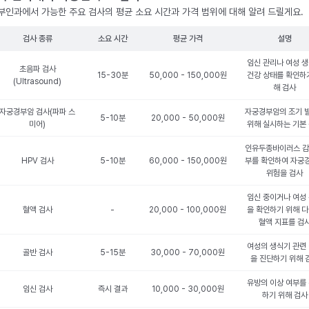
부인과에서 가능한 주요 검사의 평균 소요 시간과 가격 범위에 대해 알려 드릴게요.
검사 종류
소요 시간
평균 가격
설명
임신 관리나 여성 
초음파 검사
15-30분
50,000 - 150,000원
건강 상태를 확인하
(Ultrasound)
해 검사
자궁경부암 검사(파파 스
자궁경부암의 조기 
5-10분
20,000 - 50,000원
미어)
위해 실시하는 기본
인유두종바이러스 감
HPV 검사
5-10분
60,000 - 150,000원
부를 확인하여 자궁
위험을 검사
임신 중이거나 여성
혈액 검사
-
20,000 - 100,000원
을 확인하기 위해 
혈액 지표를 검
여성의 생식기 관련
골반 검사
5-15분
30,000 - 70,000원
을 진단하기 위해 
유방의 이상 여부를
임신 검사
즉시 결과
10,000 - 30,000원
하기 위해 검사