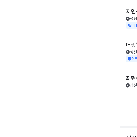
지인
성신
비
더행
성신
산
최현
성신