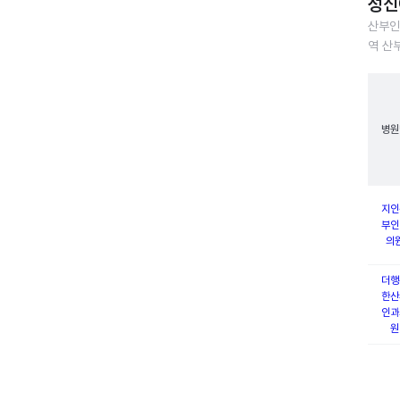
성신
산부인
역 산
병원
지인
부인
의
더행
한산
인과
원