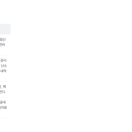
 임신
 관리
 검사
 난소
 내막
, 체
한다.
자궁내
암치료