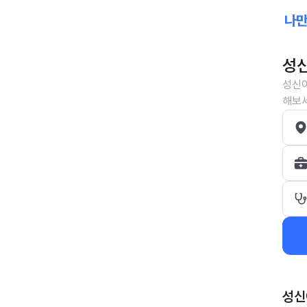
성신
성신여
해보세
성신