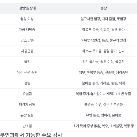
질병명/상태
증상
월경 이상
불규칙한 월경, 과다 출혈, 무월경
자궁 내막증
하복부 통증, 성교통, 월경 과다
난소 낭종
하복부 팽만감, 통증, 불규칙 월경
자궁근종
하복부 무거움, 출혈 증가, 빈뇨
불임
임신 불가능, 월경 이상, 불규칙
임신 관련 질환
입덧, 하복부 통증, 질출혈, 생리중단
성병
분비물 증가, 가려움, 통증, 악취
요실금
복압 증가시(기침이나 재채기) 소변 누출
폐경기 장애
불면증, 더위, 잦은 기분변화
유방 질환
유방 통증, 덩어리, 분비물
난소암
초기 특이 증상 없음, 복수, 소화불량, 복통 등
부인과에서 가능한 주요 검사