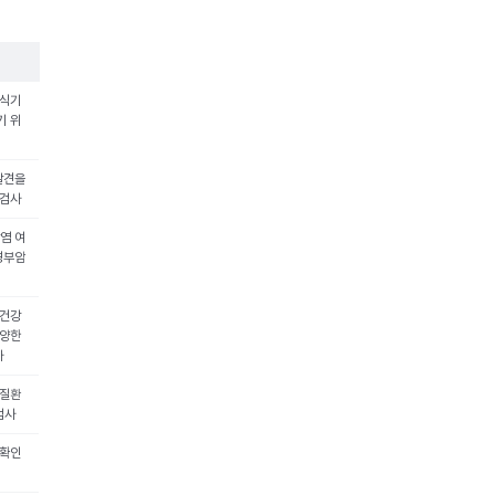
생식기
기 위
발견을
 검사
염 여
경부암
 건강
다양한
사
 질환
검사
 확인