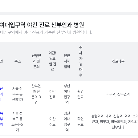
여대입구역 야간 진료 산부인과 병원
대입구역에서 야간 진료가 가능한 산부인과 병원입니다.
주
야간/
차
산부인
인근
일요
가
명
주소
과 전
지하
진료과목
일 진
능
문의
철역
료
대
수
산부인
성신
산
서울 성
과 전
야간
여대
확인
과
북구 동
피부과, 산부인과
문의 3
진료
입구
필요
원
선동1가
명
역
복
서울 성
성신
성형외과, 내과, 신경과, 외과, 소
부
북구 동
야간
여대
확인
-
년과, 피부과, 비뇨의학과, 가정의
의
소문동5
진료
입구
필요
산부인과
가
역