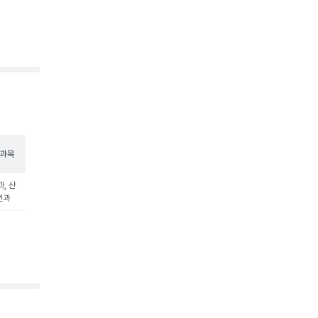
과목
, 산
인과