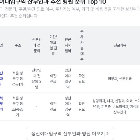
여대입구역 산부인과 추천 병원 순위 Top 10
과 전문의, 주말/야간 진료 여부, 주차가능 여부, 가격 및 비용 등을 고려한 성신여
부인과 추천 순위입니다.
주
야간/
차
산부인
인근
일요
가
명
주소
과 전
지하
진료과목
일 진
능
문의
철역
료
대
수
산부인
성신
산
서울 성
과 전
야간
여대
확인
과
북구 동
피부과, 산부인과
문의 3
진료
입구
필요
원
선동1가
명
역
복
서울 성
성신
성형외과, 내과, 신경과, 외과, 소
부
북구 동
야간
여대
확인
-
년과, 피부과, 비뇨의학과, 가정의
의
소문동5
진료
입구
필요
산부인과
가
역
성신여대입구역 산부인과 병원 더보기