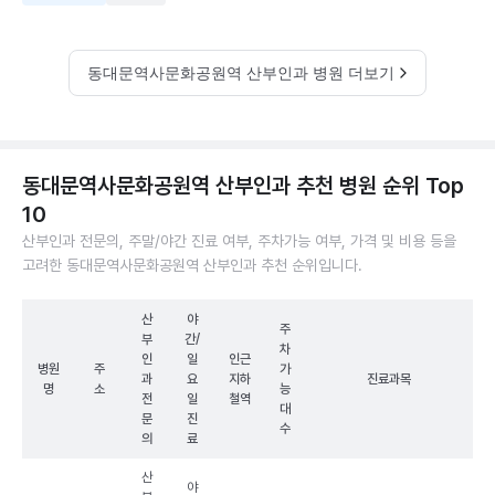
동대문역사문화공원역 산부인과 병원 더보기
동대문역사문화공원역 산부인과 추천 병원 순위 Top
10
산부인과 전문의, 주말/야간 진료 여부, 주차가능 여부, 가격 및 비용 등을
고려한 동대문역사문화공원역 산부인과 추천 순위입니다.
산
야
주
부
간/
차
인
일
인근
병원
주
가
과
요
지하
진료과목
명
소
능
전
일
철역
대
문
진
수
의
료
산
야