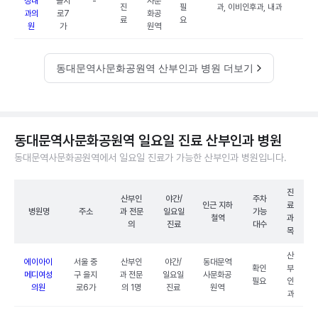
성내
을지
-
사문
진
필
과, 이비인후과, 내과
과의
로7
화공
료
요
원
가
원역
동대문역사문화공원역 산부인과 병원 더보기
동대문역사문화공원역 일요일 진료 산부인과 병원
동대문역사문화공원역에서 일요일 진료가 가능한 산부인과 병원입니다.
진
산부인
야간/
주차
인근 지하
료
병원명
주소
과 전문
일요일
가능
철역
과
의
진료
대수
목
산
에이아이
서울 중
산부인
야간/
동대문역
확인
부
메디여성
구 을지
과 전문
일요일
사문화공
필요
인
의원
로6가
의 1명
진료
원역
과