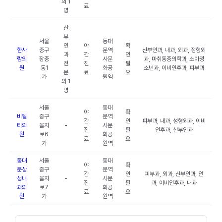
의 1
료
명
산
부
서울
동대
인
야
확
한사
중구
문역
산부인과, 내과, 외과, 정형외
과
간
인
랑의
장충
사문
과, 마취통증의학과, 소아청
전
진
필
원
동1
화공
소년과, 이비인후과, 피부과
문
료
요
가
원역
의 1
명
서울
동대
야
확
비엘
중구
문역
간
인
피부과, 내과, 성형외과, 이비
티의
을지
-
사문
진
필
인후과, 산부인과
원
로6
화공
료
요
가
원역
동대
서울
동대
야
확
문삼
중구
문역
간
인
피부과, 외과, 산부인과, 안
성내
을지
-
사문
진
필
과, 이비인후과, 내과
과의
로7
화공
료
요
원
가
원역