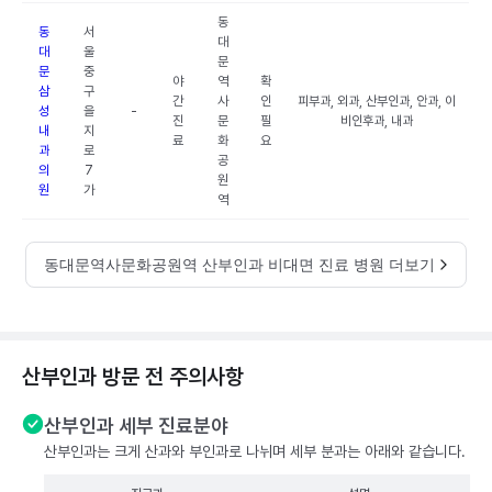
동
동
서
대
대
울
문
문
중
야
역
확
삼
구
간
사
인
피부과, 외과, 산부인과, 안과, 이
성
을
-
진
문
필
비인후과, 내과
내
지
료
화
요
과
로
공
의
7
원
원
가
역
동대문역사문화공원역 산부인과 비대면 진료 병원 더보기
산부인과 방문 전 주의사항
산부인과 세부 진료분야
산부인과는 크게 산과와 부인과로 나뉘며 세부 분과는 아래와 같습니다.