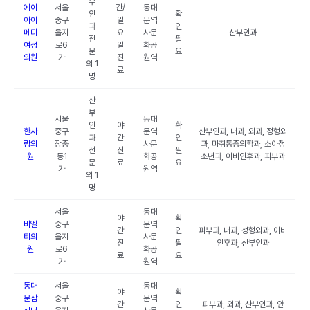
부
에이
서울
간/
동대
인
확
아이
중구
일
문역
과
인
메디
을지
요
사문
산부인과
전
필
여성
로6
일
화공
문
요
의원
가
진
원역
의 1
료
명
산
부
서울
동대
인
야
확
한사
중구
문역
산부인과, 내과, 외과, 정형외
과
간
인
랑의
장충
사문
과, 마취통증의학과, 소아청
전
진
필
원
동1
화공
소년과, 이비인후과, 피부과
문
료
요
가
원역
의 1
명
서울
동대
야
확
비엘
중구
문역
간
인
피부과, 내과, 성형외과, 이비
티의
을지
-
사문
진
필
인후과, 산부인과
원
로6
화공
료
요
가
원역
동대
서울
동대
야
확
문삼
중구
문역
간
인
피부과, 외과, 산부인과, 안