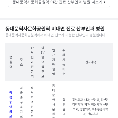
동대문역사문화공원역 야간 진료 산부인과 병원 더보기
동대문역사문화공원역 비대면 진료 산부인과 병원
동대문역사문화공원역에서 비대면 진료가 가능한 산부인과 병원입니다.
산
야
인
주
부
간/
근
차
병
인
일
주
지
가
원
과
요
진료과목
소
하
능
명
전
일
철
대
문
진
역
수
의
료
동
서
흉
대
국
울
부
문
립
중
외
역
확
흉부외과, 내과, 신경과, 정신건
중
구
과
사
인
강의학과, 외과, 정형외과, 신경
앙
을
전
-
문
필
외과, 성형외과, 마취통증의학
의
지
문
화
요
과, 산부인과
료
로
의