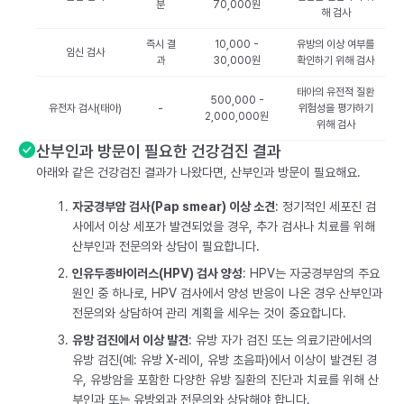
분
70,000원
해 검사
즉시 결
10,000 -
유방의 이상 여부를
임신 검사
과
30,000원
확인하기 위해 검사
태아의 유전적 질환
500,000 -
유전자 검사(태아)
-
위험성을 평가하기
2,000,000원
위해 검사
산부인과 방문이 필요한 건강검진 결과
아래와 같은 건강검진 결과가 나왔다면, 산부인과 방문이 필요해요.
자궁경부암 검사(Pap smear) 이상 소견
: 정기적인 세포진 검
사에서 이상 세포가 발견되었을 경우, 추가 검사나 치료를 위해
산부인과 전문의와 상담이 필요합니다.
인유두종바이러스(HPV) 검사 양성
: HPV는 자궁경부암의 주요
원인 중 하나로, HPV 검사에서 양성 반응이 나온 경우 산부인과
전문의와 상담하여 관리 계획을 세우는 것이 중요합니다.
유방 검진에서 이상 발견
: 유방 자가 검진 또는 의료기관에서의
유방 검진(예: 유방 X-레이, 유방 초음파)에서 이상이 발견된 경
우, 유방암을 포함한 다양한 유방 질환의 진단과 치료를 위해 산
부인과 또는 유방외과 전문의와 상담해야 합니다.