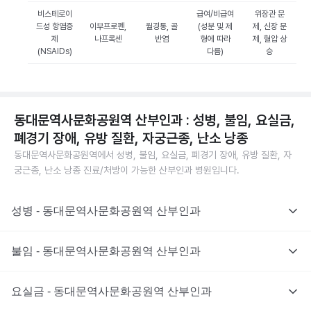
비스테로이
급여/비급여
위장관 문
드성 항염증
이부프로펜,
월경통, 골
(성분 및 제
제, 신장 문
제
나프록센
반염
형에 따라
제, 혈압 상
(NSAIDs)
다름)
승
동대문역사문화공원역 산부인과 : 성병, 불임, 요실금,
폐경기 장애, 유방 질환, 자궁근종, 난소 낭종
동대문역사문화공원역에서 성병, 불임, 요실금, 폐경기 장애, 유방 질환, 자
궁근종, 난소 낭종 진료/처방이 가능한 산부인과 병원입니다.
성병 - 동대문역사문화공원역 산부인과
불임 - 동대문역사문화공원역 산부인과
요실금 - 동대문역사문화공원역 산부인과