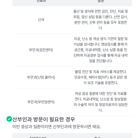
진료과
설명
출산 및 생식에 관한 검진, 진단, 치료 및
피임, 임신 상담 등을 다룬다. 산전 검사,
산과
분만 관리, 산후 관리 등을 모두 포함한
다.
자궁, 난소 등 여성 생식 기관의 질환 및
이상을 검사합니다. 영상검사를 통해 자
부인과(검진센터)
궁근종, 자궁내막증, 난소 낭종 등을 진
단하며 자궁경부 검사를 통해 자궁 내막
암을 진단합니다.
불임 진단 및 치료 서비스를 제공한다.
부인과(난임 클리닉)
인공수정, 체외수정(IVF) 등과 같은 생
식 보조 기술을 포함한다.
여성 암성 질환에 대한 진단 및 치료를
한다. 자궁내막암, 난소암 등 암성질환
부인과(부인암센터)
의 수술적 처치 및 항암치료까지 담당한
다.
산부인과 방문이 필요한 경우
이런 증상과 질환이라면 산부인과에 방문하시면 돼요.