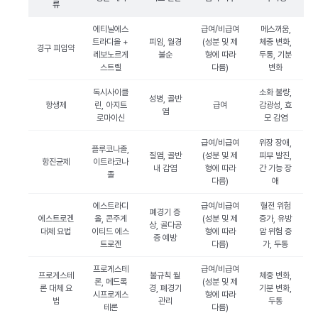
류
에티닐에스
급여/비급여
메스꺼움,
트라디올 +
피임, 월경
(성분 및 제
체중 변화,
경구 피임약
레보노르게
불순
형에 따라
두통, 기분
스트렐
다름)
변화
독시사이클
소화 불량,
성병, 골반
항생제
린, 아지트
급여
감광성, 효
염
로마이신
모 감염
급여/비급여
위장 장애,
플루코나졸,
질염, 골반
(성분 및 제
피부 발진,
항진균제
이트라코나
내 감염
형에 따라
간 기능 장
졸
다름)
애
에스트라디
급여/비급여
혈전 위험
폐경기 증
에스트로겐
올, 콘주게
(성분 및 제
증가, 유방
상, 골다공
대체 요법
이티드 에스
형에 따라
암 위험 증
증 예방
트로겐
다름)
가, 두통
프로게스테
급여/비급여
프로게스테
불규칙 월
체중 변화,
론, 메드록
(성분 및 제
론 대체 요
경, 폐경기
기분 변화,
시프로게스
형에 따라
법
관리
두통
테론
다름)