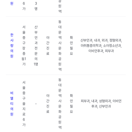
공
원
6
3
원
가
명
역
동
서
산
대
울
부
문
한
중
인
야
역
확
사
산부인과, 내과, 외과, 정형외과,
구
과
간
사
인
랑
마취통증의학과, 소아청소년과,
장
전
진
문
필
의
이비인후과, 피부과
충
문
료
화
요
원
동1
의
공
가
1명
원
역
동
서
대
울
문
비
중
야
역
확
엘
구
간
사
인
피부과, 내과, 성형외과, 이비인
티
을
-
진
문
필
후과, 산부인과
의
지
료
화
요
원
로
공
6
원
가
역