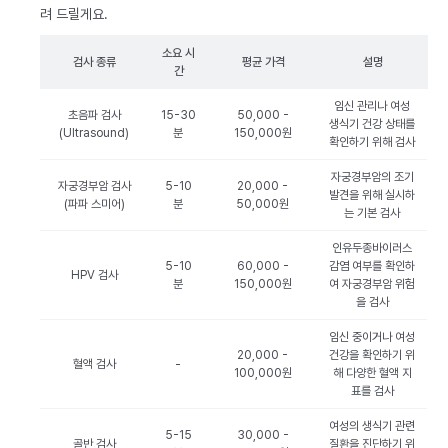
려 드릴게요.
소요 시
검사 종류
평균 가격
설명
간
임신 관리나 여성
초음파 검사
15-30
50,000 -
생식기 건강 상태를
(Ultrasound)
분
150,000원
확인하기 위해 검사
자궁경부암의 조기
자궁경부암 검사
5-10
20,000 -
발견을 위해 실시하
(파파 스미어)
분
50,000원
는 기본 검사
인유두종바이러스
5-10
60,000 -
감염 여부를 확인하
HPV 검사
분
150,000원
여 자궁경부암 위험
을 검사
임신 중이거나 여성
20,000 -
건강을 확인하기 위
혈액 검사
-
100,000원
해 다양한 혈액 지
표를 검사
여성의 생식기 관련
5-15
30,000 -
골반 검사
질환을 진단하기 위