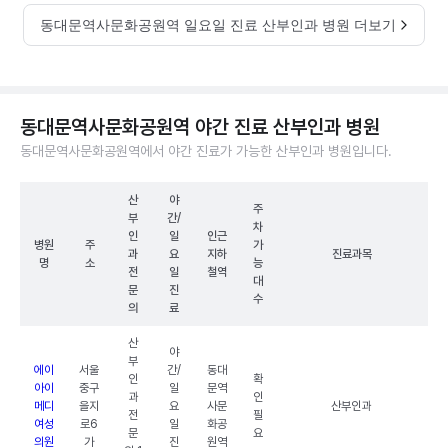
동대문역사문화공원역 일요일 진료 산부인과 병원 더보기
동대문역사문화공원역 야간 진료 산부인과 병원
동대문역사문화공원역에서 야간 진료가 가능한 산부인과 병원입니다.
산
야
주
부
간/
차
인
일
인근
병원
주
가
과
요
지하
진료과목
명
소
능
전
일
철역
대
문
진
수
의
료
산
야
부
에이
서울
간/
동대
인
확
아이
중구
일
문역
과
인
메디
을지
요
사문
산부인과
전
필
여성
로6
일
화공
문
요
의원
가
진
원역