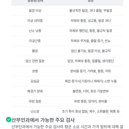
질병명/상태
증상
월경 이상
불규칙한 월경, 과다 출혈, 무월경
자궁 내막증
하복부 통증, 성교통, 월경 과다
난소 낭종
하복부 팽만감, 통증, 불규칙 월경
자궁근종
하복부 무거움, 출혈 증가, 빈뇨
불임
임신 불가능, 월경 이상, 불규칙
임신 관련 질환
입덧, 하복부 통증, 질출혈, 생리중단
성병
분비물 증가, 가려움, 통증, 악취
요실금
복압 증가시(기침이나 재채기) 소변 누출
폐경기 장애
불면증, 더위, 잦은 기분변화
유방 질환
유방 통증, 덩어리, 분비물
난소암
초기 특이 증상 없음, 복수, 소화불량, 복통 등
산부인과에서 가능한 주요 검사
산부인과에서 가능한 주요 검사의 평균 소요 시간과 가격 범위에 대해 알