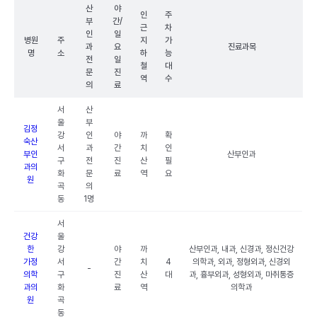
산
야
인
주
부
간/
근
차
인
일
병원
주
지
가
과
요
진료과목
명
소
하
능
전
일
철
대
문
진
역
수
의
료
서
산
울
부
김정
강
인
야
까
확
숙산
서
과
간
치
인
부인
산부인과
구
전
진
산
필
과의
화
문
료
역
요
원
곡
의
동
1명
서
건강
울
한
강
야
까
산부인과, 내과, 신경과, 정신건강
가정
서
간
치
4
의학과, 외과, 정형외과, 신경외
-
의학
구
진
산
대
과, 흉부외과, 성형외과, 마취통증
과의
화
료
역
의학과
원
곡
동