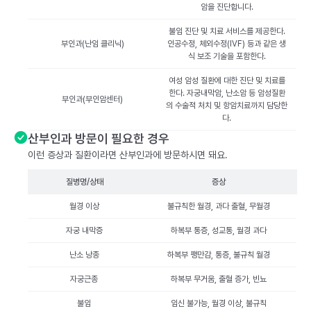
암을 진단합니다.
불임 진단 및 치료 서비스를 제공한다.
부인과(난임 클리닉)
인공수정, 체외수정(IVF) 등과 같은 생
식 보조 기술을 포함한다.
여성 암성 질환에 대한 진단 및 치료를
한다. 자궁내막암, 난소암 등 암성질환
부인과(부인암센터)
의 수술적 처치 및 항암치료까지 담당한
다.
산부인과 방문이 필요한 경우
이런 증상과 질환이라면 산부인과에 방문하시면 돼요.
질병명/상태
증상
월경 이상
불규칙한 월경, 과다 출혈, 무월경
자궁 내막증
하복부 통증, 성교통, 월경 과다
난소 낭종
하복부 팽만감, 통증, 불규칙 월경
자궁근종
하복부 무거움, 출혈 증가, 빈뇨
불임
임신 불가능, 월경 이상, 불규칙