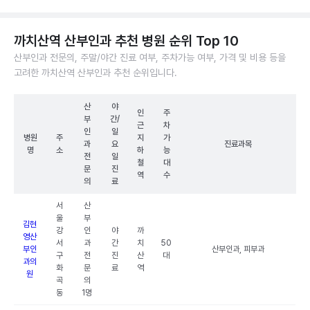
까치산역 산부인과 추천 병원 순위 Top 10
산부인과 전문의, 주말/야간 진료 여부, 주차가능 여부, 가격 및 비용 등을
고려한 까치산역 산부인과 추천 순위입니다.
산
야
인
주
부
간/
근
차
인
일
병원
주
지
가
과
요
진료과목
명
소
하
능
전
일
철
대
문
진
역
수
의
료
서
산
울
부
김현
강
인
야
까
영산
서
과
간
치
50
부인
산부인과, 피부과
구
전
진
산
대
과의
화
문
료
역
원
곡
의
동
1명