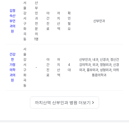
서
산
울
부
김정
강
인
야
까
확
숙산
서
과
간
치
인
부인
산부인과
구
전
진
산
필
과의
화
문
료
역
요
원
곡
의
동
1명
서
건강
울
한
강
야
까
산부인과, 내과, 신경과, 정신건
가정
서
간
치
4
강의학과, 외과, 정형외과, 신경
-
의학
구
진
산
대
외과, 흉부외과, 성형외과, 마취
과의
화
료
역
통증의학과
원
곡
동
까치산역 산부인과 병원 더보기