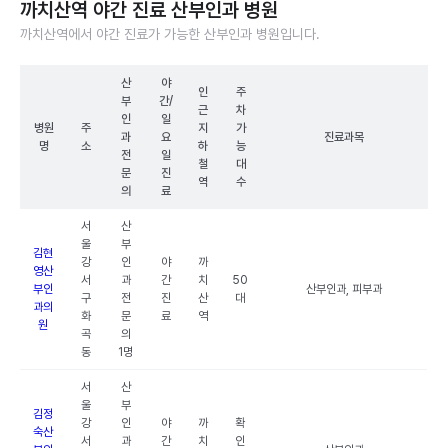
까치산역 야간 진료 산부인과 병원
까치산역에서 야간 진료가 가능한 산부인과 병원입니다.
산
야
인
주
부
간/
근
차
인
일
병원
주
지
가
과
요
진료과목
명
소
하
능
전
일
철
대
문
진
역
수
의
료
서
산
울
부
김현
강
인
야
까
영산
서
과
간
치
50
부인
산부인과, 피부과
구
전
진
산
대
과의
화
문
료
역
원
곡
의
동
1명
서
산
울
부
김정
강
인
야
까
확
숙산
서
과
간
치
인