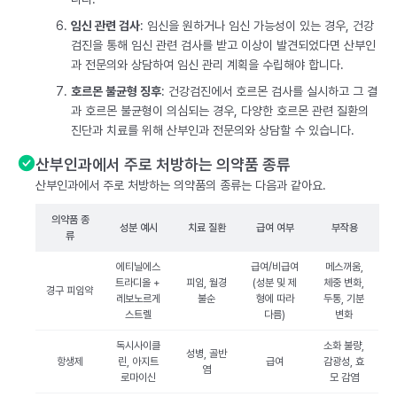
임신 관련 검사
: 임신을 원하거나 임신 가능성이 있는 경우, 건강
검진을 통해 임신 관련 검사를 받고 이상이 발견되었다면 산부인
과 전문의와 상담하여 임신 관리 계획을 수립해야 합니다.
호르몬 불균형 징후
: 건강검진에서 호르몬 검사를 실시하고 그 결
과 호르몬 불균형이 의심되는 경우, 다양한 호르몬 관련 질환의
진단과 치료를 위해 산부인과 전문의와 상담할 수 있습니다.
산부인과에서 주로 처방하는 의약품 종류
산부인과에서 주로 처방하는 의약품의 종류는 다음과 같아요.
의약품 종
성분 예시
치료 질환
급여 여부
부작용
류
에티닐에스
급여/비급여
메스꺼움,
트라디올 +
피임, 월경
(성분 및 제
체중 변화,
경구 피임약
레보노르게
불순
형에 따라
두통, 기분
스트렐
다름)
변화
독시사이클
소화 불량,
성병, 골반
항생제
린, 아지트
급여
감광성, 효
염
로마이신
모 감염