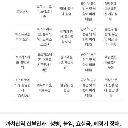
급여/비급여
위장 장애,
플루코나졸,
질염, 골반
(성분 및 제
피부 발진,
항진균제
이트라코나
내 감염
형에 따라
간 기능 장
졸
다름)
애
에스트라디
급여/비급여
혈전 위험
폐경기 증
에스트로겐
올, 콘주게
(성분 및 제
증가, 유방
상, 골다공
대체 요법
이티드 에스
형에 따라
암 위험 증
증 예방
트로겐
다름)
가, 두통
프로게스테
급여/비급여
프로게스테
불규칙 월
체중 변화,
론, 메드록
(성분 및 제
론 대체 요
경, 폐경기
기분 변화,
시프로게스
형에 따라
법
관리
두통
테론
다름)
비스테로이
급여/비급여
위장관 문
드성 항염증
이부프로펜,
월경통, 골
(성분 및 제
제, 신장 문
제
나프록센
반염
형에 따라
제, 혈압 상
(NSAIDs)
다름)
승
까치산역 산부인과 : 성병, 불임, 요실금, 폐경기 장애,