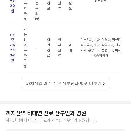
부인
산부인과
구
전
진
산
필
과의
화
문
료
역
요
원
곡
의
동
1명
서
건강
울
한
강
야
까
산부인과, 내과, 신경과, 정신건
가정
서
간
치
4
강의학과, 외과, 정형외과, 신경
-
의학
구
진
산
대
외과, 흉부외과, 성형외과, 마취
과의
화
료
역
통증의학과
원
곡
동
까치산역 야간 진료 산부인과 병원 더보기
까치산역 비대면 진료 산부인과 병원
까치산역에서 비대면 진료가 가능한 산부인과 병원입니다.