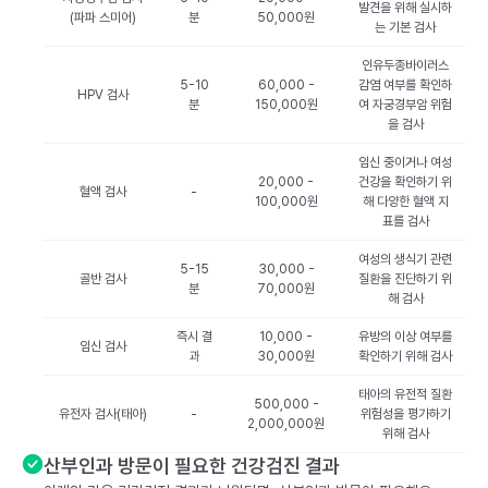
발견을 위해 실시하
(파파 스미어)
분
50,000원
는 기본 검사
인유두종바이러스
5-10
60,000 -
감염 여부를 확인하
HPV 검사
분
150,000원
여 자궁경부암 위험
을 검사
임신 중이거나 여성
20,000 -
건강을 확인하기 위
혈액 검사
-
100,000원
해 다양한 혈액 지
표를 검사
여성의 생식기 관련
5-15
30,000 -
골반 검사
질환을 진단하기 위
분
70,000원
해 검사
즉시 결
10,000 -
유방의 이상 여부를
임신 검사
과
30,000원
확인하기 위해 검사
태아의 유전적 질환
500,000 -
유전자 검사(태아)
-
위험성을 평가하기
2,000,000원
위해 검사
산부인과 방문이 필요한 건강검진 결과