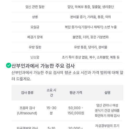
임신 관련 질환
입덧, 하복부 통증, 질출혈, 생리중단
성병
분비물 증가, 가려움, 통증, 악취
요실금
복압 증가시(기침이나 재채기) 소변 누출
폐경기 장애
불면증, 더위, 잦은 기분변화
유방 질환
유방 통증, 덩어리, 분비물
난소암
초기 특이 증상 없음, 복수, 소화불량, 복통 등
산부인과에서 가능한 주요 검사
산부인과에서 가능한 주요 검사의 평균 소요 시간과 가격 범위에 대해 알
려 드릴게요.
소요 시
검사 종류
평균 가격
설명
간
임신 관리나 여성
초음파 검사
15-30
50,000 -
생식기 건강 상태를
(Ultrasound)
분
150,000원
확인하기 위해 검사
자궁경부암의 조기
자궁경부암 검사
5-10
20,000 -